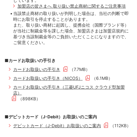
しています。
加盟店の皆さまへ 取り扱い禁止商材に関するご注意事項
三菱UFJニコス－WAON加盟店規約
（596KB）
当該禁止商材の取り扱いが判明した場合は、当社の判断で即
時にお取引を停止することがあります。
また、取り扱い商材に起因し、提携会社（国際ブランド等）
が当社に制裁金等を課した場合、加盟店さまは加盟店規約に
基づき当該制裁金等のご負担いただくことになりますので、
ご留意ください。
■カードお取扱いの手引き
カードお取扱いの手引き
（7.7MB）
カードお取扱いの手引き（NICOS）
（6.1MB）
カードお取扱いの手引き（三菱UFJニコス クラウド型加盟
店）
（898KB）
■デビットカード（J-Debit）お取扱いのご案内
デビットカード（J-Debit）お取扱いのご案内
（112KB）