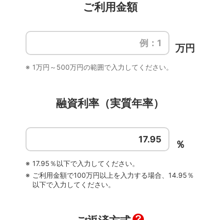
ご利用金額
日
月
火
水
木
金
土
1
万円
2
3
4
5
6
7
8
1万円～500万円の範囲で入力してください。
9
10
11
12
13
14
15
16
17
18
19
20
21
22
融資利率（実質年率）
23
24
25
26
27
28
29
30
31
％
17.95％以下で入力してください。
ご利用金額で100万円以上を入力する場合、14.95％
以下で入力してください。