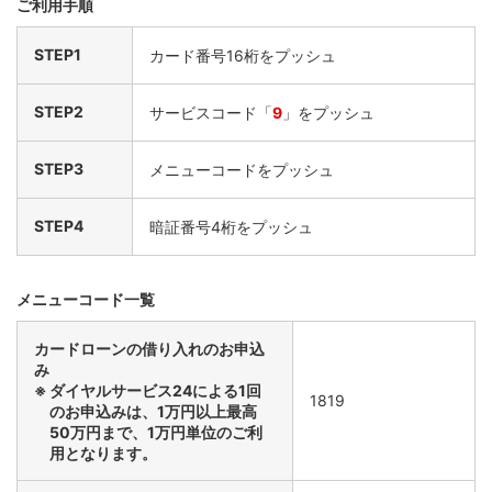
ご利用手順
STEP1
カード番号16桁をプッシュ
STEP2
サービスコード「
9
」をプッシュ
STEP 2. ログイン後、WEBサービスメニュ
ーの「WEBサービストップ」を押す
STEP3
メニューコードをプッシュ
STEP4
暗証番号4桁をプッシュ
メニューコード一覧
カードローンの借り入れのお申込
み
ダイヤルサービス24による1回
1819
のお申込みは、1万円以上最高
50万円まで、1万円単位のご利
用となります。