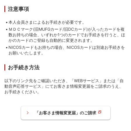
注意事項
本人会員さまによるお手続きが必要です。
ＭＤＣマーク(旧MUFGカード/旧DCカード)が入ったカードを複
数お持ちの場合、いずれか1つのカードでお手続きを行うと、ほ
かのカードのご登録も自動的に変更されます。
NICOSカードもお持ちの場合、NICOSカードは別途お手続きを
STEP 2. ログイン後、WEBサービスメニュ
お願いいたします。
ーの「WEBサービストップ」を押す
お手続き方法
以下のリンク先をご確認いただき、「WEBサービス」または「自
動音声応答サービス」にてお客さま情報変更届をご請求のうえ、
お手続きください。
「お客さま情報変更届」のご請求