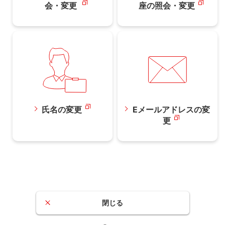
会・変更
座の照会・変更
氏名の変更
Eメールアドレスの変
更
STEP 4. 変更理由を選択し、「お勤め先・学
閉じる
校の変更」を押す