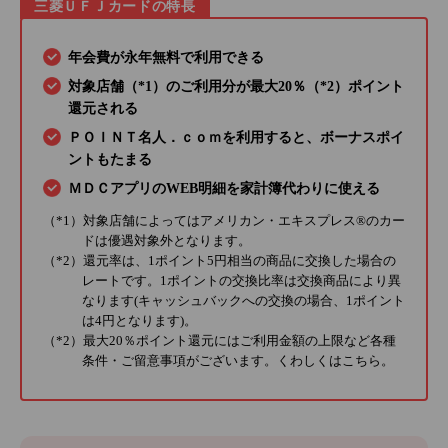
三菱ＵＦＪカードの特長
年会費が永年無料で利用できる
対象店舗（*1）のご利用分が最大20％（*2）ポイント
還元される
ＰＯＩＮＴ名人．ｃｏｍを利用すると、ボーナスポイ
ントもたまる
ＭＤＣアプリのWEB明細を家計簿代わりに使える
（*1）対象店舗によってはアメリカン・エキスプレス®のカー
ドは優遇対象外となります。
（*2）還元率は、1ポイント5円相当の商品に交換した場合の
レートです。1ポイントの交換比率は交換商品により異
なります(キャッシュバックへの交換の場合、1ポイント
は4円となります)。
（*2）最大20％ポイント還元にはご利用金額の上限など各種
条件・ご留意事項がございます。くわしくは
こちら
。