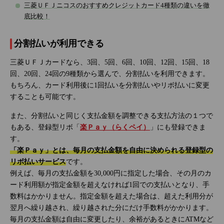
三菱ＵＦＪニコスのおすすめクレジットカード4種類の違いを徹
底比較！
分割払いが利用できる
三菱ＵＦＪカードなら、3回、5回、6回、10回、12回、15回、18
回、20回、24回の9種類から選んで、分割払いを利用できます。
もちろん、カード利用後に1回払いを分割払いやリボ払いに変更
することも可能です。
また、分割払いと同じく支払金額を調整できる支払方法の１つで
もある、登録型リボ「
楽Ｐａｙ（らくペイ）
」にも登録できま
す。
「楽Ｐａｙ」とは、毎月の支払金額を自由に決められる登録型の
リボ払いサービス
です。
例えば、毎月の支払金額を30,000円に指定した場合、その月のカ
ード利用額が指定金額を超えなければ1回での支払いとなり、手
数料はかかりません。指定金額を超えた場合は、超えた利用分が
翌月へ繰り越され、繰り越された分にだけ手数料がかかります。
毎月の支払金額は自由に変更したり、余裕があるときにATMなど