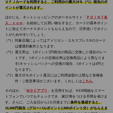
ＵＦＪカードを利用すると、ご利用分の最大20％（*2）相当のポ
イントが還元されます。
ほかにも、ネットショッピングのポータルサイト「
ＰＯＩＮＴ名
人．ｃｏｍ
」を経由してお買い物をすると、カードの基本ポイン
トに加えてボーナスポイントももらえるので、日常使いでポイン
トがためやすいでしょう。
対象店舗によってはアメリカン・エキスプレス®のカード
は優遇対象外となります。
還元率は、1ポイント5円相当の商品に交換した場合のレー
トです。1ポイントの交換比率は交換商品により異なりま
す(キャッシュバックへの交換の場合、1ポイントは4円と
なります)。
最大20％ポイント還元にはご利用金額の上限など各種条
件・ご留意事項がございます。くわしくは
こちら
。
そのほか、「
ＭＤＣアプリ
」を活用すれば、WEB明細をスマー
トフォンでいつでもチェックでき、家計簿をつける手間を省けま
す。さらに、ご入会日から2カ月後までに
条件を達成すると、
10,000円相当（グローバルポイント2,000ポイント分）がもらえま