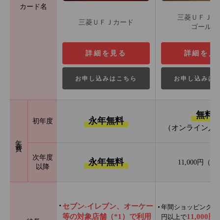
カード名
三菱ＵＦＪカ
三菱ＵＦＪカード
ゴールド
詳細を見る
詳細を見
お申し込みはこちら
お申し込みは
無料
永年無料
初年度
（オンライン入
年会費
次年度
永年無料
11,000円（
以降
セブン‐イレブン、オーケー
年間ショッピング利用
等の対象店舗（*1）で利用
11,000
円以上で