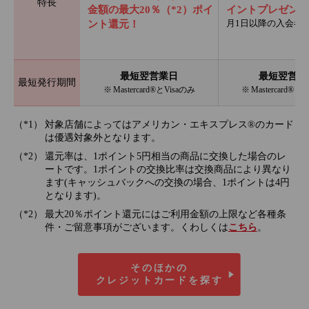
特長
金額の最大20％（*2）ポイ
イントプレゼント
月1日以降の入会者
ント還元！
最短翌営業日
最短翌営業
最短発行期間
※ Mastercard®とVisaのみ
※ Mastercard®と
対象店舗によってはアメリカン・エキスプレス®のカード
は優遇対象外となります。
還元率は、1ポイント5円相当の商品に交換した場合のレ
ートです。1ポイントの交換比率は交換商品により異なり
ます(キャッシュバックへの交換の場合、1ポイントは4円
となります)。
最大20％ポイント還元にはご利用金額の上限など各種条
件・ご留意事項がございます。くわしくは
こちら
。
そのほかの
クレジットカードを探す