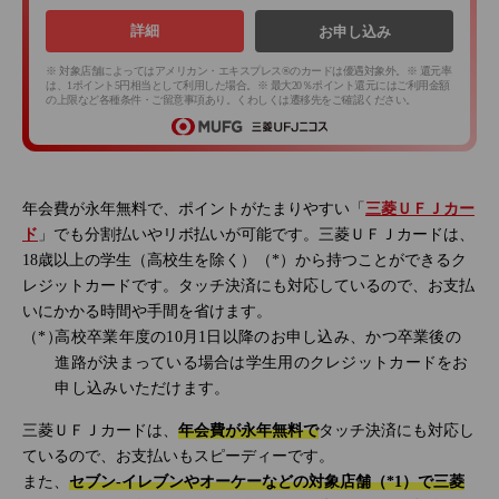
詳細
お申し込み
※ 対象店舗によってはアメリカン・エキスプレス®のカードは優遇対象外。※ 還元率
は、1ポイント5円相当として利用した場合。※ 最大20％ポイント還元にはご利用金額
の上限など各種条件・ご留意事項あり。くわしくは遷移先をご確認ください。
年会費が永年無料で、ポイントがたまりやすい「
三菱ＵＦＪカー
ド
」でも分割払いやリボ払いが可能です。三菱ＵＦＪカードは、
18歳以上の学生（高校生を除く）（*）から持つことができるク
レジットカードです。タッチ決済にも対応しているので、お支払
いにかかる時間や手間を省けます。
高校卒業年度の10月1日以降のお申し込み、かつ卒業後の
進路が決まっている場合は学生用のクレジットカードをお
申し込みいただけます。
三菱ＵＦＪカードは、
年会費が永年無料で
タッチ決済にも対応し
ているので、お支払いもスピーディーです。
また、
セブン‐イレブンやオーケーなどの対象店舗（*1）で三菱