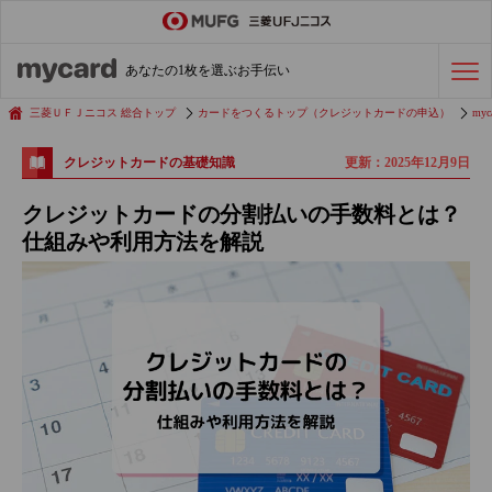
ステータスカード
の活用術
あなたの1枚を選ぶお手伝い
会社経費の支払い
効率化術
三菱ＵＦＪニコス 総合トップ
カードをつくるトップ（クレジットカードの申込）
myc
更新：2025年12月9日
クレジットカードの基礎知識
クレジットカードを探す
クレジットカードの分割払いの手数料とは？
仕組みや利用方法を解説