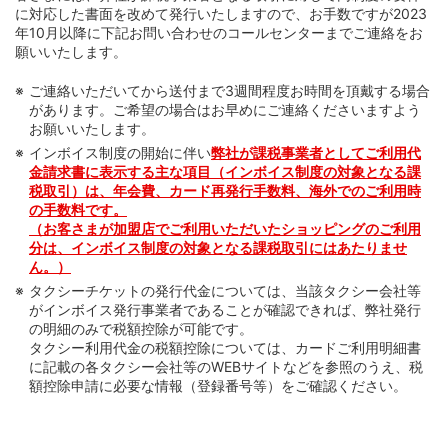
に対応した書面を改めて発行いたしますので、お手数ですが2023
年10月以降に下記お問い合わせのコールセンターまでご連絡をお
願いいたします。
ご連絡いただいてから送付まで3週間程度お時間を頂戴する場合
があります。ご希望の場合はお早めにご連絡くださいますよう
お願いいたします。
インボイス制度の開始に伴い
弊社が課税事業者としてご利用代
金請求書に表示する主な項目（インボイス制度の対象となる課
税取引）は、年会費、カード再発行手数料、海外でのご利用時
の手数料です。
（お客さまが加盟店でご利用いただいたショッピングのご利用
分は、インボイス制度の対象となる課税取引にはあたりませ
ん。）
タクシーチケットの発行代金については、当該タクシー会社等
がインボイス発行事業者であることが確認できれば、弊社発行
の明細のみで税額控除が可能です。
タクシー利用代金の税額控除については、カードご利用明細書
に記載の各タクシー会社等のWEBサイトなどを参照のうえ、税
額控除申請に必要な情報（登録番号等）をご確認ください。