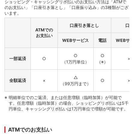
ショッピング・キャッシングリボ払いのお支払い方法は「ATMで
のお支払い」「口座引き落とし」「口座振り込み」の3種類がござ
います。
口座引き落とし
口座
ATMでの
お支払い
WEBサービス
電話
WEBサ
○
○
一部返済
○
×
（1万円単位）
（※）
△
全額返済
×
○
×
（99万円まで）
明細単位でのご返済、または任意増額（臨時加算）が可能で
す。任意増額（臨時加算）の場合、ショッピングリボ払いは5千
円単位、キャッシングリボ払いは1万円単位で増額が可能です。
ATMでのお支払い