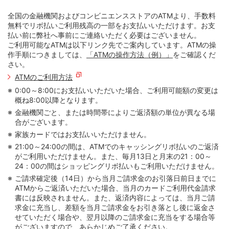
全国の金融機関およびコンビニエンスストアのATMより、手数料
無料でリボ払いご利用残高の一部をお支払いいただけます。お支
払い前に弊社へ事前にご連絡いただく必要はございません。
ご利用可能なATMは以下リンク先でご案内しています。ATMの操
作手順につきましては、
「ATMの操作方法（例）」
をご確認くだ
さい。
ATMのご利用方法
0:00～8:00にお支払いいただいた場合、ご利用可能額の変更は
概ね8:00以降となります。
金融機関ごと、または時間帯によりご返済額の単位が異なる場
合がございます。
家族カードではお支払いいただけません。
21:00～24:00の間は、ATMでのキャッシングリボ払いのご返済
がご利用いただけません。また、毎月13日と月末の21：00～
24：00の間はショッピングリボ払いもご利用いただけません。
ご請求確定後（14日）から当月ご請求金のお引落日前日までに
ATMからご返済いただいた場合、当月のカードご利用代金請求
書には反映されません。また、返済内容によっては、当月ご請
求金に充当し、差額を当月ご請求金をお引き落とし後に返金さ
せていただく場合や、翌月以降のご請求金に充当をする場合等
がございますので、あらかじめご了承ください。