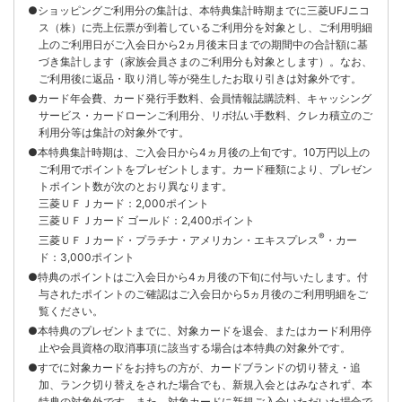
●ショッピングご利用分の集計は、本特典集計時期までに三菱UFJニコ
ス（株）に売上伝票が到着しているご利用分を対象とし、ご利用明細
上のご利用日がご入会日から2ヵ月後末日までの期間中の合計額に基
づき集計します（家族会員さまのご利用分も対象とします）。なお、
ご利用後に返品・取り消し等が発生したお取り引きは対象外です。
●カード年会費、カード発行手数料、会員情報誌購読料、キャッシング
サービス・カードローンご利用分、リボ払い手数料、クレカ積立のご
利用分等は集計の対象外です。
●本特典集計時期は、ご入会日から4ヵ月後の上旬です。10万円以上の
ご利用でポイントをプレゼントします。カード種類により、プレゼン
トポイント数が次のとおり異なります。
三菱ＵＦＪカード：2,000ポイント
三菱ＵＦＪカード ゴールド：2,400ポイント
®
三菱ＵＦＪカード・プラチナ・アメリカン・エキスプレス
・カー
ド：3,000ポイント
●特典のポイントはご入会日から4ヵ月後の下旬に付与いたします。付
与されたポイントのご確認はご入会日から5ヵ月後のご利用明細をご
覧ください。
●本特典のプレゼントまでに、対象カードを退会、またはカード利用停
止や会員資格の取消事項に該当する場合は本特典の対象外です。
●すでに対象カードをお持ちの方が、カードブランドの切り替え・追
加、ランク切り替えをされた場合でも、新規入会とはみなされず、本
特典の対象外です。また、対象カードに新規ご入会いただいた場合で