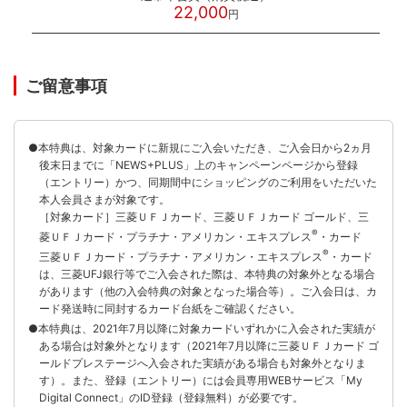
22,000
円
ご留意事項
●本特典は、対象カードに新規にご入会いただき、ご入会日から2ヵ月
後末日までに「NEWS+PLUS」上のキャンペーンページから登録
（エントリー）かつ、同期間中にショッピングのご利用をいただいた
本人会員さまが対象です。
［対象カード］三菱ＵＦＪカード、三菱ＵＦＪカード ゴールド、三
®
菱ＵＦＪカード・プラチナ・アメリカン・エキスプレス
・カード
®
三菱ＵＦＪカード・プラチナ・アメリカン・エキスプレス
・カード
は、三菱UFJ銀行等でご入会された際は、本特典の対象外となる場合
があります（他の入会特典の対象となった場合等）。ご入会日は、カ
ード発送時に同封するカード台紙をご確認ください。
●本特典は、2021年7月以降に対象カードいずれかに入会された実績が
ある場合は対象外となります（2021年7月以降に三菱ＵＦＪカード ゴ
ールドプレステージへ入会された実績がある場合も対象外となりま
す）。また、登録（エントリー）には会員専用WEBサービス「My
Digital Connect」のID登録（登録無料）が必要です。