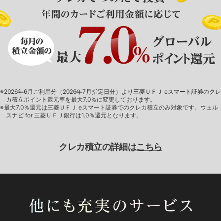
※2026年6月ご利用分（2026年7月指定日分）より三菱ＵＦＪ eスマート証券のクレ
カ積立ポイント還元率を最大7.0％に変更しております。
※最大7.0％還元は三菱ＵＦＪ eスマート証券でのクレカ積立のみ対象です。ウェル
スナビ for 三菱ＵＦＪ銀行は1.0％還元となります。
クレカ積立の詳細は
こちら