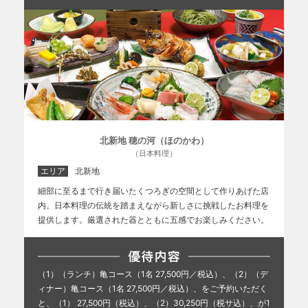
北新地 穂の河（ほのかわ）
（日本料理）
エリア
北新地
細部に至るまで行き届いたくつろぎの空間として作りあげた店
内。日本料理の伝統を踏まえながら新しさに挑戦したお料理を
提供します。厳選された器とともに五感でお楽しみください。
（1）（ランチ）亀コース（1名 27,500円／税込）、（2）（デ
ィナー）亀コース（1名 27,500円／税込）、をご予約いただく
と、（1） 27,500円（税込）、（2）30,250円（税サ込）、が1