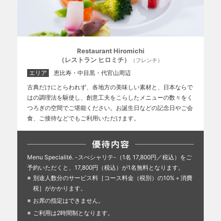
Restaurant Hiromichi
（レストラン ヒロミチ）
（フレンチ）
エリア
恵比寿・中目黒・代官山周辺
古典だけにとらわれず、各地方の美味しい素材と、日本ならで
はの調理法を駆使し、創意工夫をこらしたメニューの数々をく
つろぎの空間でご堪能ください。お誕生日などの記念日やご会
食、ご接待などでもご利用いただけます。
Menu Specialité. -スぺシャリテ-（1名 17,800円／税込）をご
予約いただくと、17,800円（税込）が1名無料となります。
別途人数分のサービス料［コース料金（税別）の10%＋消費
税］がかかります。
お席の指定はできません。
ご利用は2時間制となります。