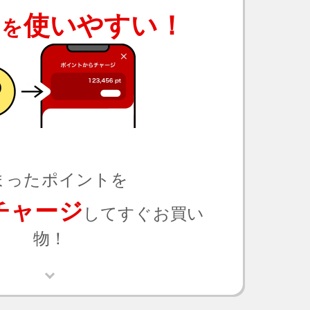
使いやすい！
トを
まったポイントを
チャージ
してすぐお買い
物！