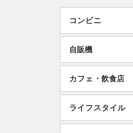
コンビニ
【セブン‐イレブン】
・複合商業施設内にある店舗など、
自販機
・オンラインショッピング、デリバ
・セブン自販機のご利用は対象外と
・スマホレジのご利用は対象外とな
【コカ・コーラ自販機】
・自販機上のタッチ決済（クレジット
カフェ・飲食店
【ローソン】
・Coke ON Pay、Coke ON
・「ナチュラルローソン」・「ロー
外です）。
・複合商業施設内にある店舗、駅な
®
※Coke ON
はThe Coca-Cola C
【上島珈琲店】
・オンラインショッピング、デリバ
・「上島珈琲店」・「UCC Cafe 
ライフスタイル
・スマホレジのご利用は対象外とな
・複合商業施設内にある店舗など、
【カフェ・ド・クリエ】
【アカチャンホンポ】
・複合商業施設内にある店舗など、