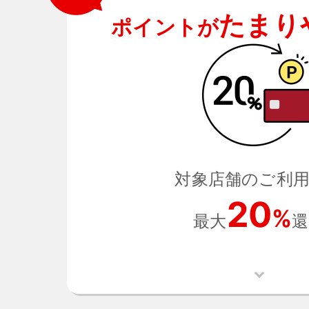
たまり
ポイントが
対象店舗のご利
20
%
最大
還