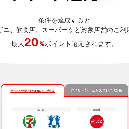
条件を達成すると
ビニ、飲食店、スーパーなど対象店舗のご利
20
最大
％
ポイント還元されます。
アメリカン・エキスプレス®
対象
Mastercard®/Visa/JCB
対象