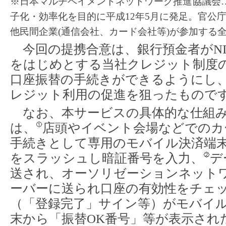
※日本マルチペイメントネットワーク推進協議会
子化・効率化を目的に平成12年5月に発足。官公
他民間企業(通信会社、カード会社等)が参加する
今回の提携合意は、銀行預金者がNIC
をはじめとする当社クレジット制度
口座振替の手続きができるようにし
レジット利用の促進を狙ったもので
なお、本サービスの具体的な仕組み
は、
店頭やイベント会場などでのカ
手続きとして専用のモバイル決済端
をスラッシュし暗証番号を入力、
デ
送され、オーソリゼーションネット
ーバーに送られ口座の有効性をチェ
（「登録完了」サイン等）がモバイ
末から「振替OK番号」等が表示され