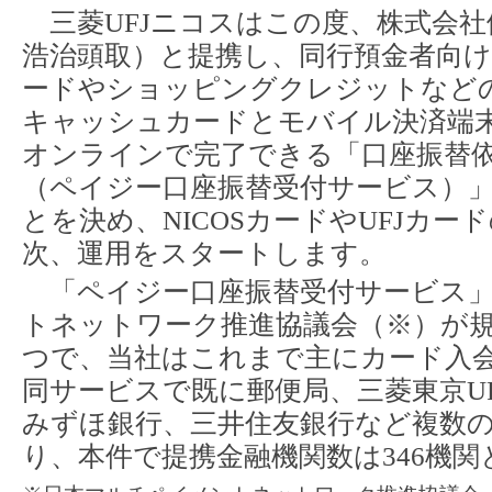
三菱UFJニコスはこの度、株式会社
浩治頭取）と提携し、同行預金者向
ードやショッピングクレジットなど
キャッシュカードとモバイル決済端
オンラインで完了できる「口座振替
（ペイジー口座振替受付サービス）」
とを決め、NICOSカードやUFJカ
次、運用をスタートします。
「ペイジー口座振替受付サービス」
トネットワーク推進協議会（※）が
つで、当社はこれまで主にカード入
同サービスで既に郵便局、三菱東京UF
みずほ銀行、三井住友銀行など複数
り、本件で提携金融機関数は346機