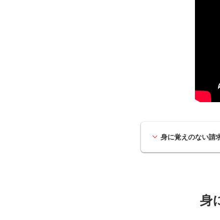
身に覚えのない請
身