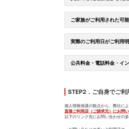
お問い合わせの多いご利用
ST*
○○
（コイニー）
○○
楽天SP
○○
／ラクテンエス
ご家族がご利用された可
レンタカーを借りる際に
楽天ペイ
○○
／ラクテンペ
アマゾンプライム年会費
ーナビ代など）
ショッピングモールや百貨
ヤフージャパン
レンタカー返却後に発生
スーパーやガソリンスタン
ニコニコプレミアム
スピード違反など交通規
催事テナントやアンテナシ
実際のご利用日がご利用
一部のカードではご利用
て替え代金
ノートンストア.
jp
トレンドマイクロ株式会社
公共料金・電話料金・イ
（例）
Google、Ama
インターネットなどでホテ
場合がございます。
インターネットなどで商品
電気、ガス、水道、電話
ございます。
STEP2．ご自身でご
ホテルをご利用された際、
ェックアウト後の日付で請
個人情報保護の観点から、弊社によ
直接ご利用店（ご請求元）にお問い
以下のリンク先にお問い合わせの多