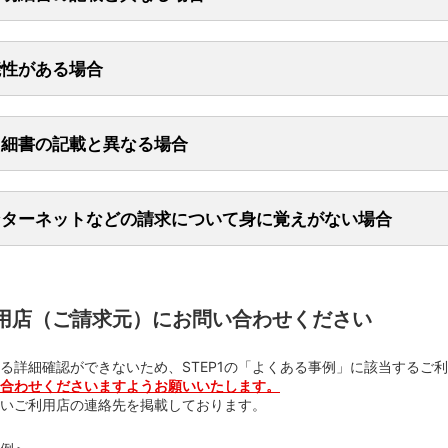
店名・連絡先一覧
ピー
○○
能性がある場合
お申し込みしたオプション料金（保険の追加加入料金、ロードサービス
イ
○○
店などの商業施設でのご利用：店舗名ではなく商業施設の名称が表示
したガソリン代や車の修理代金
ドでのご利用：スーパーやガソリンスタンドを運営する会社の名称が表
則違反に伴う、レンタカー会社から行政機関などへのレンタカー利用者
ョップでのご利用：ご利用された場所と異なる地名や店舗名が表示
明細書の記載と異なる場合
者が記号で表示されている場合がございます。
ンターネットなどの請求について身に覚えがない場合
zonのアカウントやスマートフォンに本会員さまのクレジットカード情報が
ルや各種サービスを予約し、オンライン決済をされると、ご予約をした
を購入された場合、ご利用された日付ではなく、商品発送された日付が
、ケーブルテレビなど毎月の各種料金のご請求に関するご理解のお願い
利用店（ご請求元）にお問い合わせください
デポジット（前金）はご予約をした日付で請求され、宿泊中のご利用（
求される場合がございます。
る詳細確認ができないため、STEP1の「よくある事例」に該当するご
合わせくださいますようお願いいたします。
いご利用店の連絡先を掲載しております。