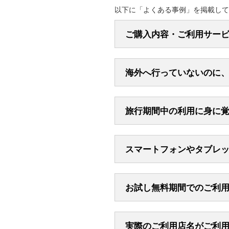
以下に「よくある事例」を掲載して
ご購入内容・ご利用サー
海外へ行っていないのに
旅行期間中の利用に身に
お問い合わせの多いご利用
スマートフォンやタブレ
お試し無料期間でのご利
合計の宿泊代金から予約
（例）
利用店名が「ABC057
電話代やフィットネスジ
ルームサービスやミニバ
SQ*
○○
実際のご利用店名がご利