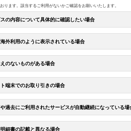
おります。該当するご利用がないかご確認をお願いいたします。
ビスの内容について具体的に確認したい場合
、海外利用のように表示されている場合
控え
覚えのないものがある場合
店名・連絡先一覧
ット端末でのお取り引きの場合
用や過去にご利用されたサービスが自動継続になっている場
時のお支払い済み宿泊代金を差し引いた金額での請求
0-***-***」の場合、0570-***-***がお問い合わせ窓口や連絡先の
ムなどのご利用料（ご利用していなくても請求される場合がございます
ー、レストランのご利用代金
用明細書の記載と異なる場合