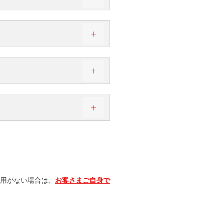
、ガソリンの事前購入料金、カ
示
の情報開示手数料や、罰金の立
登録されている。
日付が利用日として記載される
利用日として記載される場合が
ミニバーや電話料金など）はチ
利用がない場合は、
お客さまご自身で