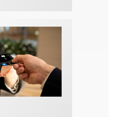
応じて当月の基本ポ
方は、
たします。
ます。
つものネットショッ
、お得にためられま