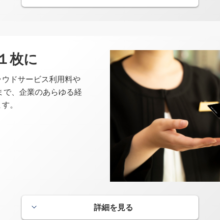
グローバルPLUS
月間のショッピングご利用金額に
イントを優遇するサービスです。
１枚に
月間のご利用が10万円以上の
の場合
50％分
基本ポイントの
を加算い
ラウドサービス利用料や
まで、企業のあらゆる経
ます。
、原則毎月16日～翌月15日を対象期間とし、翌々月ご請求分にポイント付与いたし
ＰＯＩＮＴ名人．ｃｏｍ
ＰＯＩＮＴ名人．ｃｏｍなら、い
ピングでカードのポイントを賢く
す。
詳細を見る