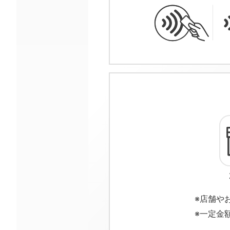
※店舗や
※一定金