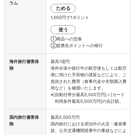
ラム
ためる
1,000円で1ポイント
使う
①商品への交換
②提携先ポイントへの移行
海外旅行傷害保
最高1億円
険
海外出張や旅行中の航空便もしくは航空
便に預けた手荷物の遅延などにより、ご
負担された費用（食事代金や衣類購入費
用など）を補償いたします。
※[自動付帯分最高5,000万円]＋[カード
利用条件最高5,000万円]の合計額。
国内旅行傷害保
最高5,000万円
険
国内旅行における宿泊中の火災・爆発事
故、公共交通機関搭乗中の事故などによ