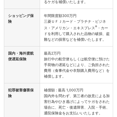
るケガを補償いたします。
ショッピング保
年間限度額300万円
険
三菱ＵＦＪカード・プラチナ・ビジネ
®
ス・アメリカン・エキスプレス
・カー
ドを利用して購入された品物の破損、盗
難などの損害などを補償いたします。
国内・海外渡航
最高2万円
便遅延保険
旅行中の航空便もしくは航空便に預けた
手荷物の遅延などにより、ご負担された
費用（食事代金や衣類購入費用など）を
補償します。
犯罪被害傷害保
補償額 : 最高 1,000万円
険
国内外を問わず、第三者の故意による加
害行為やひき逃げによってケガをされた
場合に、死亡・後遺障害、入院・手術、
通院保険金をお支払いいたします。