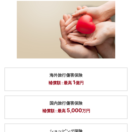
手荷物宅配サービス
海外旅行の出発ならびにご帰国の際に、カード使用者お一
人につきスーツケース1個を配送するサービスをご用意し
ております。
ビジネス・アドバンテージ
海外旅行傷害保険
1
補償額 : 最高
億円
オフィス関連・宅配便・レンタカーなど、提携加盟店で割
引料金にてカードをご利用いただけるサービスです。効率
的な経費削減にぜひともお役立てください。
国内旅行傷害保険
5,000
補償額 : 最高
万円
ショッピング保険