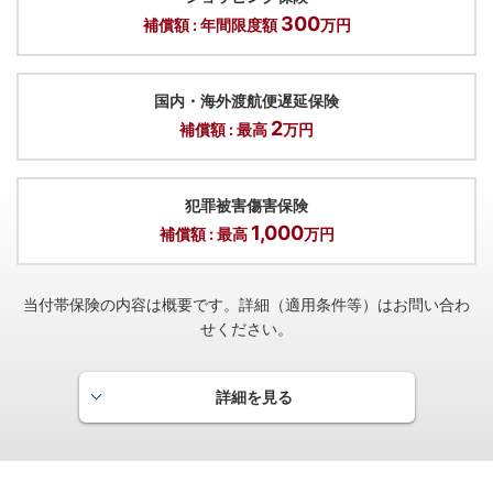
300
補償額 : 年間限度額
万円
国内・海外渡航便遅延保険
2
補償額 : 最高
万円
スーペリア・エキスペリエンス
一流ホテル、厳選された上質なダイニングやスパなどで、
犯罪被害傷害保険
プラチナ会員さまのみがご利用いただける特別なご優待を
1,000
お愉しみいただけます。
補償額 : 最高
万円
当付帯保険の内容は概要です。詳細（適用条件等）はお問い合わ
せください。
プラチナ・グルメセレクション
国内の厳選されたレストランを集めたグルメ優待サービス
詳細を見る
をご用意しております。レストランの所定コースメニュー
海外旅行傷害保険
を大人2名さま以上でご利用いただいた場合に、1名さま分
1
補償額 : 最高
億円
のコース料理が無料になります。
海外旅行中のケガや病気の治療費から、カメラなどの携行品
の破損・盗難、ホテルの設備を壊してしまった時などの賠償