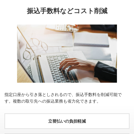
責任まで幅広く補償します。
振込手数料などコスト削減
※[自動付帯分最高5,000万円]＋[カード利用条件最高5,000万円]の合計
アメリカン・エキスプレス・コネクト
額。
お得な特典やキャンペーンを集約したウェブサイトです。
国内旅行傷害保険
5,000
補償額 : 最高
万円
国内旅行中の事故によるケガの治療費などの損害を幅広く補
償します。
ショッピング保険
300
補償額 : 年度限度額
万円
三菱ＵＦＪカード・プラチナ・ビジネス・アメリカン・エキ
®
スプレス
・カードを利用して購入された品物の破損、盗難な
どの損害などを補償いたします。
指定口座から引き落としされるので、振込手数料を削減可能で
プラチナ・ホテルセレクション
す。複数の取引先への振込業務も省力化できます。
国内・海外渡航便遅延保険
プラチナ会員さまだけがご利用いただける「プラチナ・ホ
2
テルセレクション」では、最高クラスのご優待特典をご用
補償額 : 最高
万円
立替払いの負担軽減
意しております。
海外出張や旅行中の航空便もしくは航空便に預けた手荷物の
厳選した国内外のホテルにて、お部屋のアップグレード、
遅延などにより、ご負担された費用（ホテル等客室料や食事