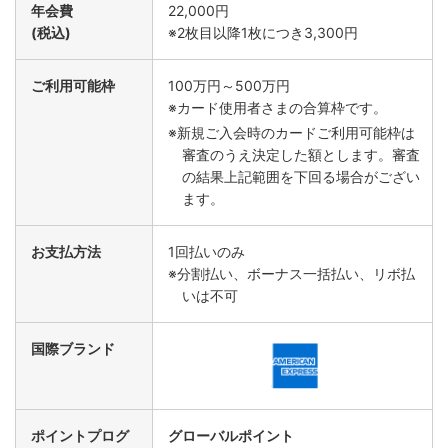
年会費
22,000円
経費の支払いをカードに１本化することで、毎月の経費の
(税込)
※2枚目以降1枚につき3,300円
支払日を固定。社用資本を効率的に運用いただけます。
ご利用可能枠
100万円～500万円
※カード使用者さまの合算枠です。
※新規ご入会時のカードご利用可能枠は
審査のうえ決定した額とします。審査
の結果上記範囲を下回る場合がござい
ます。
お支払方法
1回払いのみ
※分割払い、ボーナス一括払い、リボ払
いは不可
国際ブランド
ポイントプログ
グローバルポイント