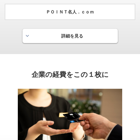
ＰＯＩＮＴ名人．ｃｏｍ
詳細を見る
グローバルPLUS
月間のショッピングご利用金額に応じて当月の基本ポイント
を優遇するサービスです。
企業の経費をこの１枚に
プラチナの場合
月間のご利用が10万円以上の方は、
基本ポイント
50％分
の
を加算いたします。
※月間（1ヵ月）のご利用は、原則毎月16日～翌月15日を対象期間とし、