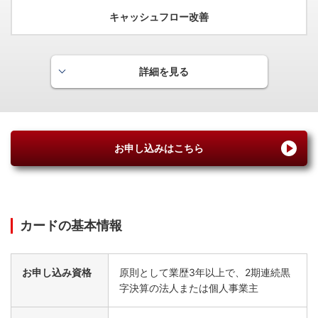
無料の朝食、100米ドル相当分のホテル内クレジットな
代金など）を補償いたします。
キャッシュフロー改善
ど、1滞在当たり合計で平均500米ドル相当となるご優待
特典がご利用いただけます。特別なひとときを是非ご堪能
犯罪被害傷害保険
ください。
1,000
補償額 : 最高
万円
詳細を見る
国内外を問わず、第三者の故意による加害行為やひき逃げに
立替払いの負担軽減
よってケガをされた場合に、死亡・後遺障害、入院・手術、
通院保険金をお支払いいたします。
交通費や仕入れ等の仮払いや従業員による立替払いに関す
る業務が軽減されます。
お申し込みはこちら
カードの基本情報
お申し込み資格
原則として業歴3年以上で、2期連続黒
字決算の法人または個人事業主
キャッシュフロー改善