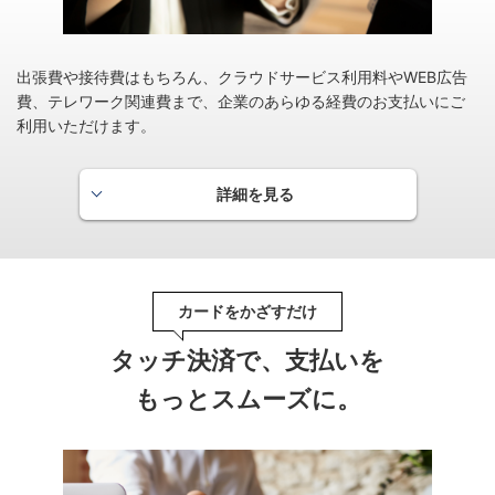
翌々月ご請求分にポイント付与いたします。
出張費や接待費はもちろん、クラウドサービス利用料やWEB広告
ＰＯＩＮＴ名人．ｃｏｍ
費、テレワーク関連費まで、企業のあらゆる経費のお支払いにご
ＰＯＩＮＴ名人．ｃｏｍなら、いつものネットショッ
利用いただけます。
ピングでカードのポイントを賢く、お得にためられま
す。
詳細を見る
カードをかざすだけ
タッチ決済で、支払いを
もっとスムーズに。