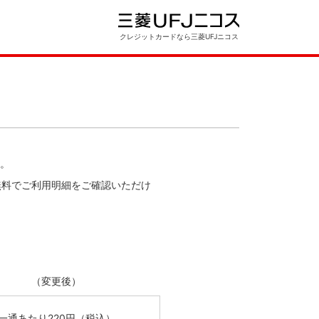
クレジットカードなら三菱UFJニコス
。
無料でご利用明細をご確認いただけ
（変更後）
一通あたり
220円
（税込）