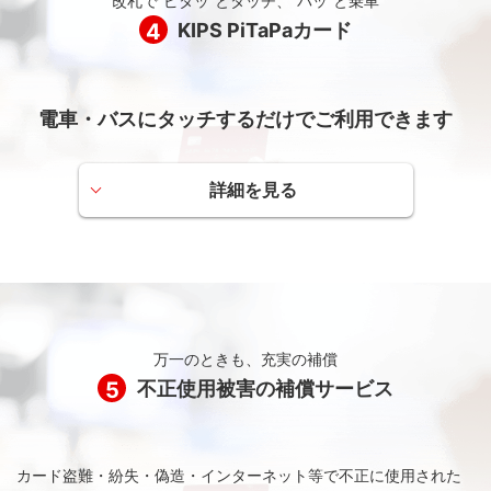
改札で”ピタッ”とタッチ、”パッ”と乗車
近鉄特急netポイントに交換
近鉄グループ各社の商品と交換してつかう
4
KIPS PiTaPaカード
事前に近鉄電車インターネット予約・発売サービスへの会員登録
が必要です。
ポイント数に応じて、近鉄グループ各社の商品・サービ
近鉄グループ各社の商品に交換
スと交換できます。
KIPSクーポンに交換
電車・バスにタッチするだけでご利用できます
事前にKIPS WEBサービスへの会員登録が必要です。
KIPSポイント「おまとめ」サービス
詳しくは、KIPSホームページをご覧ください。
KIPSカードと同じ名義のKIPS ICOCAカードおよびKIPS
ポイントカードをお持ちの場合に、それぞれのカードに
詳細を見る
有効期限
たまったKIPSポイントをひとつに「おまとめ」するサー
駅の改札機またはバス運賃箱のカード読取部に「ピタッ」
ビスです。
とタッチするだけでPiTaPaポストペイエリアの電車・バス
毎年1月1日から12月31日までにたまったKIPSポイントは、
KIPSポイントサービスの各種情報をご覧いただけます。
に乗ることができます。
翌々年の1月15日まで有効です。
PiTaPaポストペイエリアでのご利用代金はクレジットご利
KIPSホームページ（KIPS WEBサービス）
KIPSホームページ（KIPSポイントをつかう）
用代金と一緒に後払いなのでチャージは不要です。券売機
や精算機をつかう必要はありません。
万一のときも、充実の補償
チャージ（入金）すると、交通系ICカードの全国相互利用
5
不正使用被害の補償サービス
サービス対象エリアでもご利用いただけます。
KIPS PiTaPaカードは、KIPSカードと同時にお申し込み
いただけます（ただし、KIPSカードとKIPS PiTaPaカー
ドは別々に発送いたします）。
カード盗難・紛失・偽造・インターネット等で不正に使用された