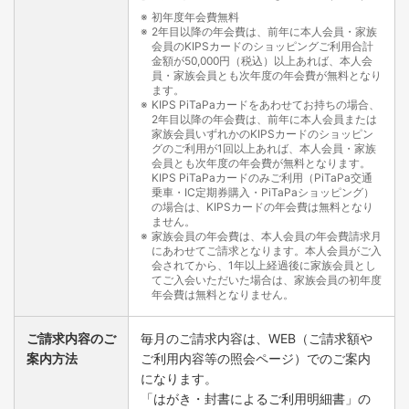
PiTaPaご利用額は、KIPSカードご利用枠に合算されま
初年度年会費無料
2年目以降の年会費は、前年に本人会員・家族
す。PiTaPaご利用枠とKIPSカードご利用額の合計が
会員のKIPSカードのショッピングご利用合計
KIPSカードのご利用可能枠を超えますと、双方ともそ
金額が50,000円（税込）以上あれば、本人会
れ以上ご利用いただけませんので、ご注意ください。
員・家族会員とも次年度の年会費が無料となり
ます。
KIPS PiTaPaカードの「交通利用額割引」等返金が発生
KIPS PiTaPaカードをあわせてお持ちの場合、
2年目以降の年会費は、前年に本人会員または
した場合は、ご利用月の翌々月のKIPSカードご請求額
家族会員いずれかのKIPSカードのショッピン
から差し引きいたします。
グのご利用が1回以上あれば、本人会員・家族
また、受付処理の都合により、上記と異なる場合がご
会員とも次年度の年会費が無料となります。
KIPS PiTaPaカードのみご利用（PiTaPa交通
ざいます。詳しくは、ご利用明細書をご確認くださ
乗車・IC定期券購入・PiTaPaショッピング）
い。
の場合は、KIPSカードの年会費は無料となり
ません。
PiTaPaの各種サービスについては、PiTaPa専用インター
家族会員の年会費は、本人会員の年会費請求月
ネットサイト
「PiTaPa.com」
をご覧ください。
にあわせてご請求となります。本人会員がご入
会されてから、1年以上経過後に家族会員とし
てご入会いただいた場合は、家族会員の初年度
年会費は無料となりません。
ご請求内容の
ご
毎月のご請求内容は、WEB（ご請求額や
案内方法
ご利用内容等の照会ページ）でのご案内
になります。
「はがき・封書によるご利用明細書」の