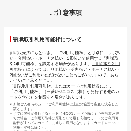
ご注意事項
割賦取引利用可能枠について
割賦販売法にもとづき、「ご利用可能枠」とは別に、リボ払
い・分割払い・ボーナス払い・2回払いで使用する「割賦取
引利用可能枠」を設定する場合があります。
「割賦取引利用
可能枠」によっては、リボ払い・分割払い・ボーナス払い・
2回払いがご利用いただけないこともございます
ので、あら
かじめご了承ください。
「割賦取引利用可能枠」またはカードの利用状況により、
「ご利用可能枠」（三菱UFJニコス（株）が発行する他のカ
ードを含む）を制限する場合があります。
新規ご入会時のカードご利用可能枠は上記の範囲で審査し決定した
額とします。
すでに弊社が発行するカード（NICOSカードを除く）を複数枚お持
ちの場合、ご利用可能枠は原則として最も高額なカードのご利用可
能枠がすべてのカードに共通して適用となります（カードローンご
利用可能枠は除く）。