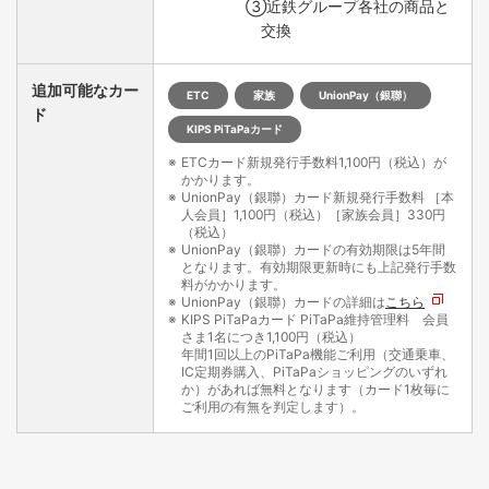
③近鉄グループ各社の商品と
交換
追加可能なカー
ETC
家族
UnionPay（銀聯）
ド
KIPS PiTaPaカード
ETCカード新規発行手数料1,100円（税込）が
かかります。
UnionPay（銀聯）カード新規発行手数料 ［本
人会員］1,100円（税込）［家族会員］330円
（税込）
UnionPay（銀聯）カードの有効期限は5年間
となります。有効期限更新時にも上記発行手数
料がかかります。
UnionPay（銀聯）カードの詳細は
こちら
KIPS PiTaPaカード PiTaPa維持管理料 会員
さま1名につき1,100円（税込）
年間1回以上のPiTaPa機能ご利用（交通乗車、
IC定期券購入、PiTaPaショッピングのいずれ
か）があれば無料となります（カード1枚毎に
ご利用の有無を判定します）。