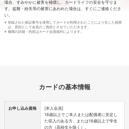
KIPSカードとKIPS PiTaPaカードをお持ちの場合、前年
場合、すみやかに被害を補償し、カードライフの安全を守りま
に本人会員・家族会員いずれかのKIPSカードのショッピ
す。盗難・紛失等の被害にあわれた場合は、すぐにご連絡くださ
ングご利用が1回以上あれば、本人会員・家族会員とも次
い。
年度のKIPSカード年会費が無料となります。
登録された暗証番号を使用してカードが利用されたことにより生じた損害
は、原則として会員のご負担とさせていただきます。
PiTaPa維持管理料 会員さま1名につき1,100円（税込）
補償の詳細・内容はカード会員規約によります。
年間1回以上のPiTaPa機能ご利用（交通乗車、IC定期券購
入、PiTaPaショッピングのいずれか）があれば無料とな
ります（カード1枚毎にご利用の有無を判定します）。
KIPS PiTaPaキッズカード・KIPS PiTaPaジュニアカード
小学生のお子さまにはKIPS PiTaPaキッズカード、中学
生・高校生のお子さまにはKIPS PiTaPaジュニアカードを
ご用意しております。
お申し込みをご希望の場合は、本人会員のKIPSカードと
カードの基本情報
KIPS PiTaPaカードがお手元に届いてから、別途「KIPS
PiTaPaカード入会申込書」を三菱UFJニコスコールセン
ターにご請求のうえ、お申し込みください。
PiTaPaご利用枠のご案内
お申し込み資格
[本人会員]
18歳以上でご本人または配偶者に安定し
た収入のある方、または18歳以上で学生
の方（高校生を除く）。