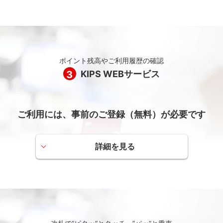
める特定のお取引についてはポイント付与の対象とはなりません。
KIPSホームページ（KIPSポイントがたまる）
お支払いの際にその場でKIPSポイントを利用できる店
舗・施設（一例）
近鉄百貨店、スーパーマーケットKINSHO、Harves（ハ
ーベス）、Time's Place、ファミリーマートの一部店舗
ポイント残高やご利用履歴の確認
（近鉄駅構内店）など
3
KIPS WEBサービス
近鉄百貨店ネットショップにて1ポイント（1円相当）か
らポイントを直接利用できます。
事前に近鉄百貨店ネットショップへのご登録が必要です。
ご利用には、事前のご登録（無料）が必要です
KIPSポイントのご利用については、一部除外となる店舗・
施設・売場・商品・サービスがあります。
詳細を見る
他のサービスポイントに交換してつかう
KIPSポイント履歴が確認できます。
パソコン・スマートフォンでKIPSポイントの履歴やご利
近鉄特急netポイント
用可能ポイント、ポイントの有効期限をご確認いただけ
近鉄特急netポイントへの交換には、事前にKIPS WEBサービスおよ
ます。
び近鉄電車インターネット予約・発売サービスへの会員登録が必要
です。
KIPSポイントを交換