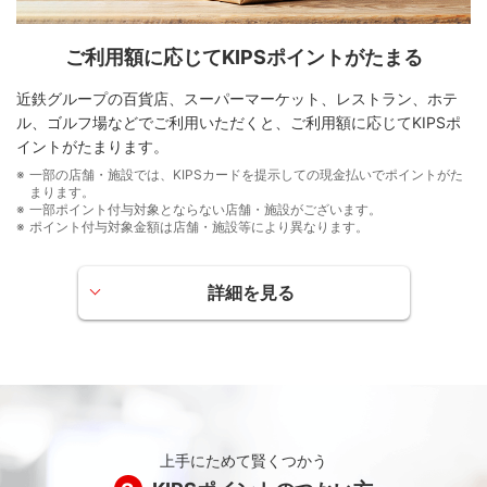
ご利用額に応じてKIPSポイントがたまる
近鉄グループの百貨店、スーパーマーケット、レストラン、ホテ
ル、ゴルフ場などでご利用いただくと、ご利用額に応じてKIPSポ
イントがたまります。
一部の店舗・施設では、KIPSカードを提示しての現金払いでポイントがた
まります。
一部ポイント付与対象とならない店舗・施設がございます。
ポイント付与対象金額は店舗・施設等により異なります。
詳細を見る
KIPSポイント加盟店でのご利用
近鉄百貨店
お買い上げ額100円（税抜）につき
普通商品 5ポイント
特価品、食品・レストラン 1ポイント
上手にためて賢くつかう
近鉄百貨店での年間のお買い上げ額に応じて翌年の普通