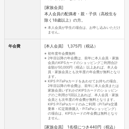
[家族会員]
本人会員の配偶者・親・子供（高校生を
除く18歳以上）の方。
本人会員が学生の場合は、お申し込みいただけ
ません。
年会費
[本人会員] 1,375円（税込）
初年度年会費無料
2年目以降の年会費は、前年に本人会員・家族
会員のKIPSカードのショッピングご利用合計
金額が50,000円（税込）以上あれば、本人会
員・家族会員とも次年度の年会費が無料となり
1ヵ月のご利用枠は、本人会員・家族会員（キッズカー
ます。
ド・ジュニアカード含む）の合算で判定されます。
KIPS PiTaPaカードをあわせてお持ちの場合、
2年目以降の年会費は、前年に本人会員または
キッズカード・ジュニアカードは、交通ご利用、IC定
家族会員いずれかのKIPSカードのショッピン
期券購入のみです。PiTaPaショッピングのご利用はで
グのご利用が1回以上あれば、本人会員・家族
きません。
会員とも次年度の年会費が無料となります。
KIPS PiTaPaカードのみご利用（PiTaPa交通
交通ご利用枠を超過した場合、PiTaPaショッピングの
乗車・IC定期券購入・PiTaPaショッピング）
ご利用はできません。
の場合は、KIPSカードの年会費は無料となり
ません。
（ショッピングご利用枠を超過した場合でも、交通ご
利用枠まで交通ご利用は可能です。）
[家族会員] 1名様につき440円（税込）