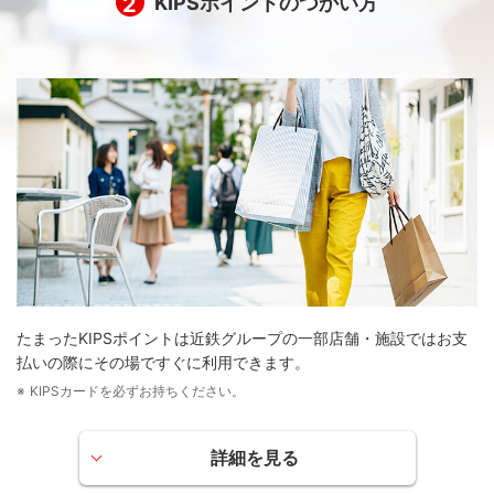
2
KIPSポイントのつかい方
商品の基本ポイント率がアップします。
詳しくはこちら
をご覧ください。
スーパーマーケットKINSHO、Harves（ハーベス）
お買い上げ額200円（税抜）につき1ポイント
その他近鉄グループの店舗・施設
ご利用額110円（税込）または220円（税込）につき1ポ
イント
KIPS PiTaPaカードによる近鉄電車のIC乗車券利用
ご利用額220円（税込）につき1ポイント
ポイントはKIPSカードにたまります。
ご利用可能店舗・施設
KIPSポイント加盟店以外でのご利用
たまったKIPSポイントは近鉄グループの一部店舗・施設ではお支
払いの際にその場ですぐに利用できます。
毎月のお買い物、公共料金の月々のお支払い、海外でのシ
KIPSカードを必ずお持ちください。
ョッピングでご利用いただくとご利用額220円（税込）につ
き1ポイント
詳細を見る
カード年会費、再発行手数料、キャッシングサービス・カードロー
ンのご利用代金および手数料、電子マネーチャージなどの当社が定
その場でつかう