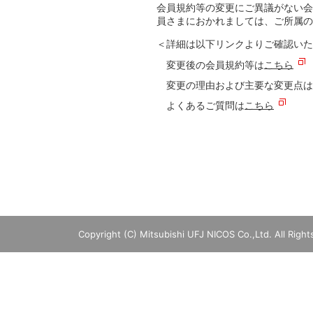
会員規約等の変更にご異議がない会
員さまにおかれましては、ご所属の
＜詳細は以下リンクよりご確認いた
変更後の会員規約等は
こちら
変更の理由および主要な変更点は
よくあるご質問は
こちら
Copyright (C) Mitsubishi UFJ NICOS Co.,Ltd. All Righ