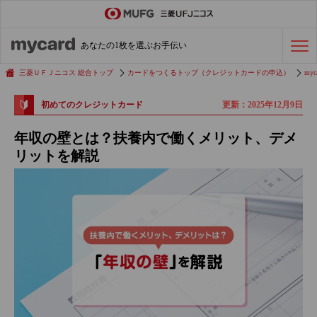
ステータスカード
の活用術
あなたの1枚を選ぶお手伝い
会社経費の支払い
効率化術
三菱ＵＦＪニコス 総合トップ
カードをつくるトップ（クレジットカードの申込）
myc
更新：2025年12月9日
初めてのクレジットカード
クレジットカードを探す
年収の壁とは？扶養内で働くメリット、デメ
リットを解説