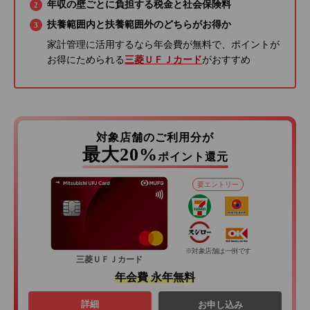
年収の壁ごとに負担する税金と社会保険料
扶養範囲内と扶養範囲外のどちらがお得か
家計管理に活用するなら年会費が無料で、ポイントが
お得にためられる
三菱ＵＦＪカード
がおすすめ
対象店舗のご利用分が
最大20%
ポイント還元
要エントリー
※対象店舗は一例です
三菱ＵＦＪカード
年会費 永年無料
詳細
お申し込み