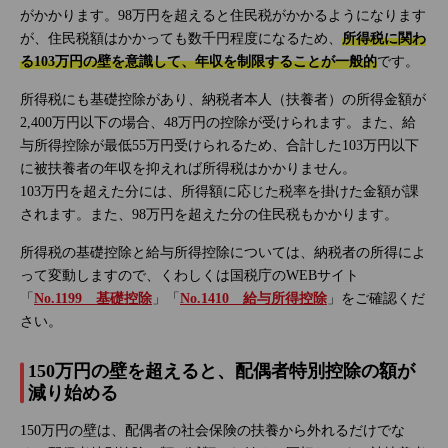
がかかります。98万円を超えると住民税がかかるようになります
が、住民税額はかかっても数千円程度になるため、
所得税に関わ
る103万円の壁を意識して、年収を制限することが一般的
です。
所得税にも基礎控除があり、納税者本人（扶養者）の所得金額が
2,400万円以下の場合、48万円の控除が受けられます。また、給
与所得控除が最低55万円受けられるため、合計した103万円以下
に被扶養者の年収を抑えれば所得税はかかりません。
103万円を超えた分には、所得額に応じた税率を掛けた金額が課
されます。また、98万円を超えた分の住民税もかかります。
所得税の基礎控除と給与所得控除については、納税者の所得によ
って変動しますので、くわしくは国税庁のWEBサイト
「
No.1199 基礎控除
」「
No.1410 給与所得控除
」をご確認くだ
さい。
150万円の壁を超えると、配偶者特別控除の額が
減り始める
150万円の壁は、配偶者の社会保険の扶養から外れるだけでな