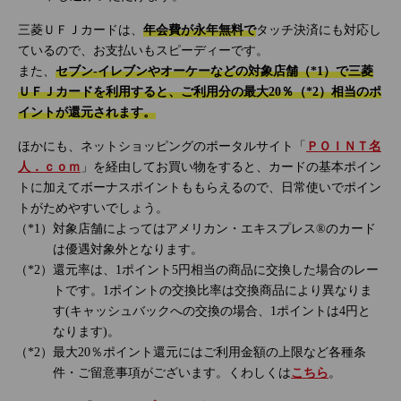
三菱ＵＦＪカードは、
年会費が永年無料で
タッチ決済にも対応し
ているので、お支払いもスピーディーです。
また、
セブン‐イレブンやオーケーなどの対象店舗（*1）で三菱
ＵＦＪカードを利用すると、ご利用分の最大20％（*2）相当のポ
イントが還元されます。
ほかにも、ネットショッピングのポータルサイト「
ＰＯＩＮＴ名
人．ｃｏｍ
」を経由してお買い物をすると、カードの基本ポイン
トに加えてボーナスポイントももらえるので、日常使いでポイン
トがためやすいでしょう。
対象店舗によってはアメリカン・エキスプレス®のカード
は優遇対象外となります。
還元率は、1ポイント5円相当の商品に交換した場合のレー
トです。1ポイントの交換比率は交換商品により異なりま
す(キャッシュバックへの交換の場合、1ポイントは4円と
なります)。
最大20％ポイント還元にはご利用金額の上限など各種条
件・ご留意事項がございます。くわしくは
こちら
。