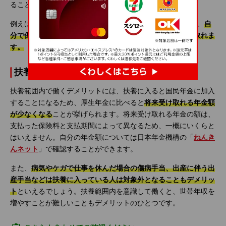
ることもメリットといえるでしょう。
例えば、年金については第3号被保険者として扱われるため、
自
分で保険料を支払わなくても、老齢年金や遺族年金を受け取れま
す。
扶養範囲内で働くデメリット
扶養範囲内で働くデメリットには、扶養に入ると国民年金に加入
することになるため、厚生年金に比べると
将来受け取れる年金額
が少なくなる
ことが挙げられます。将来受け取れる年金の額は、
支払った保険料と支払期間によって異なるため、一概にいくらと
はいえません。自分の年金額については日本年金機構の「
ねんき
んネット
」で確認することができます。
また、
病気やケガで仕事を休んだ場合の傷病手当、出産に伴う出
産手当などは扶養に入っている人は対象外となることもデメリッ
ト
といえるでしょう。扶養範囲内を意識して働くと、世帯年収を
増やすことが難しいこともデメリットのひとつです。