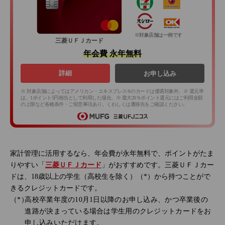
※対象店舗は一例です
三菱ＵＦＪカード
年会費 永年無料
詳細
お申し込み
※ 対象店舗によってはアメリカン・エキスプレス®のカードは優遇対象外。※ 還元率
は、1ポイント5円相当として利用した場合。※ 最大20％ポイント還元にはご利用金額
の上限など各種条件・ご留意事項あり。くわしくは遷移先をご確認ください。
家計管理に活用するなら、年会費が永年無料で、ポイントがたま
りやすい「
三菱ＵＦＪカード
」がおすすめです。三菱ＵＦＪカー
ドは、18歳以上の学生（高校生を除く）（*）から持つことがで
きるクレジットカードです。
高校卒業年度の10月1日以降のお申し込み、かつ卒業後の
進路が決まっている場合は学生用のクレジットカードをお
申し込みいただけます。