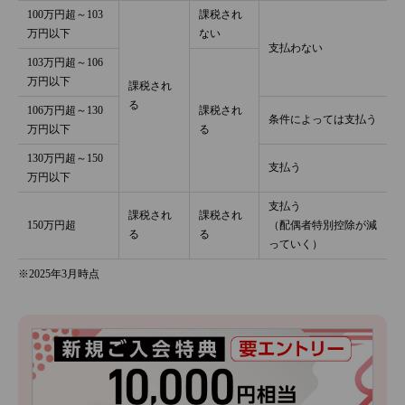
100万円超～103
課税され
万円以下
ない
支払わない
103万円超～106
万円以下
課税され
る
106万円超～130
課税され
条件によっては支払う
万円以下
る
130万円超～150
支払う
万円以下
支払う
課税され
課税され
150万円超
（配偶者特別控除が減
る
る
っていく）
※2025年3月時点