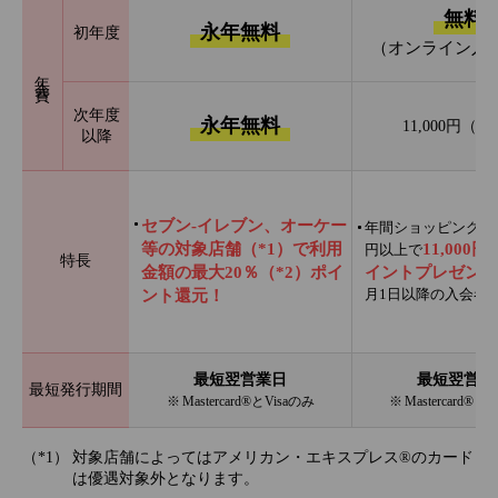
無料
永年無料
初年度
（オンライン入
年会費
次年度
永年無料
11,000円（
以降
セブン‐イレブン、オーケー
年間ショッピング利用
等の対象店舗（*1）で利用
11,000
円以上で
特長
金額の最大20％（*2）ポイ
イントプレゼント
月1日以降の入会者
ント還元！
最短翌営業日
最短翌営業
最短発行期間
※ Mastercard®とVisaのみ
※ Mastercard®と
対象店舗によってはアメリカン・エキスプレス®のカード
は優遇対象外となります。