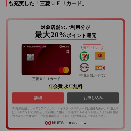
も充実した「三菱ＵＦＪカード」
対象店舗のご利用分が
最大20%
ポイント還元
要エントリー
※対象店舗は一例です
三菱ＵＦＪカード
年会費 永年無料
詳細
お申し込み
※ 対象店舗によってはアメリカン・エキスプレス®のカードは優遇対象外。※ 還元率
は、1ポイント5円相当として利用した場合。※ 最大20％ポイント還元にはご利用金額
の上限など各種条件・ご留意事項あり。くわしくは遷移先をご確認ください。