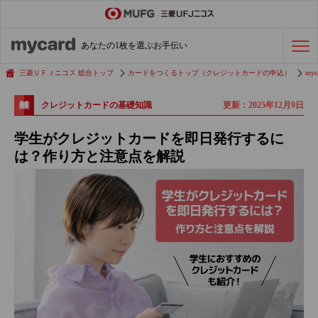
ステータスカード
の活用術
あなたの1枚を選ぶお手伝い
会社経費の支払い
効率化術
三菱ＵＦＪニコス 総合トップ
カードをつくるトップ（クレジットカードの申込）
myc
更新：2025年12月9日
クレジットカードの基礎知識
クレジットカードを探す
学生がクレジットカードを即日発行するに
は？作り方と注意点を解説