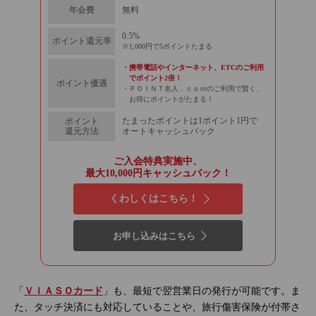
無料
年会費
0.5%
ポイント還元率
1,000円で5ポイントたまる
携帯電話やインターネット、ETCのご利用
でポイント2倍！
ポイント優遇
ＰＯＩＮＴ名人．ｃｏｍのご利用で賢く、
お得にポイントがたまる！
たまったポイントは1ポイント1円で
ポイント
還元方法
オート
キャッシュ
バック
ご入会特典実施中、
最大10,000円キャッシュバック！
くわしくはこちら！
お申し込みはこちら
「
ＶＩＡＳＯカード
」も、最短で翌営業日の発行が可能です。ま
た、タッチ決済にも対応していることや、旅行傷害保険が付帯さ