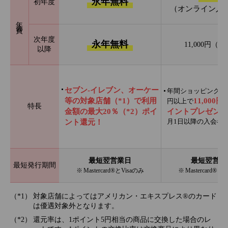
永年無料
初年度
（オンライン入
年会費
次年度
永年無料
11,000円（
以降
セブン‐イレブン、オーケー
年間ショッピング利用
等の対象店舗（*1）で利用
11,000
円以上で
特長
金額の最大20％（*2）ポイ
イントプレゼント
月1日以降の入会者
ント還元！
最短翌営業日
最短翌営業
最短発行期間
※ Mastercard®とVisaのみ
※ Mastercard®と
対象店舗によってはアメリカン・エキスプレス®のカード
は優遇対象外となります。
還元率は、1ポイント5円相当の商品に交換した場合のレ