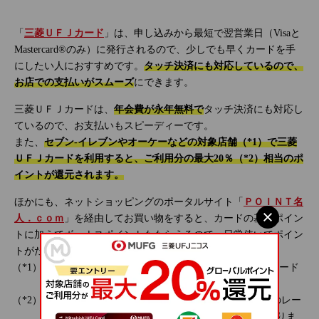
「
三菱ＵＦＪカード
」は、申し込みから最短で翌営業日（Visaと
Mastercard®のみ）に発行されるので、少しでも早くカードを手
にしたい人におすすめです。
タッチ決済にも対応しているので、
お店での支払いがスムーズ
にできます。
三菱ＵＦＪカードは、
年会費が永年無料で
タッチ決済にも対応し
ているので、お支払いもスピーディーです。
また、
セブン‐イレブンやオーケーなどの対象店舗（*1）で三菱
ＵＦＪカードを利用すると、ご利用分の最大20％（*2）相当のポ
イントが還元されます。
ほかにも、ネットショッピングのポータルサイト「
ＰＯＩＮＴ名
人．ｃｏｍ
」を経由してお買い物をすると、カードの基本ポイン
トに加えてボーナスポイントももらえるので、日常使いでポイン
トがためやすいでしょう。
対象店舗によってはアメリカン・エキスプレス®のカード
は優遇対象外となります。
還元率は、1ポイント5円相当の商品に交換した場合のレー
トです。1ポイントの交換比率は交換商品により異なりま