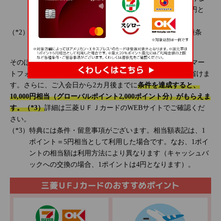
す(キャッシュバックへの交換の場合、1ポイントは4円と
なります)。
最大20％ポイント還元にはご利用金額の上限など各種条
件・ご留意事項がございます。くわしくは
こちら
。
そのほか、「
ＭＤＣアプリ
」を活用すれば、WEB明細をスマー
トフォンでいつでもチェックでき、家計簿をつける手間を省けま
す。さらに、ご入会日から2カ月後までに
条件を達成すると、
10,000円相当（グローバルポイント2,000ポイント分）がもらえま
す。（*3）
詳細は三菱ＵＦＪカードのWEBサイトでご確認くだ
さい。
特典には条件・留意事項がございます。相当額表記は、1
ポイント＝5円相当として利用した場合です。なお、1ポイ
ントの相当額は利用方法により異なります（キャッシュバ
ックへの交換の場合、1ポイントは4円となります）。