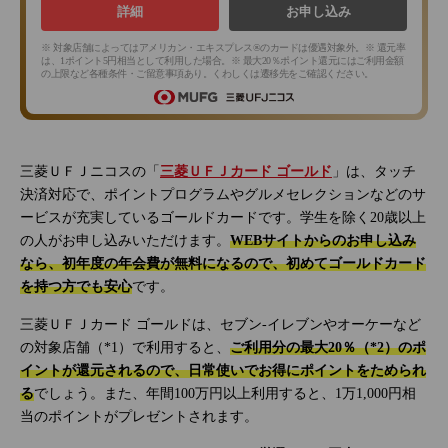
詳細
お申し込み
※ 対象店舗によってはアメリカン・エキスプレス®のカードは優遇対象外。※ 還元率
は、1ポイント5円相当として利用した場合。※ 最大20％ポイント還元にはご利用金額
の上限など各種条件・ご留意事項あり。くわしくは遷移先をご確認ください。
三菱ＵＦＪニコスの「
三菱ＵＦＪカード ゴールド
」は、タッチ
決済対応で、ポイントプログラムやグルメセレクションなどのサ
ービスが充実しているゴールドカードです。学生を除く20歳以上
の人がお申し込みいただけます。
WEBサイトからのお申し込み
なら、初年度の年会費が無料になるので、初めてゴールドカード
を持つ方でも安心
です。
三菱ＵＦＪカード ゴールドは、セブン‐イレブンやオーケーなど
の対象店舗（*1）で利用すると、
ご利用分の最大20％（*2）のポ
イントが還元されるので、日常使いでお得にポイントをためられ
る
でしょう。また、年間100万円以上利用すると、1万1,000円相
当のポイントがプレゼントされます。