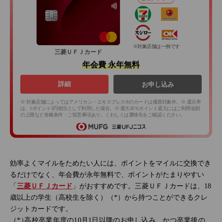
※対象店舗は一例です
三菱ＵＦＪカード
年会費 永年無料
詳細
お申し込み
※ 対象店舗によってはアメリカン・エキスプレス®のカードは優遇対象外。※ 還元率
は、1ポイント5円相当として利用した場合。※ 最大20％ポイント還元にはご利用金額
の上限など各種条件・ご留意事項あり。くわしくは遷移先をご確認ください。
効率よくマイルをためたい人には、ポイントをマイルに交換でき
るだけでなく、年会費が永年無料で、ポイントがたまりやすい
「
三菱ＵＦＪカード
」がおすすめです。三菱ＵＦＪカードは、18
歳以上の学生（高校生を除く）（*）から持つことができるクレ
ジットカードです。
高校卒業年度の10月1日以降のお申し込み、かつ卒業後の