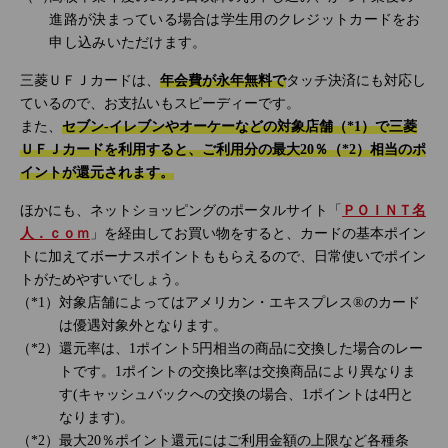
進路が決まっている場合は学生用のクレジットカードをお
申し込みいただけます。
三菱ＵＦＪカードは、
年会費が永年無料で
タッチ決済にも対応し
ているので、お支払いもスピーディーです。
また、
セブン‐イレブンやオーケーなどの対象店舗（*1）で三菱
ＵＦＪカードを利用すると、ご利用分の最大20％（*2）相当のポ
イントが還元されます。
ほかにも、ネットショッピングのポータルサイト「
ＰＯＩＮＴ名
人．ｃｏｍ
」を経由してお買い物をすると、カードの基本ポイン
トに加えてボーナスポイントももらえるので、日常使いでポイン
トがためやすいでしょう。
対象店舗によってはアメリカン・エキスプレス®のカード
は優遇対象外となります。
還元率は、1ポイント5円相当の商品に交換した場合のレー
トです。1ポイントの交換比率は交換商品により異なりま
す(キャッシュバックへの交換の場合、1ポイントは4円と
なります)。
最大20％ポイント還元にはご利用金額の上限など各種条