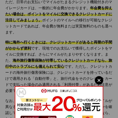
ただ、日常のお支払いでマイルがたまるクレジット機能付きのマ
イレージカードは、一般的に年会費がかかります。
年会費を抑え
たい場合は、ポイントをマイルに交換できるクレジットカードに
注目してみましょう。
ポイントのマイルへの移行が可能なクレジ
ットカードであれば、年会費が無料または実質無料のものも選べ
ます。
特に海外へ行くときには、クレジットカードがあると両替の手間
がかからず便利
です。現地でのお支払いで獲得したポイントをマ
イルに交換すれば、さらにマイルがたまりやすくなります。ま
た、
海外旅行傷害保険が付帯しているクレジットカードなら、旅
行中のトラブルにも備えられて安心
です。ただし、クレジットカ
ードの海外旅行傷害保険には、クレジットカードを持っているだ
けで適用される「自動付帯」と、旅行代金をそのクレジットカー
ドで支払った場合のみ適用される「利用付帯」があるため注意が
必要です。
なお、クレジットカードによって交換できる航空会社のマイルが
異なるので、よく利用する航空会社のマイルに交換できるかを確
認しておくようにしましょう。例えば、三菱ＵＦＪカードなら、