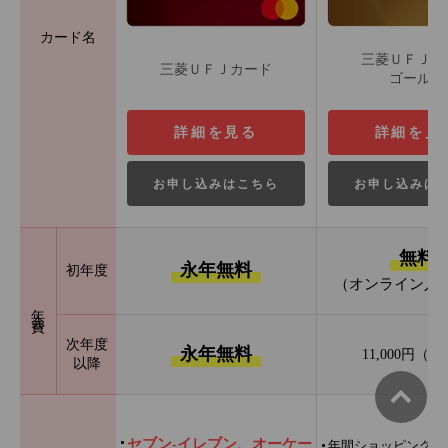
カード名
三菱ＵＦＪカ
三菱ＵＦＪカード
ゴールド
詳細を見る
詳細を見
お申し込みはこちら
お申し込みは
無料
永年無料
初年度
（オンライン入
年会費
次年度
永年無料
11,000円（
以降
セブン‐イレブン、オーケー
年間ショッピング利用