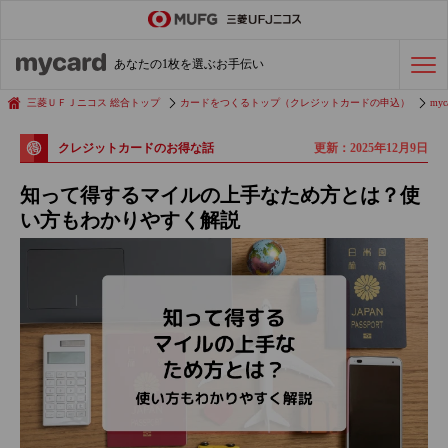
ステータスカード
の活用術
あなたの1枚を選ぶお手伝い
会社経費の支払い
効率化術
三菱ＵＦＪニコス 総合トップ
カードをつくるトップ（クレジットカードの申込）
myc
更新：2025年12月9日
クレジットカードのお得な話
クレジットカードを探す
知って得するマイルの上手なため方とは？使
い方もわかりやすく解説