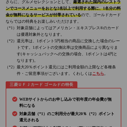
さらに、グルメセレクションとして、
厳選された国内のレストラ
ンでコースメニューをおとな2名以上で利用する際に、1名分の料
金が無料になるサービスが付帯されている
ので、ゴールドカード
ならではの特典をお楽しみいただけます。
対象店舗によってはアメリカン・エキスプレス®のカード
は優遇対象外となります。
還元率は、1ポイント5円相当の商品に交換した場合のレー
トです。1ポイントの交換比率は交換商品により異なりま
す(キャッシュバックへの交換の場合、1ポイントは4円と
なります)。
最大20％ポイント還元にはご利用金額の上限など各種条
件・ご留意事項がございます。くわしくは
こちら
。
三菱ＵＦＪカード ゴールドの特長
WEBサイトからのお申し込みで初年度の年会費が無
料になる
対象店舗（*1）のご利用分が最大20％（*2）ポイント
還元される