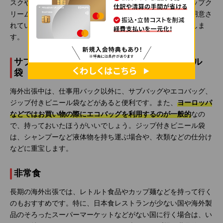
スクや耳栓、ネックピロー、スリッパ、着圧ソックス、リップク
リーム、のど飴などがあると便利です。特に、スリッパは用意さ
れていないホテルも多いので、持っていくことをおすすめしま
す。
サブバッグやエコバッグ、ジップ付きビニール
袋
海外出張中は、仕事用バック以外に、サブバッグやエコバッグ、
ジップ付きビニール袋などがあると便利です。また、
ヨーロッパ
などではお買い物の際にエコバッグを利用するのが一般的
なの
で、持っておいたほうがいいでしょう。ジップ付きビニール袋
は、シャンプーなど液体物を持ち運ぶ場合や、衣類などの仕分け
などに重宝します。
非常食
長期の海外出張では、レトルト食品やカップ麺などを持って行く
のもおすすめです。特に、日本食レストランが少ない国や海外製
品のそろったスーパーマーケットなどがない国に行く場合は、い