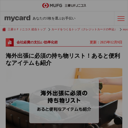
ステータスカード
の活用術
あなたの1枚を選ぶお手伝い
会社経費の支払い
効率化術
三菱ＵＦＪニコス 総合トップ
カードをつくるトップ（クレジットカードの申込）
myc
更新：2025年12月9日
会社経費の支払い効率化術
クレジットカードを探す
海外出張に必須の持ち物リスト！あると便利
なアイテムも紹介