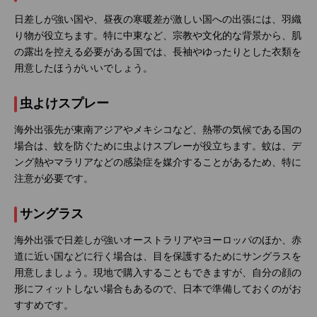
日差しが強い国や、昼夜の寒暖差が激しい国への出張には、羽織
り物が役立ちます。特に中東など、宗教や文化的な背景から、肌
の露出を控える必要がある国では、長袖やゆったりとした衣類を
用意したほうがいいでしょう。
虫よけスプレー
海外出張先が東南アジアやメキシコなど、熱帯の気候である国の
場合は、蚊を防ぐために虫よけスプレーが役立ちます。蚊は、デ
ング熱やマラリアなどの感染症を媒介することがあるため、特に
注意が必要です。
サングラス
海外出張で日差しが強いオーストラリアやヨーロッパのほか、赤
道に近い国などに行く場合は、目を保護するためにサングラスを
用意しましょう。現地で購入することもできますが、自分の顔の
形にフィットしない場合もあるので、日本で準備しておくのがお
すすめです。