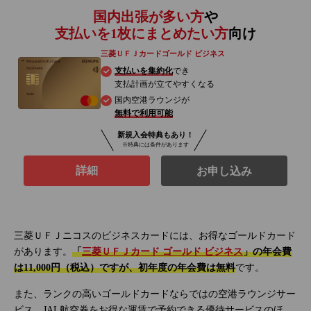
国内出張が多い方
や
支払いを1枚にまとめたい方
向け
三菱ＵＦＪカードゴールド ビジネス
支払いを集約化
でき
支払計画が立てやすくなる
国内空港ラウンジが
無料で利用可能
新規入会特典もあり！
※特典には条件があります
詳細
お申し込み
三菱ＵＦＪニコスのビジネスカードには、お得なゴールドカード
があります。
「
三菱ＵＦＪカード ゴールド ビジネス
」の年会費
は11,000円（税込）ですが、初年度の年会費は無料
です。
また、ランクの高いゴールドカードならではの空港ラウンジサー
ビス、JAL航空券をお得な運賃で予約できる優待サービスのほ