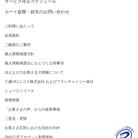
サービス停止スケジュール
サイトマップ
キャッシング
三菱UFJニコスについて
割賦販売法における加盟店さまの遵守事項について
新規加盟に関するお問い合わせ
カード盗難・紛失のお問い合わせ
お客さまサポート
企業姿勢・ポリシー
サービス・ソリューション
経営ビジョン・行動規範
加盟店規約/その他ご注意事項
サイトマップ
企業姿勢・ポリシー
サービス・ソリューション
ごあいさつ
個人情報のお取り扱いに関するお願い
ご利用にあたって
サステナビリティへの取り組み
よくあるご質問
コンプライアンス
クレジット決済端末機
会社概要
[EC加盟店さまへ] 情報漏えい対策のお願い
会員規約
サステナビリティへの取り組み
コーポレートガバナンスについて
各種決済方法
事業内容
[EC加盟店さまへ] 不正ログイン対策のお願い
ニュースリリース
事業者・加盟店のお客さま
サイトマップ
ご融資のご案内
SDGsの達成に向けて
情報セキュリティの取り組み
ECサイト向け決済代行サービス（株式会社ペイジェン
財務情報
[EC加盟店さまへ] EMV3Dセキュアの導入について
個人情報保護方針
復興支援活動
ト）
リスク管理
電子公告
採用情報
[対面加盟店さまへ] 不正利用対策のお願い
法人向けポータルサイト
お客さまに寄り添う
個人情報保護法にもとづく公表事項
セキュリティサービス
マネー・ローンダリングおよびテロ資金供与等の対策に
ご契約店舗追加のご案内
関する取り組み
従業員とともに
法人などのお客さまの情報について
お問い合わせ
お取扱種別のご案内
個人情報保護方針
MUFGグループ/サステナビリティサイト
三菱UFJニコス株式会社 およびフランチャイジー各社
売上に関するお手続き
クレジットポリシー
重要なお知らせ
ニュースリリース
売上票・備品のご請求
金融商品販売などの勧誘方針
採用情報
ブランドマークのご利用
会社情報 サイトマップ
お客さま応対における当社の方針
「お客さまの声」からの改善事例
加盟店振込明細WEBサービスのご案内
ご意見・苦情
各種お問い合わせ
お客さま応対における当社の方針
「三菱UFJニコスギフトカード」お取り扱いに関するご
注意点（加盟店さま向け）
SNS公式アカウント利用規約