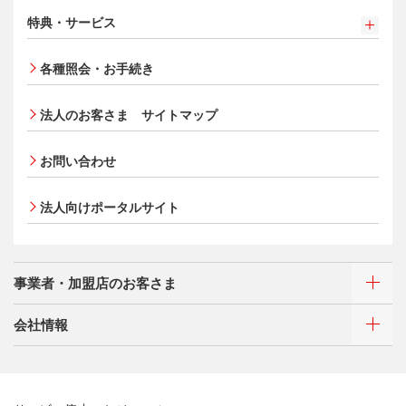
入会キャンペーン・特典
定額リボルビング(毎月元利定額返済)方式
オンライン入会申し込みの流れ
特典・サービス
追加できるカード・機能
三菱UFJニコス ローンカード 各種規約
特典・サービス
お客さまサポート
UnionPay（銀聯）カード
各種照会・お手続き
三菱ＵＦＪカード会員の方
ETCカード
クレジットカードの基本
NICOSカード会員の方
法人のお客さま サイトマップ
家族カード
®
アメリカン・エキスプレス
・カード 会員限定サービス
サイトマップ
エクスプレス予約サービス（プラスEX会員）
プラチナ会員さま専用の特別なサービス Platinum
お問い合わせ
Apple Pay
Special Service
会員サイト
タッチ決済
大規模企業のお客さまだけにご利用いただけるサービス
法人向けポータルサイト
ポイントプログラム
会員サイト
特典・サービス
選べるお支払方法
ポイントプログラム
事業者・加盟店のお客さま
カードローン・キャッシング
会員サイト
特典・サービス
会社情報
お客さまサポート
選べるお支払方法
ポイントプログラム
新規契約をご希望のお客さま
サイトマップ
キャッシング
特典・サービス
新規契約をご希望のお客さま
お客さまサポート
選べるお支払方法
三菱UFJニコスについて
加盟店契約のあるお客さま
お取り扱いいただけるカード情報とお支払い情報