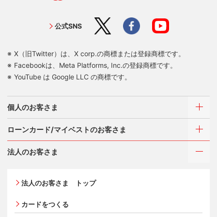
公式SNS
X（旧Twitter）は、X corp.の商標または登録商標です。
Facebookは、Meta Platforms, Inc.の登録商標です。
YouTube は Google LLC の商標です。
個人のお客さま
ローンカード/マイベストのお客さま
カードをつくる
法人のお客さま
カードをつくるトップ
ご利用・お支払い方法
三菱UFJニコスが選ばれる理由
三菱ＵＦＪカード
ご利用・お支払い方法
法人のお客さま トップ
三菱ＵＦＪカード ゴールド
各種照会・お手続き
お役立ち情報 mycard
ATMネットワーク
三菱ＵＦＪカード・プラチナ・アメリカン・エキスプレ
カードをつくる
借入時残高スライドリボルビング方式
®
ス
・カード
Q&A・お問い合わせ