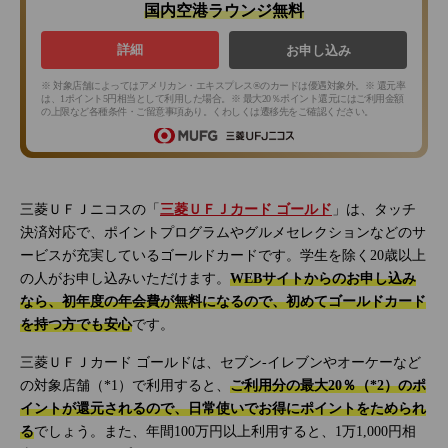
国内空港ラウンジ無料
詳細
お申し込み
※ 対象店舗によってはアメリカン・エキスプレス®のカードは優遇対象外。※ 還元率
は、1ポイント5円相当として利用した場合。※ 最大20％ポイント還元にはご利用金額
の上限など各種条件・ご留意事項あり。くわしくは遷移先をご確認ください。
三菱ＵＦＪニコスの「
三菱ＵＦＪカード ゴールド
」は、タッチ
決済対応で、ポイントプログラムやグルメセレクションなどのサ
ービスが充実しているゴールドカードです。学生を除く20歳以上
の人がお申し込みいただけます。
WEBサイトからのお申し込み
なら、初年度の年会費が無料になるので、初めてゴールドカード
を持つ方でも安心
です。
三菱ＵＦＪカード ゴールドは、セブン‐イレブンやオーケーなど
の対象店舗（*1）で利用すると、
ご利用分の最大20％（*2）のポ
イントが還元されるので、日常使いでお得にポイントをためられ
る
でしょう。また、年間100万円以上利用すると、1万1,000円相