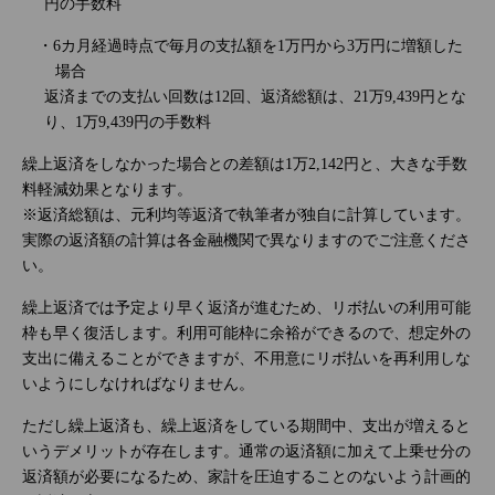
円の手数料
・6カ月経過時点で毎月の支払額を1万円から3万円に増額した
場合
返済までの支払い回数は12回、返済総額は、21万9,439円とな
り、1万9,439円の手数料
繰上返済をしなかった場合との差額は1万2,142円と、大きな手数
料軽減効果となります。
※返済総額は、元利均等返済で執筆者が独自に計算しています。
実際の返済額の計算は各金融機関で異なりますのでご注意くださ
い。
繰上返済では予定より早く返済が進むため、リボ払いの利用可能
枠も早く復活します。利用可能枠に余裕ができるので、想定外の
支出に備えることができますが、不用意にリボ払いを再利用しな
いようにしなければなりません。
ただし繰上返済も、繰上返済をしている期間中、支出が増えると
いうデメリットが存在します。通常の返済額に加えて上乗せ分の
返済額が必要になるため、家計を圧迫することのないよう計画的