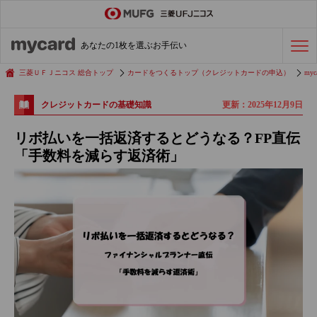
ステータスカード
の活用術
あなたの1枚を選ぶお手伝い
会社経費の支払い
効率化術
三菱ＵＦＪニコス 総合トップ
カードをつくるトップ（クレジットカードの申込）
myc
更新：2025年12月9日
クレジットカードの基礎知識
クレジットカードを探す
リボ払いを一括返済するとどうなる？FP直伝
「手数料を減らす返済術」