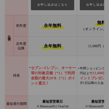
お申し込みはこちら
お申し込みは
無料
永年無料
初年度
（オンライン入
年会費
次年度
永年無料
11,000円（
以降
セブン‐イレブン、オーケー
年間ショッピング利用
等の対象店舗（*1）で利用
11,000
円以上で
特長
金額の最大20％（*2）ポイ
イントプレゼント
月1日以降の入会者
ント還元！
最短翌営業日
最短翌営業
最短発行期間
※ Mastercard®とVisaのみ
※ Mastercard®と