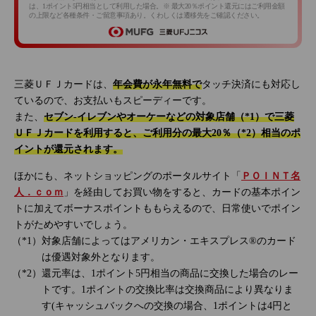
は、1ポイント5円相当として利用した場合。※ 最大20％ポイント還元にはご利用金額
の上限など各種条件・ご留意事項あり。くわしくは遷移先をご確認ください。
三菱ＵＦＪカードは、
年会費が永年無料で
タッチ決済にも対応し
ているので、お支払いもスピーディーです。
また、
セブン‐イレブンやオーケーなどの対象店舗（*1）で三菱
ＵＦＪカードを利用すると、ご利用分の最大20％（*2）相当のポ
イントが還元されます。
ほかにも、ネットショッピングのポータルサイト「
ＰＯＩＮＴ名
人．ｃｏｍ
」を経由してお買い物をすると、カードの基本ポイン
トに加えてボーナスポイントももらえるので、日常使いでポイン
トがためやすいでしょう。
対象店舗によってはアメリカン・エキスプレス®のカード
は優遇対象外となります。
還元率は、1ポイント5円相当の商品に交換した場合のレー
トです。1ポイントの交換比率は交換商品により異なりま
す(キャッシュバックへの交換の場合、1ポイントは4円と