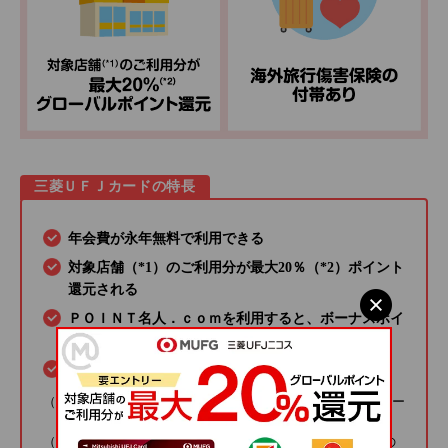
三菱ＵＦＪカードの特長
年会費が永年無料で利用できる
対象店舗（*1）のご利用分が最大20％（*2）ポイント
還元される
ＰＯＩＮＴ名人．ｃｏｍを利用すると、ボーナスポイ
ントもたまる
ＭＤＣアプリのWEB明細を家計簿代わりに使える
（*1）対象店舗によってはアメリカン・エキスプレス®のカー
ドは優遇対象外となります。
（*2）還元率は、1ポイント5円相当の商品に交換した場合の