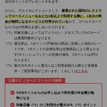
当のポイントがプレゼントされます。
さらに、グルメセレクションとして、
厳選された国内のレストラ
ンでコースメニューをおとな2名以上で利用する際に、1名分の料
金が無料になるサービスが付帯されている
ので、ゴールドカード
ならではの特典をお楽しみいただけます。
対象店舗によってはアメリカン・エキスプレス®のカード
は優遇対象外となります。
還元率は、1ポイント5円相当の商品に交換した場合のレー
トです。1ポイントの交換比率は交換商品により異なりま
す(キャッシュバックへの交換の場合、1ポイントは4円と
なります)。
最大20％ポイント還元にはご利用金額の上限など各種条
件・ご留意事項がございます。くわしくは
こちら
。
三菱ＵＦＪカード ゴールドの特長
WEBサイトからのお申し込みで初年度の年会費が無
料になる
対象店舗（*1）のご利用分が最大20％（*2）ポイント