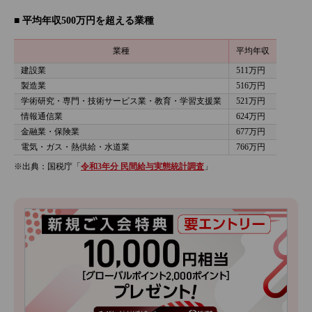
■ 平均年収500万円を超える業種
業種
平均年収
建設業
511万円
製造業
516万円
学術研究・専門・技術サービス業・教育・学習支援業
521万円
情報通信業
624万円
金融業・保険業
677万円
電気・ガス・熱供給・水道業
766万円
※出典：国税庁「
令和3年分 民間給与実態統計調査
」