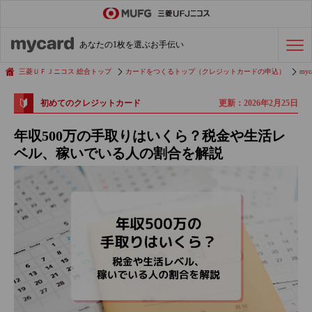
ステータスカード
の活用術
あなたの1枚を選ぶお手伝い
会社経費の支払い
効率化術
三菱ＵＦＪニコス 総合トップ
カードをつくるトップ（クレジットカードの申込）
myc
更新：2026年2月25日
初めてのクレジットカード
クレジットカードを探す
年収500万の手取りはいくら？税金や生活レ
ベル、稼いでいる人の割合を解説