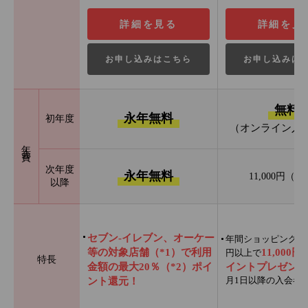
詳細を見る
詳細を見
お申し込みはこちら
お申し込みは
無料
永年無料
初年度
（オンライン入
年会費
次年度
永年無料
11,000円（
以降
セブン‐イレブン、オーケー
年間ショッピング利用
等の対象店舗（*1）で利用
11,000
円以上で
特長
金額の最大20％（*2）ポイ
イントプレゼント
月1日以降の入会者
ント還元！