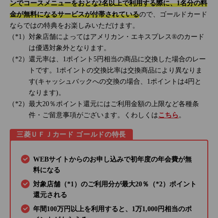
ンでコースメニューをおとな2名以上で利用する際に、1名分の料
金が無料になるサービスが付帯されている
ので、ゴールドカード
ならではの特典をお楽しみいただけます。
対象店舗によってはアメリカン・エキスプレス®のカード
は優遇対象外となります。
還元率は、1ポイント5円相当の商品に交換した場合のレー
トです。1ポイントの交換比率は交換商品により異なりま
す(キャッシュバックへの交換の場合、1ポイントは4円と
なります)。
最大20％ポイント還元にはご利用金額の上限など各種条
件・ご留意事項がございます。くわしくは
こちら
。
三菱ＵＦＪカード ゴールドの特長
WEBサイトからのお申し込みで初年度の年会費が無
料になる
対象店舗（*1）のご利用分が最大20％（*2）ポイント
還元される
年間100万円以上を利用すると、1万1,000円相当のポ