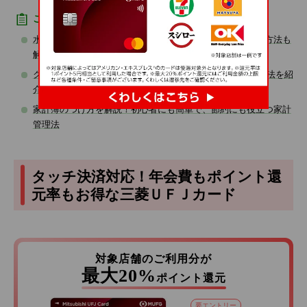
こちらもあわせてご確認ください
水道料金をクレジットカードで支払うメリットとは？変更方法も
解説
クレジットカードのWEB利用明細の見方やメリット、活用法を紹
介
家計簿のつけ方を解説！初心者にも簡単で、節約にも役立つ家計
管理法
タッチ決済対応！年会費もポイント還
元率もお得な三菱ＵＦＪカード
対象店舗のご利用分が
最大20%
ポイント還元
要エントリー