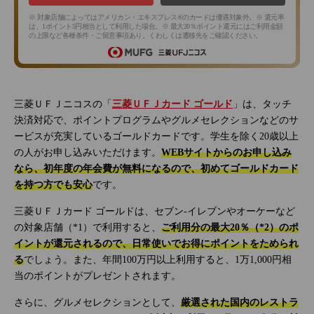
※ 対象店舗によってはアメリカン・エキスプレス®のカードは優遇対象外。※ 還元率
は、1ポイント5円相当として利用した場合。※ 最大20％ポイント還元にはご利用金額
の上限など各種条件・ご留意事項あり。くわしくは遷移先をご確認ください。
三菱ＵＦＪニコスの「
三菱ＵＦＪカード ゴールド
」は、タッチ
決済対応で、ポイントプログラムやグルメセレクションなどのサ
ービスが充実しているゴールドカードです。学生を除く20歳以上
の人がお申し込みいただけます。
WEBサイトからのお申し込み
なら、初年度の年会費が無料になるので、初めてゴールドカード
を持つ方でも安心
です。
三菱ＵＦＪカード ゴールドは、セブン‐イレブンやオーケーなど
の対象店舗（*1）で利用すると、
ご利用分の最大20％（*2）のポ
イントが還元されるので、日常使いでお得にポイントをためられ
る
でしょう。また、年間100万円以上利用すると、1万1,000円相
当のポイントがプレゼントされます。
さらに、グルメセレクションとして、
厳選された国内のレストラ