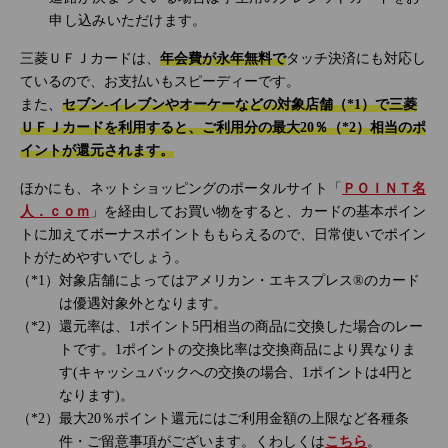
申し込みいただけます。
三菱ＵＦＪカードは、
年会費が永年無料で
タッチ決済にも対応し
ているので、お支払いもスピーディーです。
また、
セブン‐イレブンやオーケーなどの対象店舗（*1）で三菱
ＵＦＪカードを利用すると、ご利用分の最大20％（*2）相当のポ
イントが還元されます。
ほかにも、ネットショッピングのポータルサイト「
ＰＯＩＮＴ名
人．ｃｏｍ
」を経由してお買い物をすると、カードの基本ポイン
トに加えてボーナスポイントももらえるので、日常使いでポイン
トがためやすいでしょう。
対象店舗によってはアメリカン・エキスプレス®のカード
は優遇対象外となります。
還元率は、1ポイント5円相当の商品に交換した場合のレー
トです。1ポイントの交換比率は交換商品により異なりま
す(キャッシュバックへの交換の場合、1ポイントは4円と
なります)。
最大20％ポイント還元にはご利用金額の上限など各種条
件・ご留意事項がございます。くわしくは
こちら
。