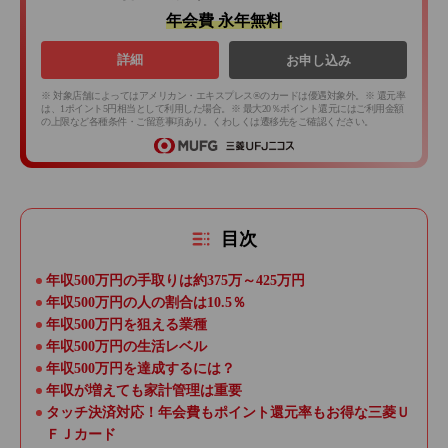
年会費 永年無料
詳細
お申し込み
※ 対象店舗によってはアメリカン・エキスプレス®のカードは優遇対象外。※ 還元率
は、1ポイント5円相当として利用した場合。※ 最大20％ポイント還元にはご利用金額
の上限など各種条件・ご留意事項あり。くわしくは遷移先をご確認ください。
目次
年収500万円の手取りは約375万～425万円
年収500万円の人の割合は10.5％
年収500万円を狙える業種
年収500万円の生活レベル
年収500万円を達成するには？
年収が増えても家計管理は重要
タッチ決済対応！年会費もポイント還元率もお得な三菱Ｕ
ＦＪカード