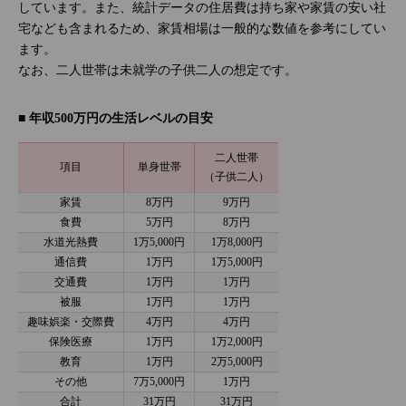
しています。また、統計データの住居費は持ち家や家賃の安い社
宅なども含まれるため、家賃相場は一般的な数値を参考にしてい
ます。
なお、二人世帯は未就学の子供二人の想定です。
■ 年収500万円の生活レベルの目安
二人世帯
項目
単身世帯
（子供二人）
家賃
8万円
9万円
食費
5万円
8万円
水道光熱費
1万5,000円
1万8,000円
通信費
1万円
1万5,000円
交通費
1万円
1万円
被服
1万円
1万円
趣味娯楽・交際費
4万円
4万円
保険医療
1万円
1万2,000円
教育
1万円
2万5,000円
その他
7万5,000円
1万円
合計
31万円
31万円