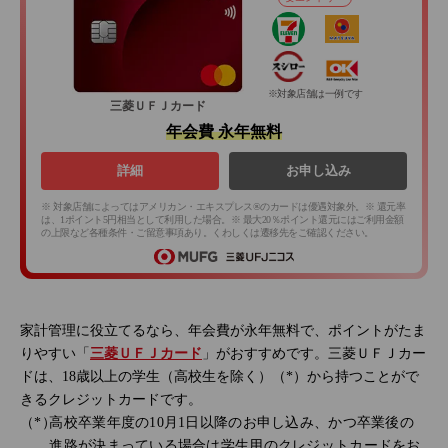
※対象店舗は一例です
三菱ＵＦＪカード
年会費 永年無料
詳細
お申し込み
※ 対象店舗によってはアメリカン・エキスプレス®のカードは優遇対象外。※ 還元率
は、1ポイント5円相当として利用した場合。※ 最大20％ポイント還元にはご利用金額
の上限など各種条件・ご留意事項あり。くわしくは遷移先をご確認ください。
家計管理に役立てるなら、年会費が永年無料で、ポイントがたま
りやすい「
三菱ＵＦＪカード
」がおすすめです。三菱ＵＦＪカー
ドは、18歳以上の学生（高校生を除く）（*）から持つことがで
きるクレジットカードです。
高校卒業年度の10月1日以降のお申し込み、かつ卒業後の
進路が決まっている場合は学生用のクレジットカードをお