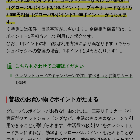
ポイント2,000ポイント）、ゴールドカードなら1万2,000円相当
（グローバルポイント2,400ポイント）、プラチナカードなら1万
5,000円相当（グローバルポイント3,000ポイント）がもらえま
す。
※特典には条件・留意事項がございます。金額相当額表記は、1
ポイント＝5円相当として利用した場合です。
なお、1ポイントの相当額は利用方法により異なります（キャッ
シュバックへの交換の場合、1ポイントは4円となります）。
こちらもあわせてご確認ください
クレジットカードのキャンペーンで注目すべき点とお得なカード
を紹介
普段のお買い物でポイントがたまる
グローバルポイントがお得な理由の1つに、三菱ＵＦＪカードが
実店舗やネットショッピングなど、生活のさまざまなシーンで利
用できることが挙げられます。生活費のお支払いをクレジットカ
ード払いにすれば、効率よくグローバルポイントをためることが
できます。例えば、
家賃や公共料金、携帯電話料金といった固定