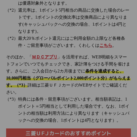
は優遇対象外となります。
還元率は、1ポイント5円相当の商品に交換した場合のレー
トです。1ポイントの交換比率は交換商品により異なりま
す(キャッシュバックへの交換の場合、1ポイントは4円と
なります)。
最大20％ポイント還元にはご利用金額の上限など各種条
件・ご留意事項がございます。くわしくは
こちら
。
そのほか、「
ＭＤＣアプリ
」を活用すれば、WEB明細をスマー
トフォンでいつでもチェックでき、家計簿をつける手間を省けま
す。さらに、ご入会日から2カ月後までに
条件を達成すると、
10,000円相当（グローバルポイント2,000ポイント分）がもらえま
す。（*3）
詳細は三菱ＵＦＪカードのWEBサイトでご確認くだ
さい。
特典には条件・留意事項がございます。相当額表記は、1
ポイント＝5円相当として利用した場合です。なお、1ポイ
ントの相当額は利用方法により異なります（キャッシュバ
ックへの交換の場合、1ポイントは4円となります）。