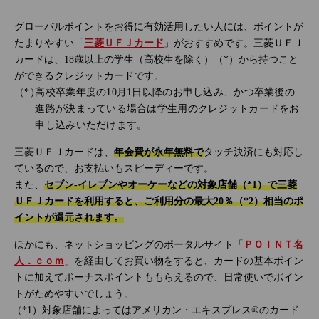
グローバルポイントをお得に有効活用したい人には、ポイントが
たまりやすい「
三菱ＵＦＪカード
」がおすすめです。三菱ＵＦＪ
カードは、18歳以上の学生（高校生を除く）（*）から持つこと
ができるクレジットカードです。
高校卒業年度の10月1日以降のお申し込み、かつ卒業後の
進路が決まっている場合は学生用のクレジットカードをお
申し込みいただけます。
三菱ＵＦＪカードは、
年会費が永年無料で
タッチ決済にも対応し
ているので、お支払いもスピーディーです。
また、
セブン‐イレブンやオーケーなどの対象店舗（*1）で三菱
ＵＦＪカードを利用すると、ご利用分の最大20％（*2）相当のポ
イントが還元されます。
ほかにも、ネットショッピングのポータルサイト「
ＰＯＩＮＴ名
人．ｃｏｍ
」を経由してお買い物をすると、カードの基本ポイン
トに加えてボーナスポイントももらえるので、日常使いでポイン
トがためやすいでしょう。
対象店舗によってはアメリカン・エキスプレス®のカード