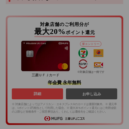
対象店舗のご利用分が
最大20%
ポイント還元
要エントリー
※対象店舗は一例です
三菱ＵＦＪカード
年会費 永年無料
詳細
お申し込み
※ 対象店舗によってはアメリカン・エキスプレス®のカードは優遇対象外。※ 還元率
は、1ポイント5円相当として利用した場合。※ 最大20％ポイント還元にはご利用金額
の上限など各種条件・ご留意事項あり。くわしくは遷移先をご確認ください。