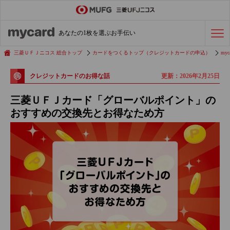
ステータスカード
の活用術
あなたの1枚を選ぶお手伝い
会社経費の支払い
効率化術
三菱ＵＦＪニコス 総合トップ
カードをつくるトップ（クレジットカードの申込）
myc
更新：2026年2月25日
クレジットカードのお得な話
クレジットカードを探す
三菱ＵＦＪカード「グローバルポイント」の
おすすめの交換先とお得なため方