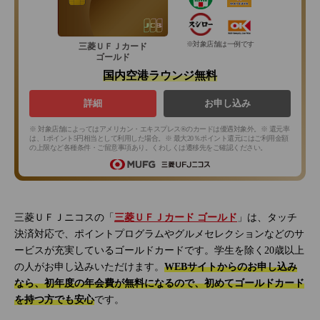
※対象店舗は一例です
三菱ＵＦＪカード
ゴールド
国内空港ラウンジ無料
詳細
お申し込み
※ 対象店舗によってはアメリカン・エキスプレス®のカードは優遇対象外。※ 還元率
は、1ポイント5円相当として利用した場合。※ 最大20％ポイント還元にはご利用金額
の上限など各種条件・ご留意事項あり。くわしくは遷移先をご確認ください。
三菱ＵＦＪニコスの「
三菱ＵＦＪカード ゴールド
」は、タッチ
決済対応で、ポイントプログラムやグルメセレクションなどのサ
ービスが充実しているゴールドカードです。学生を除く20歳以上
の人がお申し込みいただけます。
WEBサイトからのお申し込み
なら、初年度の年会費が無料になるので、初めてゴールドカード
を持つ方でも安心
です。