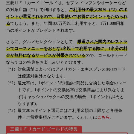
三菱ＵＦＪカード ゴールドは、セブン‐イレブンやオーケーなど
の対象店舗（*1）で利用すると、
ご利用分の最大20％（*2）のポ
イントが還元されるので、日常使いでお得にポイントをためられ
る
でしょう。また、年間100万円以上利用すると、1万1,000円相
当のポイントがプレゼントされます。
さらに、グルメセレクションとして、
厳選された国内のレストラ
ンでコースメニューをおとな2名以上で利用する際に、1名分の料
金が無料になるサービスが付帯されている
ので、ゴールドカード
ならではの特典をお楽しみいただけます。
対象店舗によってはアメリカン・エキスプレス®のカード
は優遇対象外となります。
還元率は、1ポイント5円相当の商品に交換した場合のレー
トです。1ポイントの交換比率は交換商品により異なりま
す(キャッシュバックへの交換の場合、1ポイントは4円と
なります)。
最大20％ポイント還元にはご利用金額の上限など各種条
件・ご留意事項がございます。くわしくは
こちら
。
三菱ＵＦＪカード ゴールドの特長