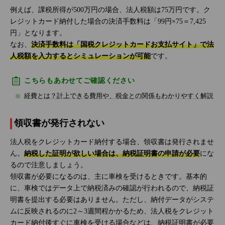
例えば、課税所得が500万円の場合、法人税額は75万円です。ク
レジットカード納付した場合の決済手数料は「99円×75＝7,425
円」となります。
なお、
決済手数料は「国税クレジットカードお支払サイト」で法
人税額を入力するとシミュレーションが可能
です。
こちらもあわせてご確認ください
経費とは？計上できる費用や、税金との関係もわかりやすく解説
領収書が発行されない
法人税をクレジットカード納付する場合、領収書は発行されませ
ん。
納税した証明が欲しい場合は、納税証明書の申請が必要
にな
るので注意しましょう。
領収書が必要になるのは、主に車検を受けるときです。基本的
に、車検ではデータ上で納税済みの確認が行われるので、納税証
明書を提出する必要はありません。ただし、納付データがシステ
ムに反映されるのに2～3週間程かかるため、法人税をクレジット
カード納付後すぐに車検を受ける場合などは、納税証明書が必要