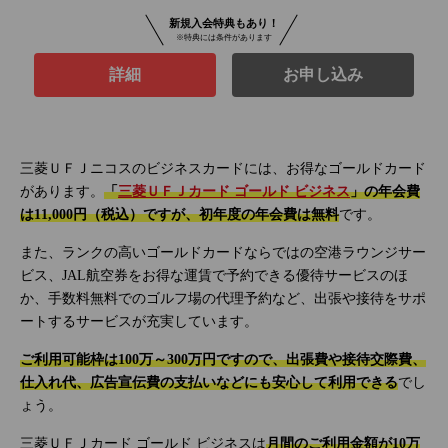
新規入会特典もあり！
※特典には条件があります
詳細
お申し込み
三菱ＵＦＪニコスのビジネスカードには、お得なゴールドカード
があります。
「
三菱ＵＦＪカード ゴールド ビジネス
」の年会費
は11,000円（税込）ですが、初年度の年会費は無料
です。
また、ランクの高いゴールドカードならではの空港ラウンジサー
ビス、JAL航空券をお得な運賃で予約できる優待サービスのほ
か、手数料無料でのゴルフ場の代理予約など、出張や接待をサポ
ートするサービスが充実しています。
ご利用可能枠は100万～300万円ですので、出張費や接待交際費、
仕入れ代、広告宣伝費の支払いなどにも安心して利用できる
でし
ょう。
三菱ＵＦＪカード ゴールド ビジネスは
月間のご利用金額が10万