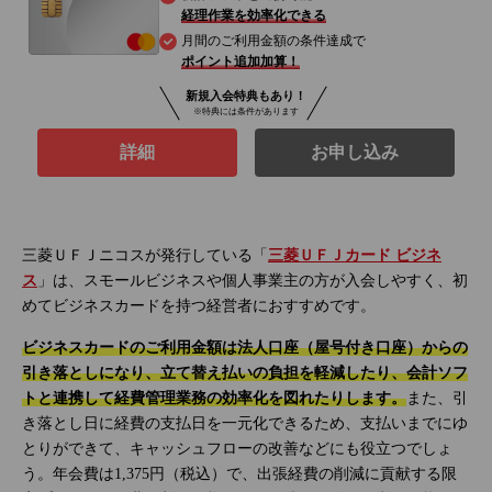
経理作業を効率化できる
月間のご利用金額の条件達成で
ポイント追加加算！
新規入会特典もあり！
※特典には条件があります
詳細
お申し込み
三菱ＵＦＪニコスが発行している「
三菱ＵＦＪカード ビジネ
ス
」は、スモールビジネスや個人事業主の方が入会しやすく、初
めてビジネスカードを持つ経営者におすすめです。
ビジネスカードのご利用金額は法人口座（屋号付き口座）からの
引き落としになり、立て替え払いの負担を軽減したり、会計ソフ
トと連携して経費管理業務の効率化を図れたりします。
また、引
き落とし日に経費の支払日を一元化できるため、支払いまでにゆ
とりができて、キャッシュフローの改善などにも役立つでしょ
う。年会費は1,375円（税込）で、出張経費の削減に貢献する限