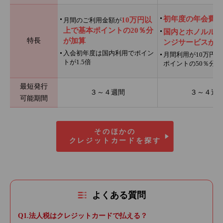
初年度の年会費無
10万円以
月間のご利用金額が
上で基本ポイントの20％分
国内とホノルルの
特長
が加算
ンジサービスが利
入会初年度は国内利用でポイン
月間利用が10万円
トが1.5倍
ポイントの50％分を
最短発行
３～４週間
３～４週
可能期間
そのほかの
クレジットカードを探す
よくある質問
法人税はクレジットカードで払える？