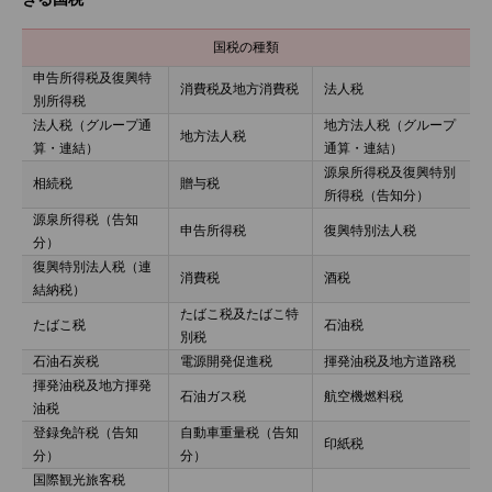
国税の種類
申告所得税及復興特
消費税及地⽅消費税
法⼈税
別所得税
法⼈税（グループ通
地⽅法⼈税（グループ
地⽅法⼈税
算・連結）
通算・連結）
源泉所得税及復興特別
相続税
贈与税
所得税（告知分）
源泉所得税（告知
申告所得税
復興特別法⼈税
分）
復興特別法⼈税（連
消費税
酒税
結納税）
たばこ税及たばこ特
たばこ税
⽯油税
別税
⽯油⽯炭税
電源開発促進税
揮発油税及地⽅道路税
揮発油税及地⽅揮発
⽯油ガス税
航空機燃料税
油税
登録免許税（告知
⾃動⾞重量税（告知
印紙税
分）
分）
国際観光旅客税