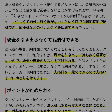
法人税をクレジットカード納付するメリットには、金融機関やコ
ンビニなどに足を運ぶ必要がないことが挙げられます。24時間
365日好きなタイミングでWEBサイトから納付手続きができるた
め、
「忙しくて納付に行く暇がない」という時でも隙間時間で納
税でき、延滞税などのペナルティを回避できる
でしょう。
現金を引き出さなくても納付できる
法人税の場合、納付額が大きくなることも珍しくありません。ク
レジットカードで納付すれば、
現金を引き出して持ち歩く必要が
ないので、紛失や盗難のリスクを下げられる
ことはメリットとい
えます。また、手元に現金がなくても納付できるだけでなく、ク
レジットカード納付であれば、
支払日を一元化できるので支払い
までにゆとりを持てます。
ポイントがためられる
クレジットカード納付のメリットは、ご利用金額に応じたポイン
トがためられることです。
法人税はある程度大きな金額になるた
め、付与されるポイントも大きくなります。
たまったポイント