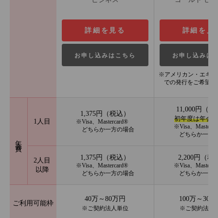
詳細を見る
詳細を見
お申し込みはこちら
お申し込みは
※アメリカン・エキス
での発行をご希望の
11,000円（
1,375円（税込）
初年度は年会
1人目
※Visa、Mastercard®
※Visa、Masterca
どちらか一方の場合
どちらか一方
年会費
1,375円（税込）
2,200円（税
2人目
※Visa、Mastercard®
※Visa、Masterca
以降
どちらか一方の場合
どちらか一方
40万～80万円
100万～300
ご利用可能枠
※ご契約法人単位
※ご契約法人