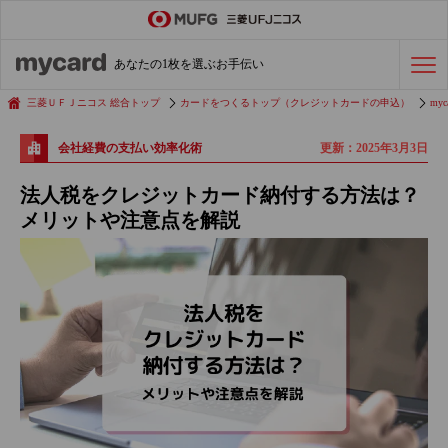
ステータスカード
の活用術
あなたの1枚を選ぶお手伝い
会社経費の支払い
効率化術
三菱ＵＦＪニコス 総合トップ
カードをつくるトップ（クレジットカードの申込）
myc
更新：2025年3月3日
会社経費の支払い効率化術
クレジットカードを探す
法人税をクレジットカード納付する方法は？
メリットや注意点を解説