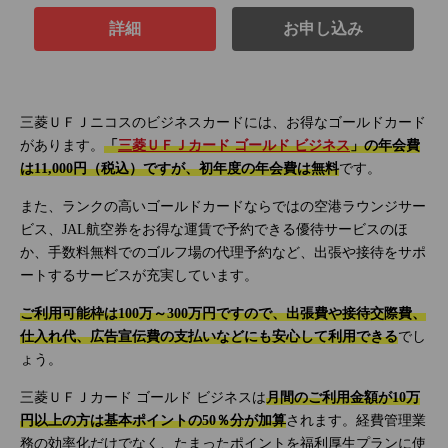
詳細
お申し込み
三菱ＵＦＪニコスのビジネスカードには、お得なゴールドカード
があります。
「
三菱ＵＦＪカード ゴールド ビジネス
」の年会費
は11,000円（税込）ですが、初年度の年会費は無料
です。
また、ランクの高いゴールドカードならではの空港ラウンジサー
ビス、JAL航空券をお得な運賃で予約できる優待サービスのほ
か、手数料無料でのゴルフ場の代理予約など、出張や接待をサポ
ートするサービスが充実しています。
ご利用可能枠は100万～300万円ですので、出張費や接待交際費、
仕入れ代、広告宣伝費の支払いなどにも安心して利用できる
でし
ょう。
三菱ＵＦＪカード ゴールド ビジネスは
月間のご利用金額が10万
円以上の方は基本ポイントの50％分が加算
されます。経費管理業
務の効率化だけでなく、たまったポイントを福利厚生プランに使