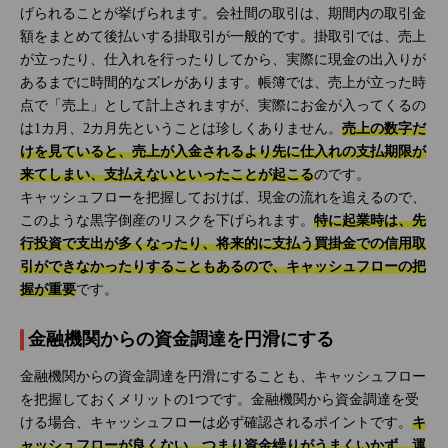
げられることが挙げられます。会社間の取引は、期間内の取引金
額をまとめて後払いする掛取引が一般的です。掛取引では、売上
が立ったり、仕入れを行ったりしてから、実際に現金の出入りが
あるまでに時間的なズレがあります。帳簿では、売上が立った時
点で「売上」として計上されますが、実際にお金が入ってくるの
は1カ月、2カ月先ということは珍しくありません。
売上の数字だ
けを見ていると、売上が入金されるより先に仕入れの支払期限が
来てしまい、支払えないといったことが起こる
のです。
キャッシュフローを把握しておけば、現金の流れを追えるので、
このような黒字倒産のリスクを下げられます。
特に起業時は、先
行投資で支出が多くなったり、将来的に支払う買掛金での信用取
引ができなかったりすることもあるので、キャッシュフローの把
握が重要
です。
金融機関からの資金調達を円滑にする
金融機関からの資金調達を円滑にすることも、キャッシュフロー
を把握しておくメリットの1つです。金融機関から資金調達を受
ける場合、キャッシュフローは必ず確認されるポイントです。
キ
ャッシュフローが良くない、つまり資金繰りがうまくいかず、運