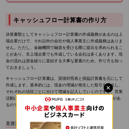
キャッシュフロー計算書の作り方
決算書類としてキャッシュフロー計算書の作成義務があるのは上
場企業だけで、それ以外の会社や個人事業主に作成義務はありま
せん。ただし、金融機関で融資を受ける際に提出を求められるこ
とがあり、非上場企業でも作成している会社は多くあります。現
金の流れは資金繰りに直結する大事な要素のため、作り方も知っ
ておきましょう。
キャッシュフロー計算書は、貸借対照表と損益計算書を元にして
作成します。基本的には、現金の増減が発生した取引を抽出し、
それぞれの項目ごとに分けて増減を記入していくのですが、営業
活動によるキャッシュフローのみ、以下の2種類の算出方法があ
るので、いずれかの方法を選びます。
直接法