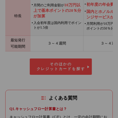
初年度の年会費無
10万円以
月間のご利用金額が
上で基本ポイントの20％分
国内とホノルルの
特長
が加算
ンジサービスが利
入会初年度は国内利用でポイン
月間利用が10万円
トが1.5倍
ポイントの50％分を
最短発行
３～４週間
３～４週
可能期間
そのほかの
クレジットカードを探す
よくある質問
キャッシュフロー計算書とは？
キャッシュフロー計算書（C/F）とは、一定の会計期間にお