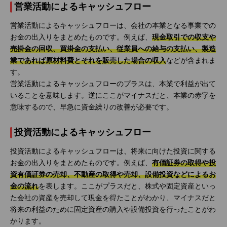
営業活動によるキャッシュフロー
営業活動によるキャッシュフローは、会社の本業となる事業での
お金の出入りをまとめたものです。例えば、
現金取引での収支や
売掛金の回収、買掛金の支払い、従業員への給与の支払い、製造
業であれば原材料費とそれを販売した場合の収入
などが含まれま
す。
営業活動によるキャッシュフローのプラスは、本業で利益が出て
いることを意味します。逆にここがマイナスだと、本業の赤字を
意味するので、早急に資金繰りの改善が必要です。
投資活動によるキャッシュフロー
投資活動によるキャッシュフローは、将来に向けた投資に関する
お金の出入りをまとめたものです。例えば、
有価証券の取得や投
資有価証券の売却、不動産の取得や売却、設備投資などによるお
金の流れ
を表します。ここがプラスだと、株式や固定資産といっ
た会社の資産を売却して現金を得たことがわかり、マイナスだと
将来の利益のために固定資産の購入や設備投資を行ったことがわ
かります。