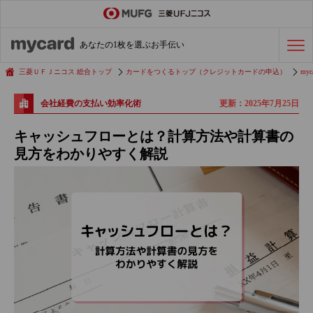
ステータスカード
の活用術
あなたの1枚を選ぶお手伝い
会社経費の支払い
効率化術
三菱ＵＦＪニコス 総合トップ
カードをつくるトップ（クレジットカードの申込）
myc
更新：2025年7月25日
会社経費の支払い効率化術
クレジットカードを探す
キャッシュフローとは？計算方法や計算書の
見方をわかりやすく解説