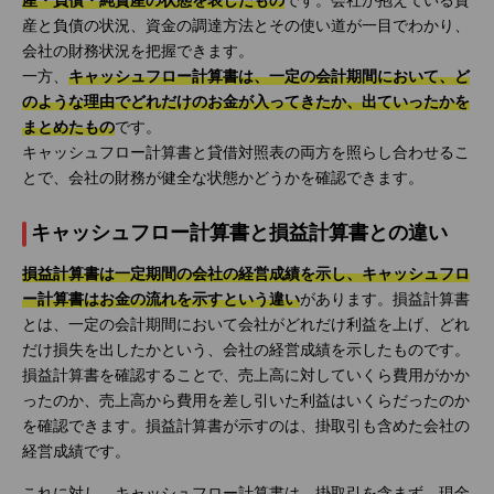
産・負債・純資産の状態を表したもの
です。会社が抱えている資
産と負債の状況、資金の調達方法とその使い道が一目でわかり、
会社の財務状況を把握できます。
一方、
キャッシュフロー計算書は、一定の会計期間において、ど
のような理由でどれだけのお金が入ってきたか、出ていったかを
まとめたもの
です。
キャッシュフロー計算書と貸借対照表の両方を照らし合わせるこ
とで、会社の財務が健全な状態かどうかを確認できます。
キャッシュフロー計算書と損益計算書との違い
損益計算書は一定期間の会社の経営成績を示し、キャッシュフロ
ー計算書はお金の流れを示すという違い
があります。損益計算書
とは、一定の会計期間において会社がどれだけ利益を上げ、どれ
だけ損失を出したかという、会社の経営成績を示したものです。
損益計算書を確認することで、売上高に対していくら費用がかか
ったのか、売上高から費用を差し引いた利益はいくらだったのか
を確認できます。損益計算書が示すのは、掛取引も含めた会社の
経営成績です。
これに対し、キャッシュフロー計算書は、掛取引を含まず、現金