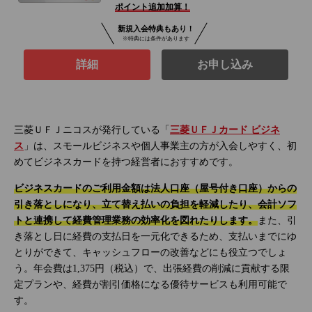
ポイント追加加算！
新規入会特典もあり！
※特典には条件があります
詳細
お申し込み
三菱ＵＦＪニコスが発行している「
三菱ＵＦＪカード ビジネ
ス
」は、スモールビジネスや個人事業主の方が入会しやすく、初
めてビジネスカードを持つ経営者におすすめです。
ビジネスカードのご利用金額は法人口座（屋号付き口座）からの
引き落としになり、立て替え払いの負担を軽減したり、会計ソフ
トと連携して経費管理業務の効率化を図れたりします。
また、引
き落とし日に経費の支払日を一元化できるため、支払いまでにゆ
とりができて、キャッシュフローの改善などにも役立つでしょ
う。年会費は1,375円（税込）で、出張経費の削減に貢献する限
定プランや、経費が割引価格になる優待サービスも利用可能で
す。