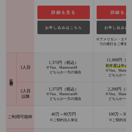
詳細を見る
詳細を見
お申し込みはこちら
お申し込みは
※アメリカン・エキス
での発行をご希望の
11,000円（
1,375円（税込）
初年度は年会
1人目
※Visa、Mastercard®
※Visa、Masterca
どちらか一方の場合
どちらか一方
年会費
1,375円（税込）
2,200円（税
2人目
※Visa、Mastercard®
※Visa、Masterca
以降
どちらか一方の場合
どちらか一方
40万～80万円
100万～300
ご利用可能枠
※ご契約法人単位
※ご契約法人