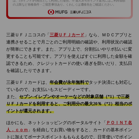
は、1ポイント5円相当として利用した場合。※ 最大20％ポイント還元にはご利用金額
の上限など各種条件・ご留意事項あり。くわしくは遷移先をご確認ください。
三菱ＵＦＪニコスの「
三菱ＵＦＪカード
」なら、ＭＤＣアプリと
連携させることで月ごとのご利用明細の確認や、利用状況の確認
が簡単にできます。また、アプリ上で、分割払いやリボ払いに変
更することも可能です。アプリを使えばすぐに利用した金額を確
認できるため、クレジットカードの使い過ぎを防いだり、支払日
を確認したりできます。
三菱ＵＦＪカードは、
年会費が永年無料で
タッチ決済にも対応し
ているので、お支払いもスピーディーです。
また、
セブン‐イレブンやオーケーなどの対象店舗（*1）で三菱
ＵＦＪカードを利用すると、ご利用分の最大20％（*2）相当のポ
イントが還元されます。
ほかにも、ネットショッピングのポータルサイト「
ＰＯＩＮＴ名
人．ｃｏｍ
」を経由してお買い物をすると、カードの基本ポイン
トに加えてボーナスポイントももらえるので、日常使いでポイン