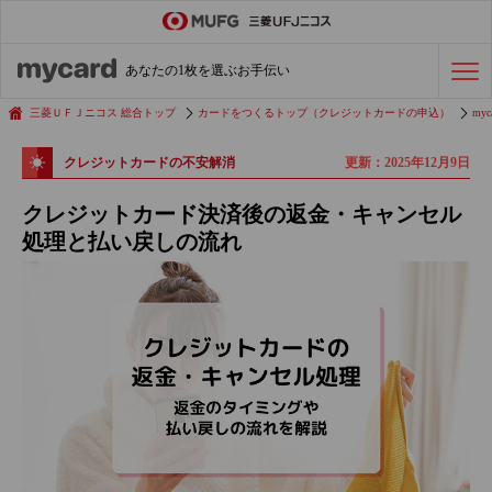
ステータスカード
の活用術
あなたの1枚を選ぶお手伝い
会社経費の支払い
効率化術
三菱ＵＦＪニコス 総合トップ
カードをつくるトップ（クレジットカードの申込）
myc
更新：2025年12月9日
クレジットカードの不安解消
クレジットカードを探す
クレジットカード決済後の返金・キャンセル
処理と払い戻しの流れ