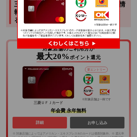
三菱ＵＦＪカードなら、引き落とし情
報を事前にWEBサービスで確認でき
る
対象店舗のご利用分が
最大20%
ポイント還元
要エントリー
※対象店舗は一例です
三菱ＵＦＪカード
年会費 永年無料
詳細
お申し込み
※ 対象店舗によってはアメリカン・エキスプレス®のカードは優遇対象外。※ 還元率