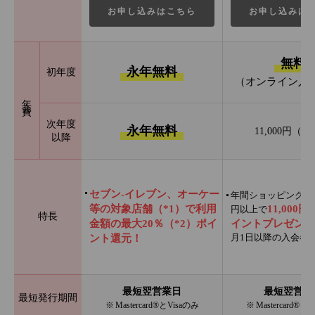
お申し込みはこちら
お申し込みは
無料
永年無料
初年度
（オンライン入
年会費
次年度
永年無料
11,000円（
以降
セブン‐イレブン、オーケー
年間ショッピング利用
等の対象店舗（*1）で利用
11,000
円以上で
特長
金額の最大20％（*2）ポイ
イントプレゼント
月1日以降の入会者
ント還元！
最短翌営業日
最短翌営業
最短発行期間
※ Mastercard®とVisaのみ
※ Mastercard®と