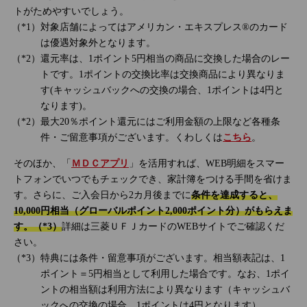
トがためやすいでしょう。
対象店舗によってはアメリカン・エキスプレス®のカード
は優遇対象外となります。
還元率は、1ポイント5円相当の商品に交換した場合のレー
トです。1ポイントの交換比率は交換商品により異なりま
す(キャッシュバックへの交換の場合、1ポイントは4円と
なります)。
最大20％ポイント還元にはご利用金額の上限など各種条
件・ご留意事項がございます。くわしくは
こちら
。
そのほか、「
ＭＤＣアプリ
」を活用すれば、WEB明細をスマー
トフォンでいつでもチェックでき、家計簿をつける手間を省けま
す。さらに、ご入会日から2カ月後までに
条件を達成すると、
10,000円相当（グローバルポイント2,000ポイント分）がもらえま
す。（*3）
詳細は三菱ＵＦＪカードのWEBサイトでご確認くだ
さい。
特典には条件・留意事項がございます。相当額表記は、1
ポイント＝5円相当として利用した場合です。なお、1ポイ
ントの相当額は利用方法により異なります（キャッシュバ
ックへの交換の場合、1ポイントは4円となります）。