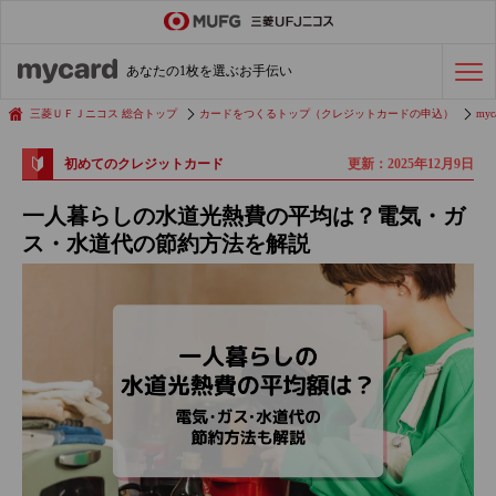
ステータスカード
の活用術
あなたの1枚を選ぶお手伝い
会社経費の支払い
効率化術
三菱ＵＦＪニコス 総合トップ
カードをつくるトップ（クレジットカードの申込）
myc
更新：2025年12月9日
初めてのクレジットカード
クレジットカードを探す
一人暮らしの水道光熱費の平均は？電気・ガ
ス・水道代の節約方法を解説