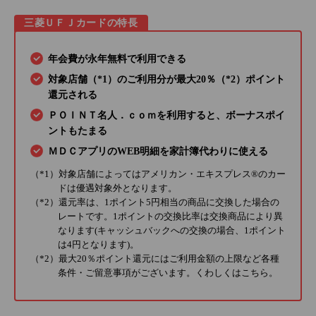
三菱ＵＦＪカードの特長
年会費が永年無料で利用できる
対象店舗（*1）のご利用分が最大20％（*2）ポイント
還元される
ＰＯＩＮＴ名人．ｃｏｍを利用すると、ボーナスポイ
ントもたまる
ＭＤＣアプリのWEB明細を家計簿代わりに使える
（*1）対象店舗によってはアメリカン・エキスプレス®のカー
ドは優遇対象外となります。
（*2）還元率は、1ポイント5円相当の商品に交換した場合の
レートです。1ポイントの交換比率は交換商品により異
なります(キャッシュバックへの交換の場合、1ポイント
は4円となります)。
（*2）最大20％ポイント還元にはご利用金額の上限など各種
条件・ご留意事項がございます。くわしくは
こちら
。