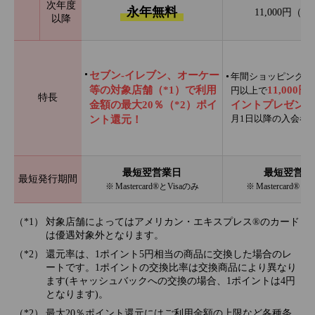
次年度
永年無料
11,000円（
以降
セブン‐イレブン、オーケー
年間ショッピング利用
等の対象店舗（*1）で利用
11,000
円以上で
特長
金額の最大20％（*2）ポイ
イントプレゼント
月1日以降の入会者
ント還元！
最短翌営業日
最短翌営業
最短発行期間
※ Mastercard®とVisaのみ
※ Mastercard®と
対象店舗によってはアメリカン・エキスプレス®のカード
は優遇対象外となります。
還元率は、1ポイント5円相当の商品に交換した場合のレ
ートです。1ポイントの交換比率は交換商品により異なり
ます(キャッシュバックへの交換の場合、1ポイントは4円
となります)。
最大20％ポイント還元にはご利用金額の上限など各種条