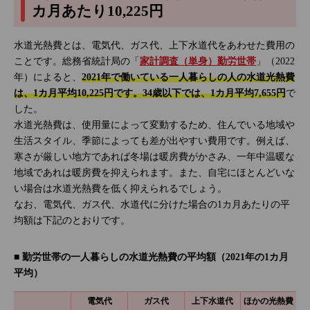
カ月あたり10,225円
水道光熱費とは、電気代、ガス代、上下水道代をあわせた費用の
ことです。総務省統計局の「
家計調査（単身）勤労世帯
」（2022
年）によると、
2021年で働いている一人暮らしの人の水道光熱費
は、1カ月平均10,225円です。34歳以下では、1カ月平均7,655円
で
した。
水道光熱費は、使用量によって変動するため、住んでいる地域や
生活スタイル、季節によっても差が出やすい費用です。例えば、
寒さが厳しい地方であれば冬場は暖房費がかさみ、一年中温暖な
地域であれは暖房費を抑えられます。また、自宅にほとんどいな
い場合は水道光熱費を低く抑えられるでしょう。
なお、電気代、ガス代、水道代に分けた場合の1カ月あたりの平
均額は下記のとおりです。
■ 勤労世帯の一人暮らしの水道光熱費の平均額（2021年の1カ月
平均）
電気代
ガス代
上下水道代
ほかの
光熱費