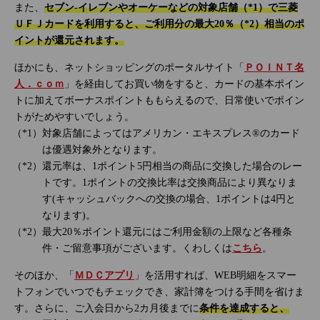
また、
セブン‐イレブンやオーケーなどの対象店舗（*1）で三菱
ＵＦＪカードを利用すると、ご利用分の最大20％（*2）相当のポ
イントが還元されます。
ほかにも、ネットショッピングのポータルサイト「
ＰＯＩＮＴ名
人．ｃｏｍ
」を経由してお買い物をすると、カードの基本ポイン
トに加えてボーナスポイントももらえるので、日常使いでポイン
トがためやすいでしょう。
対象店舗によってはアメリカン・エキスプレス®のカード
は優遇対象外となります。
還元率は、1ポイント5円相当の商品に交換した場合のレー
トです。1ポイントの交換比率は交換商品により異なりま
す(キャッシュバックへの交換の場合、1ポイントは4円と
なります)。
最大20％ポイント還元にはご利用金額の上限など各種条
件・ご留意事項がございます。くわしくは
こちら
。
そのほか、「
ＭＤＣアプリ
」を活用すれば、WEB明細をスマー
トフォンでいつでもチェックでき、家計簿をつける手間を省けま
す。さらに、ご入会日から2カ月後までに
条件を達成すると、