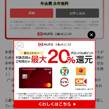
年会費 永年無料
詳細
お申し込み
※ 対象店舗によってはアメリカン・エキスプレス®のカードは優遇対象外。※ 還元率
は、1ポイント5円相当として利用した場合。※ 最大20％ポイント還元にはご利用金額
の上限など各種条件・ご留意事項あり。くわしくは遷移先をご確認ください。
水道光熱費をクレジットカード払いにすると定期的にポイントが
ためられます。これからクレジットカードを作るなら、年会費が
永年無料で、ポイントがたまりやすい「
三菱ＵＦＪカード
」がお
すすめです。三菱ＵＦＪカードは、18歳以上の学生（高校生を除
く）（*）から持つことができるクレジットカードです。
高校卒業年度の10月1日以降のお申し込み、かつ卒業後の
進路が決まっている場合は学生用のクレジットカードをお
申し込みいただけます。
三菱ＵＦＪカードは、
年会費が永年無料で
タッチ決済にも対応し
ているので、お支払いもスピーディーです。