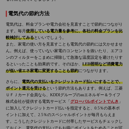
電気代の節約方法
電気代は、料金プランや電力会社を見直すことで節約につながり
ます。毎月
使用している電力量を参考に、各社の料金プランを比
較検討してみる
といいでしょう。
また、家電の使い方を見直すことも電気代の節約には欠かせませ
ん。例えば、使っていない家電のコンセントを抜いたり、エアコ
ンのフィルターをこまめに掃除して急激な温度設定を避けたりす
るといったことも効果的です。そのほか、
LED照明など消費電力
が低い省エネ家電に変更することも節約
につながります。
さらに、
電気代の支払いをクレジットカード払いにすることで、
ポイント還元を受ける
という節約方法もあります。例えば、三菱
ＵＦＪカード会員なら、KDDIグループのauエネルギー＆ライフ
株式会社が提供する電気サービス「
グローバルポイントでんき
」
に加入してクレジットカード払いを指定すると、0.5％の基本ポ
イントに加えて、2.5％のスペシャルポイントが毎月もらえま
す。こうしたクレジットカードに付帯したサービスもチェックし
ておくと、電気代の支払いでもお得にポイントをためることが可