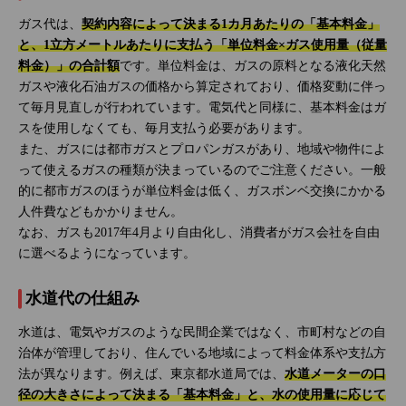
ガス代は、
契約内容によって決まる1カ月あたりの「基本料金」
と、1立方メートルあたりに支払う「単位料金×ガス使用量（従量
料金）」の合計額
です。単位料金は、ガスの原料となる液化天然
ガスや液化石油ガスの価格から算定されており、価格変動に伴っ
て毎月見直しが行われています。電気代と同様に、基本料金はガ
スを使用しなくても、毎月支払う必要があります。
また、ガスには都市ガスとプロパンガスがあり、地域や物件によ
って使えるガスの種類が決まっているのでご注意ください。一般
的に都市ガスのほうが単位料金は低く、ガスボンベ交換にかかる
人件費などもかかりません。
なお、ガスも2017年4月より自由化し、消費者がガス会社を自由
に選べるようになっています。
水道代の仕組み
水道は、電気やガスのような民間企業ではなく、市町村などの自
治体が管理しており、住んでいる地域によって料金体系や支払方
法が異なります。例えば、東京都水道局では、
水道メーターの口
径の大きさによって決まる「基本料金」と、水の使用量に応じて