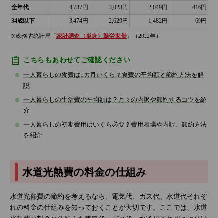
全年代
4,737円
3,023円
2,049円
416円
34歳以下
3,474円
2,629円
1,482円
69円
※総務省統計局「
家計調査（単身）勤労世帯
」（2022年）
こちらもあわせてご確認ください
一人暮らしの食費は1カ月いくら？食費の平均額と節約方法を解
説
一人暮らしの生活費の平均額は？月々の内訳や節約するコツを紹
介
一人暮らしの初期費用はいくら必要？費用相場や内訳、節約方法
を紹介
水道光熱費の料金の仕組み
水道光熱費の節約を考えるなら、電気代、ガス代、水道代それぞ
れの料金の仕組みを知っておくことが大切です。ここでは、水道