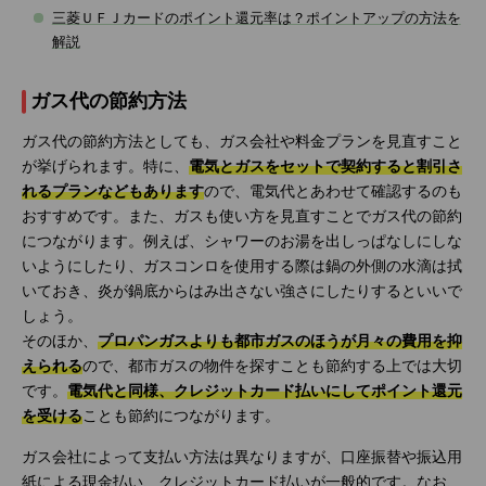
三菱ＵＦＪカードのポイント還元率は？ポイントアップの方法を
解説
ガス代の節約方法
ガス代の節約方法としても、ガス会社や料金プランを見直すこと
が挙げられます。特に、
電気とガスをセットで契約すると割引さ
れるプランなどもあります
ので、電気代とあわせて確認するのも
おすすめです。また、ガスも使い方を見直すことでガス代の節約
につながります。例えば、シャワーのお湯を出しっぱなしにしな
いようにしたり、ガスコンロを使用する際は鍋の外側の水滴は拭
いておき、炎が鍋底からはみ出さない強さにしたりするといいで
しょう。
そのほか、
プロパンガスよりも都市ガスのほうが月々の費用を抑
えられる
ので、都市ガスの物件を探すことも節約する上では大切
です。
電気代と同様、クレジットカード払いにしてポイント還元
を受ける
ことも節約につながります。
ガス会社によって支払い方法は異なりますが、口座振替や振込用
紙による現金払い、クレジットカード払いが一般的です。なお、