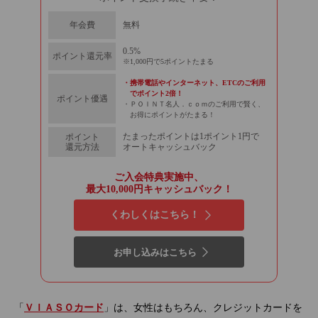
無料
年会費
0.5%
ポイント還元率
1,000円で5ポイントたまる
携帯電話やインターネット、ETCのご利用
でポイント2倍！
ポイント優遇
ＰＯＩＮＴ名人．ｃｏｍのご利用で賢く、
お得にポイントがたまる！
たまったポイントは1ポイント1円で
ポイント
還元方法
オート
キャッシュ
バック
ご入会特典実施中、
最大10,000円キャッシュバック！
くわしくはこちら！
お申し込みはこちら
「
ＶＩＡＳＯカード
」は、女性はもちろん、クレジットカードを