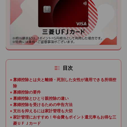
目次
寡婦控除とは夫と離婚・死別した女性が適用できる所得控
除
寡婦控除の要件
寡婦控除とひとり親控除の違い
寡婦控除を受けるための申告方法
支出を抑えるには家計管理も大切
家計管理におすすめ！年会費もポイント還元率もお得な三
菱ＵＦＪカード