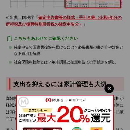
※出典：国税庁「
確定申告書等の様式・手引き等（令和6年分の
所得税及び復興特別所得税の確定申告分）
」
こちらもあわせてご確認ください
確定申告で医療費控除を受けるには？必要書類の書き方や対象と
なる費用を解説
社会保険料控除とは？年末調整と確定申告での手続きを解説
支出を抑えるには家計管理も大切
寡婦控除などの所得控除を適用すると、所得税や住民税の負担が
軽減され、家計の支出を少なくすることができます。所得控除に
は寡婦控除のほかにもさまざまな控除制度があるので、要件に該
当する場合は忘れずに申告するようにしてください。
また、支出を抑えるには、所得控除を適用するだけでなく、日々