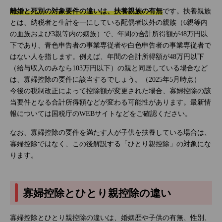
離婚と死別の対象要件の違いは、扶養親族の有無
です。扶養親族
とは、納税者と生計を一にしている配偶者以外の親族（6親等内
の血族および3親等内の姻族）で、年間の合計所得額が48万円以
下であり、青色申告者の事業専従者や白色申告者の事業専従者で
はない人を指します。例えば、年間の合計所得額が48万円以下
（給与収入のみなら103万円以下）の親と同居している場合など
は、寡婦控除の要件に該当するでしょう。（2025年5月時点）
今後の税制改正によって控除額が変更された場合、寡婦控除の該
当要件となる合計所得額などが変わる可能性があります。最新情
報については国税庁のWEBサイトなどをご確認ください。
なお、寡婦控除の要件を満たす人が子供を扶養している場合は、
寡婦控除ではなく、この後解説する「ひとり親控除」の対象にな
ります。
寡婦控除とひとり親控除の違い
寡婦控除とひとり親控除の違いは、婚姻歴や子供の有無、性別、