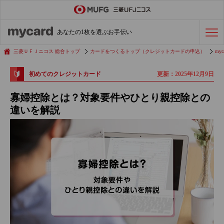
ステータスカード
の活用術
あなたの1枚を選ぶお手伝い
会社経費の支払い
効率化術
三菱ＵＦＪニコス 総合トップ
カードをつくるトップ（クレジットカードの申込）
myc
更新：2025年12月9日
初めてのクレジットカード
クレジットカードを探す
寡婦控除とは？対象要件やひとり親控除との
違いを解説