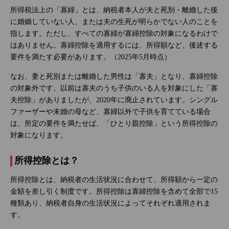
所得税法上の「寡婦」とは、納税者本人が夫と死別・離婚した後
に婚姻していない人、または夫の生死が明らかでない人のことを
指します。ただし、すべての寡婦が寡婦控除の対象になるわけで
はありません。寡婦控除を適用するには、所得額など、後述する
要件を満たす必要があります。（2025年5月時点）
なお、妻と死別または離婚した男性は「寡夫」となり、寡婦控除
の対象外です。以前は寡夫のうち子供のいる人を対象にした「寡
夫控除」がありましたが、2020年に廃止されています。シングル
ファーザーや未婚の母など、寡婦以外で子供を育てている場合
は、所定の要件を満たせば、「ひとり親控除」という所得控除の
対象になります。
所得控除とは？
所得控除とは、納税者の生活状況に合わせて、所得額から一定の
金額を差し引く制度です。所得控除は寡婦控除を含めて全部で15
種類あり、納税者自身の生活状況によってそれぞれ適用されま
す。