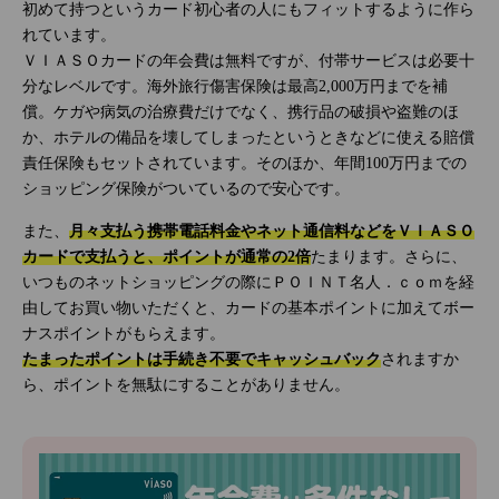
初めて持つというカード初心者の人にもフィットするように作ら
れています。
ＶＩＡＳＯカードの年会費は無料ですが、付帯サービスは必要十
分なレベルです。海外旅行傷害保険は最高2,000万円までを補
償。ケガや病気の治療費だけでなく、携行品の破損や盗難のほ
か、ホテルの備品を壊してしまったというときなどに使える賠償
責任保険もセットされています。そのほか、年間100万円までの
ショッピング保険がついているので安心です。
また、
月々支払う携帯電話料金やネット通信料などをＶＩＡＳＯ
カードで支払うと、ポイントが通常の2倍
たまります。さらに、
いつものネットショッピングの際にＰＯＩＮＴ名人．ｃｏｍを経
由してお買い物いただくと、カードの基本ポイントに加えてボー
ナスポイントがもらえます。
たまったポイントは手続き不要でキャッシュバック
されますか
ら、ポイントを無駄にすることがありません。