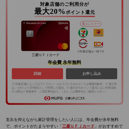
対象店舗のご利用分が
最大20%
ポイント還元
要エントリー
※対象店舗は一例です
三菱ＵＦＪカード
年会費 永年無料
詳細
お申し込み
※ 対象店舗によってはアメリカン・エキスプレス®のカードは優遇対象外。※ 還元率
は、1ポイント5円相当として利用した場合。※ 最大20％ポイント還元にはご利用金額
の上限など各種条件・ご留意事項あり。くわしくは遷移先をご確認ください。
支出を抑えながら家計管理をしたい人には、年会費が永年無料
で、ポイントがたまりやすい「
三菱ＵＦＪカード
」がおすすめで