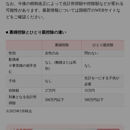
なお、今後の税制改正によって合計所得額や控除額などが変わる
可能性があります。最新情報については国税庁のWEBサイトな
どをご確認ください。
■ 寡婦控除とひとり親控除の違い
寡婦控除
ひとり親控除
性別
女性のみ
問わない
配偶者
なし（離婚または死
※事実婚の相手含
なし
別）
む
生計を一にする子供が
子供
なし
必要
控除額
27万円
35万円
対象となる合計所
500万円以下
500万円以下
得額
※2025年5月時点