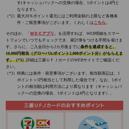
す(キャッシュバックへの交換の場合、1ポイントは4円と
なります)。
最大20％ポイント還元にはご利用金額の上限など各種条
件・ご留意事項がございます。くわしくは
こちら
。
そのほか、「
ＭＤＣアプリ
」を活用すれば、WEB明細をスマー
トフォンでいつでもチェックでき、家計簿をつける手間を省けま
す。さらに、ご入会日から2カ月後までに
条件を達成すると、
10,000円相当（グローバルポイント2,000ポイント分）がもらえま
す。（*3）
詳細は三菱ＵＦＪカードのWEBサイトでご確認くだ
さい。
特典には条件・留意事項がございます。相当額表記は、1
ポイント＝5円相当として利用した場合です。なお、1ポイ
ントの相当額は利用方法により異なります（キャッシュバ
ックへの交換の場合、1ポイントは4円となります）。