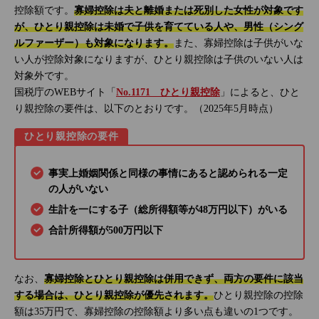
控除額です。
寡婦控除は夫と離婚または死別した女性が対象です
が、ひとり親控除は未婚で子供を育てている人や、男性（シング
ルファーザー）も対象になります。
また、寡婦控除は子供がいな
い人が控除対象になりますが、ひとり親控除は子供のいない人は
対象外です。
国税庁のWEBサイト「
No.1171 ひとり親控除
」によると、ひと
り親控除の要件は、以下のとおりです。（2025年5月時点）
ひとり親控除の要件
事実上婚姻関係と同様の事情にあると認められる一定
の人がいない
生計を一にする子（総所得額等が48万円以下）がいる
合計所得額が500万円以下
なお、
寡婦控除とひとり親控除は併用できず、両方の要件に該当
する場合は、ひとり親控除が優先されます。
ひとり親控除の控除
額は35万円で、寡婦控除の控除額より多い点も違いの1つです。