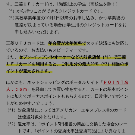
す。三菱ＵＦＪカードは、18歳以上の学生（高校生を除く）
（*）から持つことができるクレジットカードです。
高校卒業年度の10月1日以降のお申し込み、かつ卒業後の
進路が決まっている場合は学生用のクレジットカードをお
申し込みいただけます。
三菱ＵＦＪカードは、
年会費が永年無料で
タッチ決済にも対応し
ているので、お支払いもスピーディーです。
また、
セブン‐イレブンやオーケーなどの対象店舗（*1）で三菱
ＵＦＪカードを利用すると、ご利用分の最大20％（*2）相当のポ
イントが還元されます。
ほかにも、ネットショッピングのポータルサイト「
ＰＯＩＮＴ名
人．ｃｏｍ
」を経由してお買い物をすると、カードの基本ポイン
トに加えてボーナスポイントももらえるので、日常使いでポイン
トがためやすいでしょう。
対象店舗によってはアメリカン・エキスプレス®のカード
は優遇対象外となります。
還元率は、1ポイント5円相当の商品に交換した場合のレー
トです。1ポイントの交換比率は交換商品により異なりま