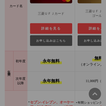
カード名
三菱ＵＦＪカ
三菱ＵＦＪカード
ゴールド
詳細を見る
詳細を見
お申し込みはこちら
お申し込みは
無料
永年無料
初年度
（オンライン入
年会費
次年度
永年無料
11,000円（
以降
セブン‐イレブン、オーケー
年間ショッピング利用