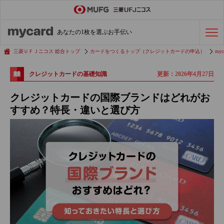
ステータスカード
の活用術
あなたの1枚を選ぶお手伝い
会社経費の支払い
効率化術
三菱ＵＦＪニコス 総合トップ
カードをつくるトップ（クレジットカードの申込）
myc
更新：2026年4月27日
クレジットカードの基礎知識
クレジットカードを探す
クレジットカードの国際ブランドはどれがお
すすめ？特長・違いと選び方