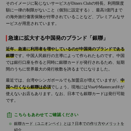
そのイメージに恥じないサービスがDiners Clubの特長。利用限度
額に一律の制限がないこと（個別に設定する）、最高1億円まで
の海外旅行傷害保険が付帯されていることなど、プレミアムなサ
ービスが用意されています。
急速に拡大する中国発のブランド「銀聯」
近年、急速に利用者を増やしているのが中国発のブランドである
銀聯
です。中国人民銀行の主導によって作られたものです。中国
では銀行口座を作ると同時に銀聯カードが発行されるため、短期
間のうちに世界最大の発行枚数を誇るまでになりました。
最近では、台湾やシンガポールでも加盟店が増えていますが、
中
国へ行くなら銀聯は必須
でしょう。現地にはVisaやMastercard®が
使えないお店もあります。なお、日本でも銀聯カードは発行可能
です。
こちらもあわせてご確認ください
銀聯カード（ユニオンペイ）とは？日本での作り方やメリットを
紹介