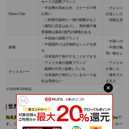
カードの国際ブランド
・年会費が高めな分、ステータス性
・クレジット
Diners Club
が高い
がほしい人
・ご利用可能枠に一律の制限がなく
・高額な支払
（個別に設定はあり）、海外旅行傷
害保険は最高1億円の補償がある
・中国発の国際ブランド
・中国への旅
・中国国内では圧倒的なシェアを誇
銀聯
・中国の観光
る
買い物をよく
・日本国内で発行することができる
・アメリカ発の国際ブランド
・アメリカや
・銀聯やJCBと提携している
が多い人
ディスカバー
・日本国内で発行しているカード会
・海外でクレ
社は現状ない
きる人
※2026年3月時点
世界をカバーするトップブランドの「Visa」
知名度とシェアにおいてトップに位置する国際ブランドがVisa
で
す。1950年代後半に、バンク・オブ・アメリカがクレジットカー