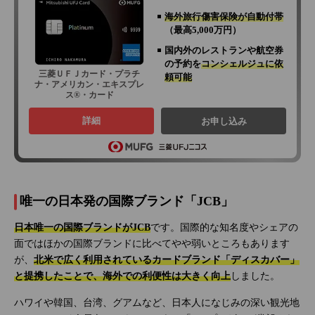
海外旅行傷害保険が自動付帯
（最高5,000万円）
国内外のレストランや航空券
の予約を
コンシェルジュに依
三菱ＵＦＪカード・プラチ
頼可能
ナ・アメリカン・エキスプレ
ス®・カード
詳細
お申し込み
唯一の日本発の国際ブランド「JCB」
日本唯一の国際ブランドがJCB
です。国際的な知名度やシェアの
面ではほかの国際ブランドに比べてやや弱いところもあります
が、
北米で広く利用されているカードブランド「ディスカバー」
と提携したことで、海外での利便性は大きく向上
しました。
ハワイや韓国、台湾、グアムなど、日本人になじみの深い観光地