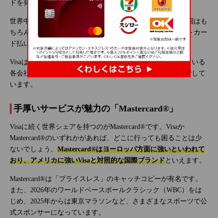
ドを発行したのがVisaの基礎となりました。
世界中に加盟店ネットワークを持っているので、主要先進国はも
ちろん、多くの国で利用できます。日本国内でもクレジットカー
ド払いを扱う店舗のほとんどが対応しています。
Visaは自社でクレジットカードを発行しておらず、提携している
各会社がVisaのライセンスをもとにクレジットカードを発行して
います。
手厚いサービスが魅力の「Mastercard®」
Visaに続く世界シェアを持つのがMastercard®です。Visaか
Mastercard®のいずれかがあれば、どこに行っても困ることは少
ないでしょう。
Mastercard®はヨーロッパ方面に強いといわれて
おり、アメリカに強いVisaと対照的な国際ブランド
といえます。
Mastercard®は「プライスレス」のキャッチコピーが有名です。
また、2026年のワールドベースボールクラシック（WBC）をは
じめ、2025年からは東京マラソンなど、さまざまなスポーツで公
式スポンサーになっています。