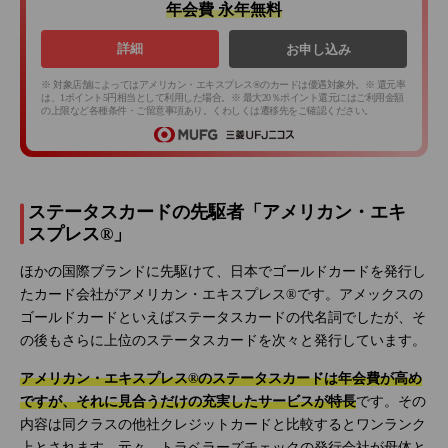
年会費 永年無料
詳細
お申し込み
※ 対象店舗によってはアメリカン・エキスプレス®のカードは優遇対象外。※ 還元率
は、1ポイント5円相当として利用した場合。※ 最大20％ポイント還元にはご利用金額
の上限など各種条件・ご留意事項あり。くわしくは遷移先をご確認ください。
ステータスカードの先駆者「アメリカン・エキ
スプレス®」
ほかの国際ブランドに先駆けて、日本でゴールドカードを発行し
たカード会社がアメリカン・エキスプレス®です。アメックスの
ゴールドカードといえばステータスカードの代名詞でしたが、そ
の後もさらに上位のステータスカードを次々と発行しています。
アメリカン・エキスプレス®のステータスカードは年会費が高め
ですが、それに見合うだけの充実したサービスが特長
です。その
内容は同クラスの他社クレジットカードと比較するとワンランク
上とされます。元々、トラベラーズチェックの発行会社が母体と