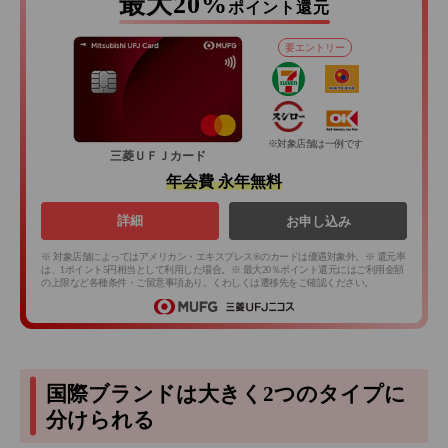
最大20%
ポイント還元
要エントリー
※対象店舗は一例です
三菱ＵＦＪカード
年会費 永年無料
詳細
お申し込み
※ 対象店舗によってはアメリカン・エキスプレス®のカードは優遇対象外。※ 還元率
は、1ポイント5円相当として利用した場合。※ 最大20％ポイント還元にはご利用金額
の上限など各種条件・ご留意事項あり。くわしくは遷移先をご確認ください。
国際ブランドは大きく2つのタイプに
分けられる