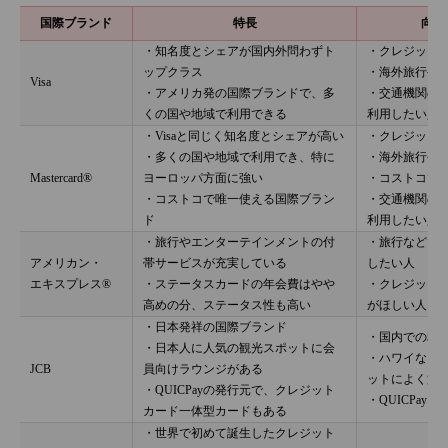
国際ブランド
特長
向い
・知名度とシェアが国内外問わずト
・クレジット
ップクラス
・海外旅行や
Visa
・アメリカ発の国際ブランドで、多
・交通機関の
くの国や地域で利用できる
利用したい人
・Visaと同じく知名度とシェアが高い
・クレジット
・多くの国や地域で利用でき、特に
・海外旅行や
Mastercard®
ヨーロッパ方面に強い
・コストコで
・コストコで唯一使える国際ブラン
・交通機関の
ド
利用したい人
・旅行やエンターテインメントの付
・旅行などで
アメリカン・
帯サービスが充実している
したい人
エキスプレス®
・ステータスカードの年会費はやや
・クレジット
高めの分、ステータス性も高い
がほしい人
・日本発祥の国際ブランド
・国内での利
・日本人に人気の観光スポットに会
・ハワイなど
JCB
員向けラウンジがある
ットによく旅
・QUICPayの発行元で、クレジット
・QUICPay
カード一体型カードもある
・世界で初めて誕生したクレジット