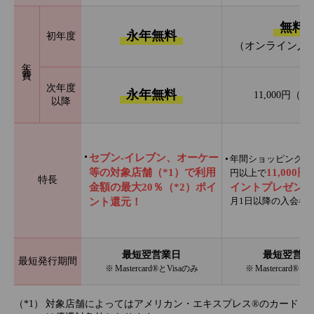
無料
永年無料
初年度
（オンライン入
年会費
次年度
永年無料
11,000円（
以降
セブン‐イレブン、オーケー
年間ショッピング利用
等の対象店舗（*1）で利用
11,000
円以上で
特長
金額の最大20％（*2）ポイ
イントプレゼント
月1日以降の入会者
ント還元！
最短翌営業日
最短翌営業
最短発行期間
※ Mastercard®とVisaのみ
※ Mastercard®と
対象店舗によってはアメリカン・エキスプレス®のカード