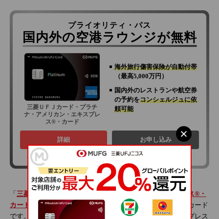
プライオリティ・パス
国内外の空港ラウンジが無料
海外旅行傷害保険が自動付帯
（最高5,000万円）
国内外のレストランや航空券
の予約を
コンシェルジュに依
三菱ＵＦＪカード・プラチ
頼可能
ナ・アメリカン・エキスプレ
ス®・カード
詳細
お申し込み
「
三菱ＵＦＪカード・プラチナ・アメリカン・エキスプレス®・
カード
」は、実用性とステータス性を兼ね備えたプラチナカード
です。三菱ＵＦＪカード・プラチナ・アメリカン・エキスプレス