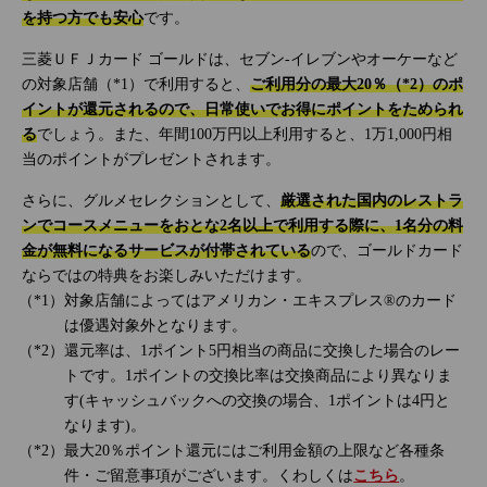
を持つ方でも安心
です。
三菱ＵＦＪカード ゴールドは、セブン‐イレブンやオーケーなど
の対象店舗（*1）で利用すると、
ご利用分の最大20％（*2）のポ
イントが還元されるので、日常使いでお得にポイントをためられ
る
でしょう。また、年間100万円以上利用すると、1万1,000円相
当のポイントがプレゼントされます。
さらに、グルメセレクションとして、
厳選された国内のレストラ
ンでコースメニューをおとな2名以上で利用する際に、1名分の料
金が無料になるサービスが付帯されている
ので、ゴールドカード
ならではの特典をお楽しみいただけます。
対象店舗によってはアメリカン・エキスプレス®のカード
は優遇対象外となります。
還元率は、1ポイント5円相当の商品に交換した場合のレー
トです。1ポイントの交換比率は交換商品により異なりま
す(キャッシュバックへの交換の場合、1ポイントは4円と
なります)。
最大20％ポイント還元にはご利用金額の上限など各種条
件・ご留意事項がございます。くわしくは
こちら
。