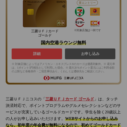
要エントリー
※対象店舗は一例です
三菱ＵＦＪカード
ゴールド
国内空港ラウンジ無料
詳細
お申し込み
※ 対象店舗によってはアメリカン・エキスプレス®のカードは優遇対象外。※ 還元率
は、1ポイント5円相当として利用した場合。※ 最大20％ポイント還元にはご利用金額
の上限など各種条件・ご留意事項あり。くわしくは遷移先をご確認ください。
三菱ＵＦＪニコスの「
三菱ＵＦＪカード ゴールド
」は、タッチ
決済対応で、ポイントプログラムやグルメセレクションなどのサ
ービスが充実しているゴールドカードです。学生を除く20歳以上
の人がお申し込みいただけます。
WEBサイトからのお申し込み
なら、初年度の年会費が無料になるので、初めてゴールドカード