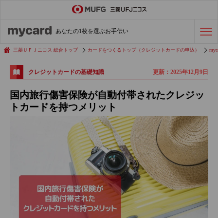
ステータスカード
の活用術
あなたの1枚を選ぶお手伝い
会社経費の支払い
効率化術
三菱ＵＦＪニコス 総合トップ
カードをつくるトップ（クレジットカードの申込）
myc
更新：2025年12月9日
クレジットカードの基礎知識
クレジットカードを探す
国内旅行傷害保険が自動付帯されたクレジッ
トカードを持つメリット