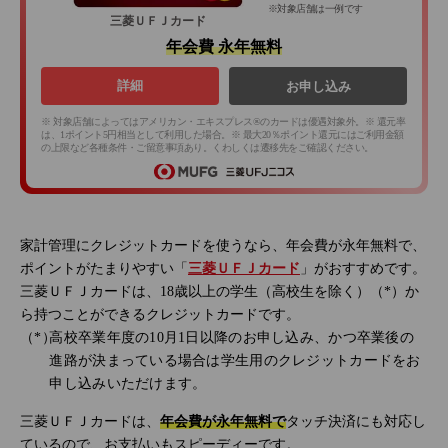
※対象店舗は一例です
三菱ＵＦＪカード
年会費 永年無料
詳細
お申し込み
※ 対象店舗によってはアメリカン・エキスプレス®のカードは優遇対象外。※ 還元率
は、1ポイント5円相当として利用した場合。※ 最大20％ポイント還元にはご利用金額
の上限など各種条件・ご留意事項あり。くわしくは遷移先をご確認ください。
家計管理にクレジットカードを使うなら、年会費が永年無料で、
ポイントがたまりやすい「
三菱ＵＦＪカード
」がおすすめです。
三菱ＵＦＪカードは、18歳以上の学生（高校生を除く）（*）か
ら持つことができるクレジットカードです。
高校卒業年度の10月1日以降のお申し込み、かつ卒業後の
進路が決まっている場合は学生用のクレジットカードをお
申し込みいただけます。
三菱ＵＦＪカードは、
年会費が永年無料で
タッチ決済にも対応し
ているので、お支払いもスピーディーです。