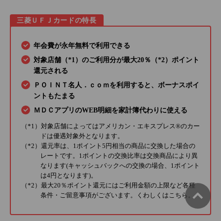
三菱ＵＦＪカードの特長
年会費が永年無料で利用できる
対象店舗（*1）のご利用分が最大20％（*2）ポイント
還元される
ＰＯＩＮＴ名人．ｃｏｍを利用すると、ボーナスポイ
ントもたまる
ＭＤＣアプリのWEB明細を家計簿代わりに使える
（*1）対象店舗によってはアメリカン・エキスプレス®のカー
ドは優遇対象外となります。
（*2）還元率は、1ポイント5円相当の商品に交換した場合の
レートです。1ポイントの交換比率は交換商品により異
なります(キャッシュバックへの交換の場合、1ポイント
は4円となります)。
（*2）最大20％ポイント還元にはご利用金額の上限など各種
条件・ご留意事項がございます。くわしくは
こちら
。