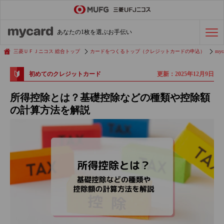
ステータスカード
の活用術
あなたの1枚を選ぶお手伝い
会社経費の支払い
効率化術
三菱ＵＦＪニコス 総合トップ
カードをつくるトップ（クレジットカードの申込）
myc
更新：2025年12月9日
初めてのクレジットカード
クレジットカードを探す
所得控除とは？基礎控除などの種類や控除額
の計算方法を解説