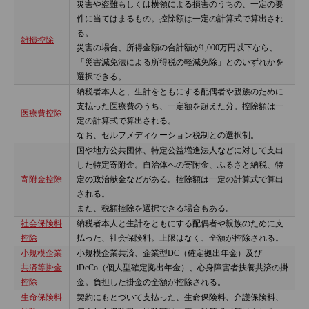
災害や盗難もしくは横領による損害のうちの、一定の要
件に当てはまるもの。控除額は一定の計算式で算出され
る。
雑損控除
災害の場合、所得金額の合計額が1,000万円以下なら、
「災害減免法による所得税の軽減免除」とのいずれかを
選択できる。
納税者本人と、生計をともにする配偶者や親族のために
支払った医療費のうち、一定額を超えた分。控除額は一
医療費控除
定の計算式で算出される。
なお、セルフメディケーション税制との選択制。
国や地方公共団体、特定公益増進法人などに対して支出
した特定寄附金。自治体への寄附金、ふるさと納税、特
寄附金控除
定の政治献金などがある。控除額は一定の計算式で算出
される。
また、税額控除を選択できる場合もある。
社会保険料
納税者本人と生計をともにする配偶者や親族のために支
控除
払った、社会保険料。上限はなく、全額が控除される。
小規模企業
小規模企業共済、企業型DC（確定拠出年金）及び
共済等掛金
iDeCo（個人型確定拠出年金）、心身障害者扶養共済の掛
控除
金。負担した掛金の全額が控除される。
生命保険料
契約にもとづいて支払った、生命保険料、介護保険料、