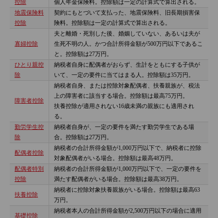
控除
個人年金保険料。控除額は一定の計算式で算出される。
地震保険料
契約にもとづいて支払った、地震保険料、旧長期損害保
控除
険料。控除額は一定の計算式で算出される。
夫と離婚・死別した後、婚姻していない、あるいは夫が
寡婦控除
生死不明の人。かつ合計所得金額が500万円以下であるこ
と。控除額は27万円。
ひとり親控
納税者自身に配偶者がおらず、生計をともにする子供が
除
いて、一定の要件に当てはまる人。控除額は35万円。
納税者自身、または控除対象配偶者、扶養親族が、税法
上の障害者に該当する場合。控除額は最高75万円。
障害者控除
扶養控除が適用されない16歳未満の親族にも適用され
る。
勤労学生控
納税者自身が、一定の要件を満たす勤労学生である場
除
合。控除額は27万円。
納税者の合計所得金額が1,000万円以下で、納税者に控除
配偶者控除
対象配偶者がいる場合。控除額は最高48万円。
配偶者特別
納税者の合計所得金額が1,000万円以下で、一定の要件を
控除
満たす配偶者がいる場合。控除額は最高38万円。
納税者に控除対象扶養親族がいる場合。控除額は最高63
扶養控除
万円。
納税者本人の合計所得金額が2,500万円以下の場合に適用
基礎控除