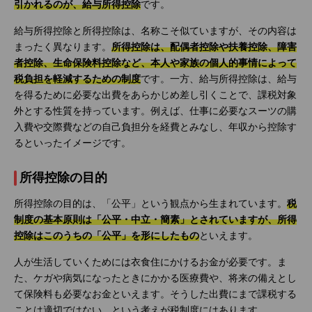
引かれるのが、給与所得控除
です。
給与所得控除と所得控除は、名称こそ似ていますが、その内容は
まったく異なります。
所得控除は、配偶者控除や扶養控除、障害
者控除、生命保険料控除など、本人や家族の個人的事情によって
税負担を軽減するための制度
です。一方、給与所得控除は、給与
を得るために必要な出費をあらかじめ差し引くことで、課税対象
外とする性質を持っています。例えば、仕事に必要なスーツの購
入費や交際費などの自己負担分を経費とみなし、年収から控除す
るといったイメージです。
所得控除の目的
所得控除の目的は、「公平」という観点から生まれています。
税
制度の基本原則は「公平・中立・簡素」とされていますが、所得
控除はこのうちの「公平」を形にしたもの
といえます。
人が生活していくためには衣食住にかけるお金が必要です。ま
た、ケガや病気になったときにかかる医療費や、将来の備えとし
て保険料も必要なお金といえます。そうした出費にまで課税する
ことは適切ではない、という考えが税制度にはあります。