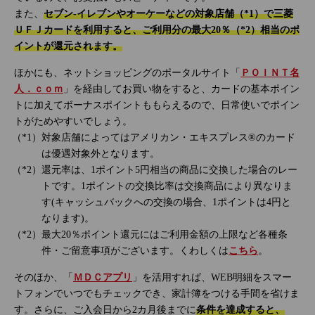
また、
セブン‐イレブンやオーケーなどの対象店舗（*1）で三菱
ＵＦＪカードを利用すると、ご利用分の最大20％（*2）相当のポ
イントが還元されます。
ほかにも、ネットショッピングのポータルサイト「
ＰＯＩＮＴ名
人．ｃｏｍ
」を経由してお買い物をすると、カードの基本ポイン
トに加えてボーナスポイントももらえるので、日常使いでポイン
トがためやすいでしょう。
対象店舗によってはアメリカン・エキスプレス®のカード
は優遇対象外となります。
還元率は、1ポイント5円相当の商品に交換した場合のレー
トです。1ポイントの交換比率は交換商品により異なりま
す(キャッシュバックへの交換の場合、1ポイントは4円と
なります)。
最大20％ポイント還元にはご利用金額の上限など各種条
件・ご留意事項がございます。くわしくは
こちら
。
そのほか、「
ＭＤＣアプリ
」を活用すれば、WEB明細をスマー
トフォンでいつでもチェックでき、家計簿をつける手間を省けま
す。さらに、ご入会日から2カ月後までに
条件を達成すると、