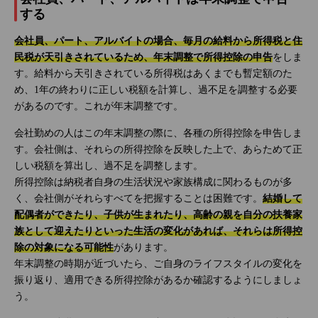
する
会社員、パート、アルバイトの場合、毎月の給料から所得税と住
民税が天引きされているため、年末調整で所得控除の申告
をしま
す。給料から天引きされている所得税はあくまでも暫定額のた
め、1年の終わりに正しい税額を計算し、過不足を調整する必要
があるのです。これが年末調整です。
会社勤めの人はこの年末調整の際に、各種の所得控除を申告しま
す。会社側は、それらの所得控除を反映した上で、あらためて正
しい税額を算出し、過不足を調整します。
所得控除は納税者自身の生活状況や家族構成に関わるものが多
く、会社側がそれらすべてを把握することは困難です。
結婚して
配偶者ができたり、子供が生まれたり、高齢の親を自分の扶養家
族として迎えたりといった生活の変化があれば、それらは所得控
除の対象になる可能性
があります。
年末調整の時期が近づいたら、ご自身のライフスタイルの変化を
振り返り、適用できる所得控除があるか確認するようにしましょ
う。