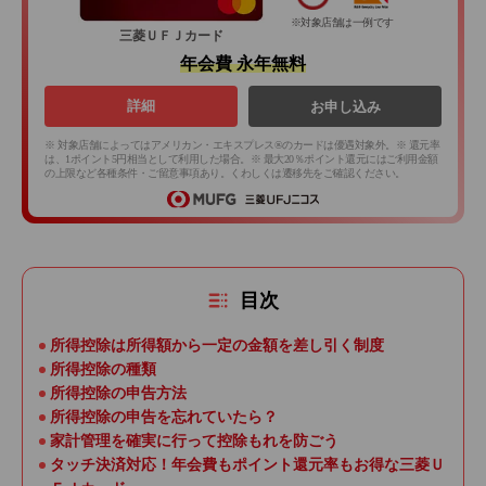
※対象店舗は一例です
三菱ＵＦＪカード
年会費 永年無料
詳細
お申し込み
※ 対象店舗によってはアメリカン・エキスプレス®のカードは優遇対象外。※ 還元率
は、1ポイント5円相当として利用した場合。※ 最大20％ポイント還元にはご利用金額
の上限など各種条件・ご留意事項あり。くわしくは遷移先をご確認ください。
目次
所得控除は所得額から一定の金額を差し引く制度
所得控除の種類
所得控除の申告方法
所得控除の申告を忘れていたら？
家計管理を確実に行って控除もれを防ごう
タッチ決済対応！年会費もポイント還元率もお得な三菱Ｕ