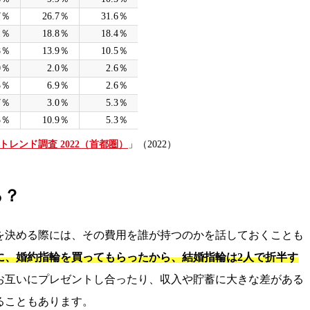
7％
26.7％
31.6％
1％
18.8％
18.4％
8％
13.9％
10.5％
0％
2.0％
2.6％
3％
6.9％
2.6％
7％
3.0％
5.3％
3％
10.9％
5.3％
トレンド調査 2022（首都圏）
」（2022）
る？
を決める際には、その費用を誰が持つのかを話しておくことも
に、婚約指輪を買ってもらったから、結婚指輪は2人で折半す
お互いにプレゼントし合ったり、収入や貯蓄に大きな差がある
ることもあります。