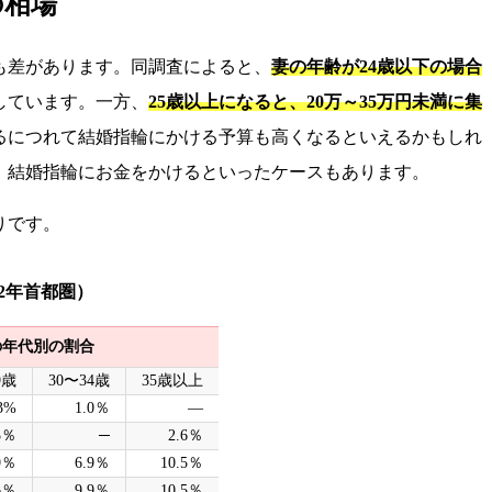
の相場
も差があります。同調査によると、
妻の年齢が24歳以下の場合
しています。一方、
25歳以上になると、20万～35万円未満に集
るにつれて結婚指輪にかける予算も高くなるといえるかもしれ
、結婚指輪にお金をかけるといったケースもあります。
りです。
22年首都圏）
の年代別の割合
9歳
30〜34歳
35歳以上
3%
1.0％
―
3％
─
2.6％
9％
6.9％
10.5％
6％
9.9％
10.5％