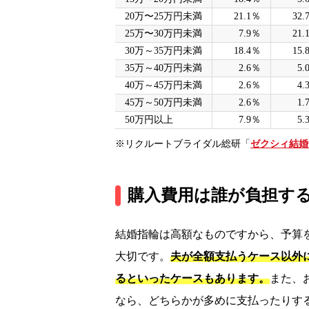
20万〜25万円未満
21.1％
32.
25万〜30万円未満
7.9％
21.
30万～35万円未満
18.4％
15.
35万～40万円未満
2.6％
5.
40万～45万円未満
2.6％
4.
45万～50万円未満
2.6％
1.
50万円以上
7.9％
5.
※リクルートブライダル総研「
ゼクシィ結婚
購入費用は誰が負担す
結婚指輪は高額なものですから、予算
大切です。
夫が全額支払うケース以外
るといったケースもあります。
また、
なら、どちらかが多めに支払ったりす