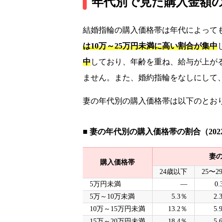
年代別で見た購入金額
結婚指輪の購入価格帯は年代によって
は10万～25万円未満に高い割合が集中
中
しており、年齢を重ね、給与が上が
ません。また、婚約指輪をなしにして
妻の年代別の購入価格帯は以下のとお
■ 妻の年代別の購入価格帯の割合（20
妻
購入価格帯
24歳以下
25〜2
5万円未満
―
0.
5万～10万未満
5.3％
2.
10万～15万円未満
13.2％
5.
15万～20万円未満
18.4％
5.