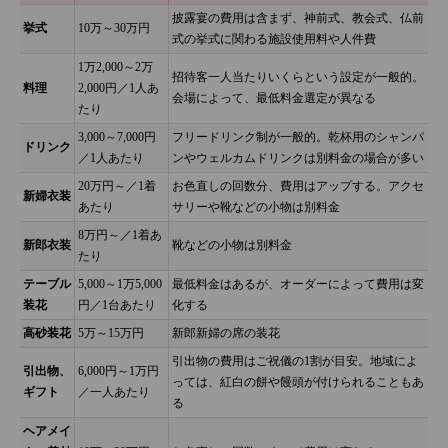
披露宴の費用は含まず、神前式、教会式、仏前
挙式
10万～30万円
式の挙式に関わる施設使用料や人件費
1万2,000～2万
招待客一人当たりいくらという設定が一般的。
料理
2,000円／1人あ
会場によって、最低料金選定が異なる
たり
3,000～7,000円
フリードリンク制が一般的。乾杯用のシャンパ
ドリンク
／1人あたり
ンやウェルカムドリンクは別料金の場合が多い
20万円～／1着
お色直しの回数分、費用はアップする。アクセ
新婦衣装
あたり
サリーや靴などの小物は別料金
8万円～／1着あ
新郎衣装
靴などの小物は別料金
たり
テーブル
5,000～1万5,000
最低料金はあるが、オーダーによって費用は変
装花
円／1台あたり
化する
高砂装花
5万～15万円
新郎新婦の席の装花
引出物の費用はご祝儀の1割が目安。地域によ
引出物、
6,000円～1万円
っては、紅白の餅や饅頭が付けられることもあ
ギフト
／一人あたり
る
ヘアメイ