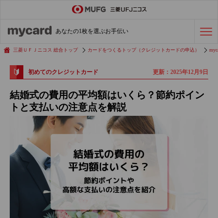
ステータスカード
の活用術
あなたの1枚を選ぶお手伝い
会社経費の支払い
効率化術
三菱ＵＦＪニコス 総合トップ
カードをつくるトップ（クレジットカードの申込）
myc
更新：2025年12月9日
初めてのクレジットカード
クレジットカードを探す
結婚式の費用の平均額はいくら？節約ポイン
トと支払いの注意点を解説