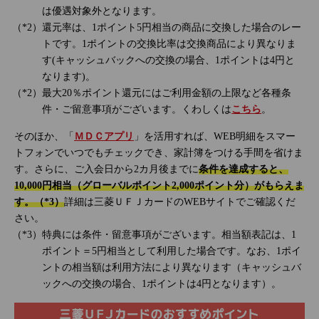
は優遇対象外となります。
還元率は、1ポイント5円相当の商品に交換した場合のレー
トです。1ポイントの交換比率は交換商品により異なりま
す(キャッシュバックへの交換の場合、1ポイントは4円と
なります)。
最大20％ポイント還元にはご利用金額の上限など各種条
件・ご留意事項がございます。くわしくは
こちら
。
そのほか、「
ＭＤＣアプリ
」を活用すれば、WEB明細をスマー
トフォンでいつでもチェックでき、家計簿をつける手間を省けま
す。さらに、ご入会日から2カ月後までに
条件を達成すると、
10,000円相当（グローバルポイント2,000ポイント分）がもらえま
す。（*3）
詳細は三菱ＵＦＪカードのWEBサイトでご確認くだ
さい。
特典には条件・留意事項がございます。相当額表記は、1
ポイント＝5円相当として利用した場合です。なお、1ポイ
ントの相当額は利用方法により異なります（キャッシュバ
ックへの交換の場合、1ポイントは4円となります）。