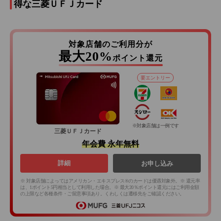
得な三菱ＵＦＪカード
対象店舗のご利用分が
最大20%
ポイント還元
要エントリー
※対象店舗は一例です
三菱ＵＦＪカード
年会費 永年無料
詳細
お申し込み
※ 対象店舗によってはアメリカン・エキスプレス®のカードは優遇対象外。※ 還元率
は、1ポイント5円相当として利用した場合。※ 最大20％ポイント還元にはご利用金額
の上限など各種条件・ご留意事項あり。くわしくは遷移先をご確認ください。