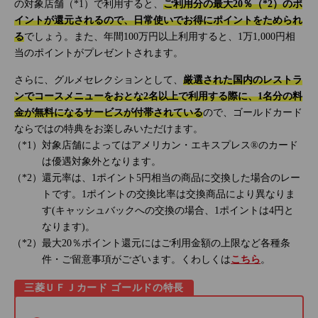
の対象店舗（*1）で利用すると、
ご利用分の最大20％（*2）のポ
イントが還元されるので、日常使いでお得にポイントをためられ
る
でしょう。また、年間100万円以上利用すると、1万1,000円相
当のポイントがプレゼントされます。
さらに、グルメセレクションとして、
厳選された国内のレストラ
ンでコースメニューをおとな2名以上で利用する際に、1名分の料
金が無料になるサービスが付帯されている
ので、ゴールドカード
ならではの特典をお楽しみいただけます。
対象店舗によってはアメリカン・エキスプレス®のカード
は優遇対象外となります。
還元率は、1ポイント5円相当の商品に交換した場合のレー
トです。1ポイントの交換比率は交換商品により異なりま
す(キャッシュバックへの交換の場合、1ポイントは4円と
なります)。
最大20％ポイント還元にはご利用金額の上限など各種条
件・ご留意事項がございます。くわしくは
こちら
。
三菱ＵＦＪカード ゴールドの特長