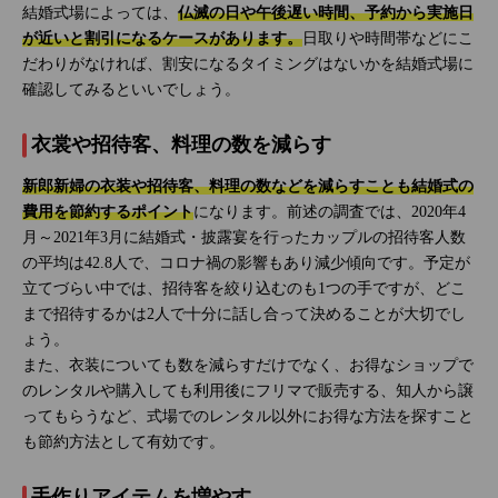
結婚式場によっては、
仏滅の日や午後遅い時間、予約から実施日
が近いと割引になるケースがあります。
日取りや時間帯などにこ
だわりがなければ、割安になるタイミングはないかを結婚式場に
確認してみるといいでしょう。
衣裳や招待客、料理の数を減らす
新郎新婦の衣装や招待客、料理の数などを減らすことも結婚式の
費用を節約するポイント
になります。前述の調査では、2020年4
月～2021年3月に結婚式・披露宴を行ったカップルの招待客人数
の平均は42.8人で、コロナ禍の影響もあり減少傾向です。予定が
立てづらい中では、招待客を絞り込むのも1つの手ですが、どこ
まで招待するかは2人で十分に話し合って決めることが大切でし
ょう。
また、衣装についても数を減らすだけでなく、お得なショップで
のレンタルや購入しても利用後にフリマで販売する、知人から譲
ってもらうなど、式場でのレンタル以外にお得な方法を探すこと
も節約方法として有効です。
手作りアイテムを増やす