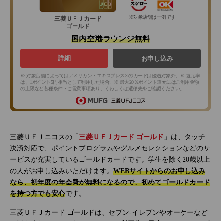
※対象店舗は一例です
三菱ＵＦＪカード
ゴールド
国内空港ラウンジ無料
詳細
お申し込み
※ 対象店舗によってはアメリカン・エキスプレス®のカードは優遇対象外。※ 還元率
は、1ポイント5円相当として利用した場合。※ 最大20％ポイント還元にはご利用金額
の上限など各種条件・ご留意事項あり。くわしくは遷移先をご確認ください。
三菱ＵＦＪニコスの「
三菱ＵＦＪカード ゴールド
」は、タッチ
決済対応で、ポイントプログラムやグルメセレクションなどのサ
ービスが充実しているゴールドカードです。学生を除く20歳以上
の人がお申し込みいただけます。
WEBサイトからのお申し込み
なら、初年度の年会費が無料になるので、初めてゴールドカード
を持つ方でも安心
です。
三菱ＵＦＪカード ゴールドは、セブン‐イレブンやオーケーなど