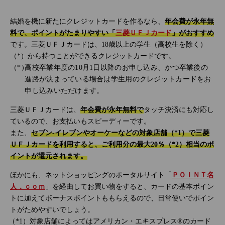
結婚を機に新たにクレジットカードを作るなら、
年会費が永年無
料で、ポイントがたまりやすい「
三菱ＵＦＪカード
」がおすすめ
です。三菱ＵＦＪカードは、18歳以上の学生（高校生を除く）
（*）から持つことができるクレジットカードです。
高校卒業年度の10月1日以降のお申し込み、かつ卒業後の
進路が決まっている場合は学生用のクレジットカードをお
申し込みいただけます。
三菱ＵＦＪカードは、
年会費が永年無料で
タッチ決済にも対応し
ているので、お支払いもスピーディーです。
また、
セブン‐イレブンやオーケーなどの対象店舗（*1）で三菱
ＵＦＪカードを利用すると、ご利用分の最大20％（*2）相当のポ
イントが還元されます。
ほかにも、ネットショッピングのポータルサイト「
ＰＯＩＮＴ名
人．ｃｏｍ
」を経由してお買い物をすると、カードの基本ポイン
トに加えてボーナスポイントももらえるので、日常使いでポイン
トがためやすいでしょう。
対象店舗によってはアメリカン・エキスプレス®のカード