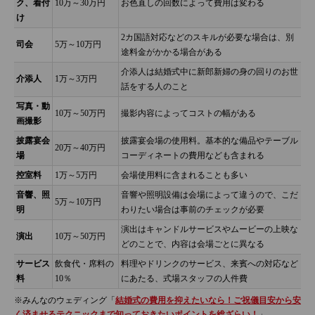
ク、着付
10万～30万円
お色直しの回数によって費用は変わる
け
2カ国語対応などのスキルが必要な場合は、別
司会
5万～10万円
途料金がかかる場合がある
介添人は結婚式中に新郎新婦の身の回りのお世
介添人
1万～3万円
話をする人のこと
写真・動
10万～50万円
撮影内容によってコストの幅がある
画撮影
披露宴会
披露宴会場の使用料。基本的な備品やテーブル
20万～40万円
場
コーディネートの費用なども含まれる
控室料
1万～5万円
会場使用料に含まれることも多い
音響、照
音響や照明設備は会場によって違うので、こだ
5万～10万円
明
わりたい場合は事前のチェックが必要
演出はキャンドルサービスやムービーの上映な
演出
10万～50万円
どのことで、内容は会場ごとに異なる
サービス
飲食代・席料の
料理やドリンクのサービス、来賓への対応など
料
10％
にあたる、式場スタッフの人件費
※みんなのウェディング「
結婚式の費用を抑えたいなら！ご祝儀目安から安
く済ませるテクニックまで知っておきたいポイントを総ざらい！
」