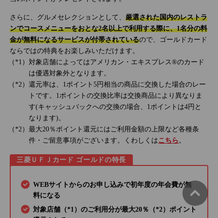
さらに、グルメセレクションとして、
厳選された国内のレストラ
ンでコースメニューをおとな2名以上で利用する際に、1名分の料
金が無料になるサービスが付帯されている
ので、ゴールドカード
ならではの特典をお楽しみいただけます。
対象店舗によってはアメリカン・エキスプレス®のカード
は優遇対象外となります。
還元率は、1ポイント5円相当の商品に交換した場合のレー
トです。1ポイントの交換比率は交換商品により異なりま
す(キャッシュバックへの交換の場合、1ポイントは4円と
なります)。
最大20％ポイント還元にはご利用金額の上限など各種条
件・ご留意事項がございます。くわしくは
こちら
。
三菱ＵＦＪカード ゴールドの特長
WEBサイトからのお申し込みで初年度の年会費が無
料になる
対象店舗（*1）のご利用分が最大20％（*2）ポイント