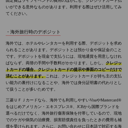
固定費はライフイベントの費用のほかにも、クレジットカード払
いができる意外なものがあります。利用する際はぜひ活用してみ
てください。
・海外旅行時のデポジット
海外では、ホテルやレンタカーを利用する際、デポジットを求め
られることがあります。デポジットとは預かり金や保証金のこと
です。デポジットを現金で支払うには、現地通貨を用意しなけれ
ばならず、両替の手間や手数料がかかります。しかし、
クレジッ
トカードの場合、クレジットカードの提示や券面のコピーだけで
済むことがあります。
これは、クレジットカードが持ち主の支払
い能力の裏付けになることや、海外では身分証明書の代わりとし
て扱うことが多いためです。
三菱ＵＦＪカードなら、海外でも利用しやすいVisaやMastercard®
をはじめアメリカン・エキスプレス®、JCBから国際ブランドを
選べるだけでなく、海外旅行傷害保険を付帯しているので、現地
でのケガや病気の治療費、損害賠償責任を負ったときの費用も補
償を受けられます。さらに、お問い合わせに日本語で対応する海