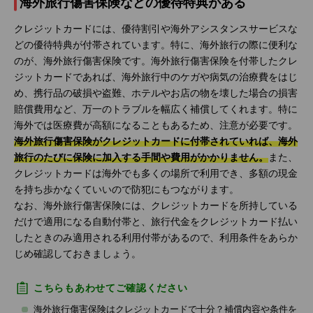
海外旅行傷害保険などの優待特典がある
クレジットカードには、優待割引や海外アシスタンスサービスな
どの優待特典が付帯されています。特に、海外旅行の際に便利な
のが、海外旅行傷害保険です。海外旅行傷害保険を付帯したクレ
ジットカードであれば、海外旅行中のケガや病気の治療費をはじ
め、携行品の破損や盗難、ホテルやお店の物を壊した場合の損害
賠償費用など、万一のトラブルを幅広く補償してくれます。特に
海外では医療費が高額になることもあるため、注意が必要です。
海外旅行傷害保険がクレジットカードに付帯されていれば、海外
旅行のたびに保険に加入する手間や費用がかかりません。
また、
クレジットカードは海外でも多くの場所で利用でき、多額の現金
を持ち歩かなくていいので防犯にもつながります。
なお、海外旅行傷害保険には、クレジットカードを所持している
だけで適用になる自動付帯と、旅行代金をクレジットカード払い
したときのみ適用される利用付帯があるので、利用条件をあらか
じめ確認しておきましょう。
こちらもあわせてご確認ください
海外旅行傷害保険はクレジットカードで十分？補償内容や条件を