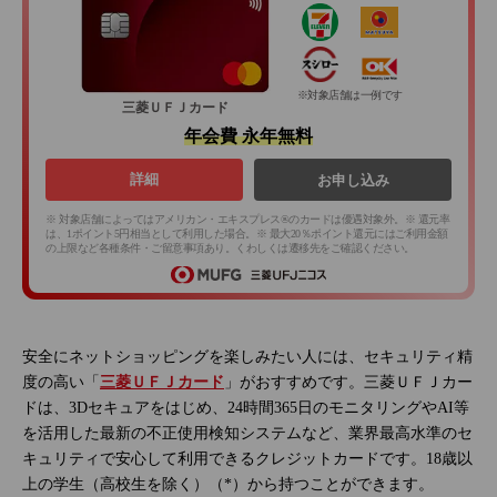
※対象店舗は一例です
三菱ＵＦＪカード
年会費 永年無料
詳細
お申し込み
※ 対象店舗によってはアメリカン・エキスプレス®のカードは優遇対象外。※ 還元率
は、1ポイント5円相当として利用した場合。※ 最大20％ポイント還元にはご利用金額
の上限など各種条件・ご留意事項あり。くわしくは遷移先をご確認ください。
安全にネットショッピングを楽しみたい人には、セキュリティ精
度の高い「
三菱ＵＦＪカード
」がおすすめです。三菱ＵＦＪカー
ドは、3Dセキュアをはじめ、24時間365日のモニタリングやAI等
を活用した最新の不正使用検知システムなど、業界最高水準のセ
キュリティで安心して利用できるクレジットカードです。18歳以
上の学生（高校生を除く）（*）から持つことができます。