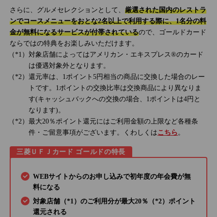
さらに、グルメセレクションとして、
厳選された国内のレストラ
ンでコースメニューをおとな2名以上で利用する際に、1名分の料
金が無料になるサービスが付帯されている
ので、ゴールドカード
ならではの特典をお楽しみいただけます。
対象店舗によってはアメリカン・エキスプレス®のカード
は優遇対象外となります。
還元率は、1ポイント5円相当の商品に交換した場合のレー
トです。1ポイントの交換比率は交換商品により異なりま
す(キャッシュバックへの交換の場合、1ポイントは4円と
なります)。
最大20％ポイント還元にはご利用金額の上限など各種条
件・ご留意事項がございます。くわしくは
こちら
。
三菱ＵＦＪカード ゴールドの特長
WEBサイトからのお申し込みで初年度の年会費が無
料になる
対象店舗（*1）のご利用分が最大20％（*2）ポイント
還元される