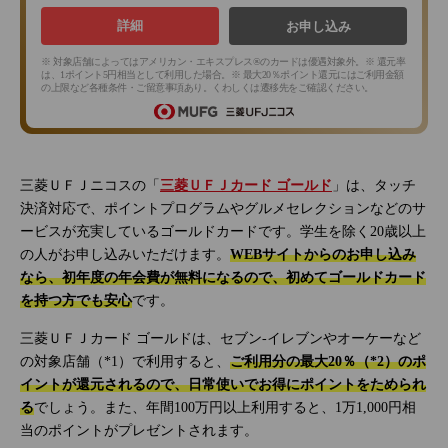
詳細
お申し込み
※ 対象店舗によってはアメリカン・エキスプレス®のカードは優遇対象外。※ 還元率
は、1ポイント5円相当として利用した場合。※ 最大20％ポイント還元にはご利用金額
の上限など各種条件・ご留意事項あり。くわしくは遷移先をご確認ください。
三菱ＵＦＪニコスの「
三菱ＵＦＪカード ゴールド
」は、タッチ
決済対応で、ポイントプログラムやグルメセレクションなどのサ
ービスが充実しているゴールドカードです。学生を除く20歳以上
の人がお申し込みいただけます。
WEBサイトからのお申し込み
なら、初年度の年会費が無料になるので、初めてゴールドカード
を持つ方でも安心
です。
三菱ＵＦＪカード ゴールドは、セブン‐イレブンやオーケーなど
の対象店舗（*1）で利用すると、
ご利用分の最大20％（*2）のポ
イントが還元されるので、日常使いでお得にポイントをためられ
る
でしょう。また、年間100万円以上利用すると、1万1,000円相
当のポイントがプレゼントされます。