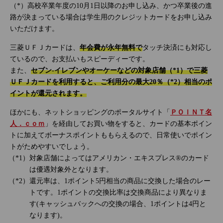
（*）高校卒業年度の10月1日以降のお申し込み、かつ卒業後の進
路が決まっている場合は学生用のクレジットカードをお申し込み
いただけます。
三菱ＵＦＪカードは、
年会費が永年無料で
タッチ決済にも対応し
ているので、お支払いもスピーディーです。
また、
セブン‐イレブンやオーケーなどの対象店舗（*1）で三菱
ＵＦＪカードを利用すると、ご利用分の最大20％（*2）相当のポ
イントが還元されます。
ほかにも、ネットショッピングのポータルサイト「
ＰＯＩＮＴ名
人．ｃｏｍ
」を経由してお買い物をすると、カードの基本ポイン
トに加えてボーナスポイントももらえるので、日常使いでポイン
トがためやすいでしょう。
対象店舗によってはアメリカン・エキスプレス®のカード
は優遇対象外となります。
還元率は、1ポイント5円相当の商品に交換した場合のレー
トです。1ポイントの交換比率は交換商品により異なりま
す(キャッシュバックへの交換の場合、1ポイントは4円と
なります)。