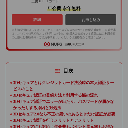
三菱ＵＦＪカード
年会費 永年無料
詳細
お申し込み
※ 対象店舗によってはアメリカン・エキスプレス®のカードは優遇対象外。※ 還元率
は、1ポイント5円相当として利用した場合。※ 最大20％ポイント還元にはご利用金額
の上限など各種条件・ご留意事項あり。くわしくは遷移先をご確認ください。
目次
3Dセキュアとはクレジットカード決済時の本人認証サー
ビスのこと
3Dセキュア認証の登録方法と利用する際の流れ
3Dセキュア認証でエラーが出たり、パスワードが届かな
かったりする原因と対処法
3Dセキュア2.0なら不正の疑いのあるときだけ認証が必要
3Dセキュア認証を行うメリットとデメリット
3Dセキュアにも対応！年会費もポイント還元率もお得な