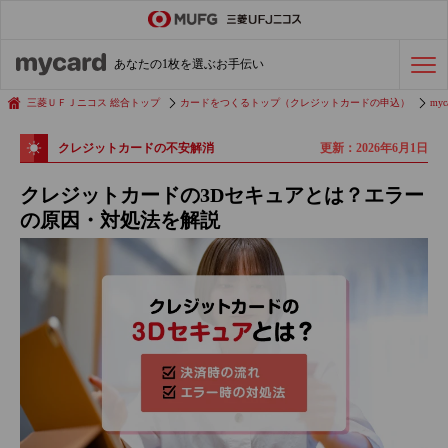
ステータスカード
の活用術
あなたの1枚を選ぶお手伝い
会社経費の支払い
効率化術
三菱ＵＦＪニコス 総合トップ
カードをつくるトップ（クレジットカードの申込）
myc
更新：2026年6月1日
クレジットカードの不安解消
クレジットカードを探す
クレジットカードの3Dセキュアとは？エラー
の原因・対処法を解説