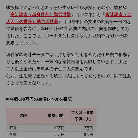
家族構成によってどれくらい生活レベルが変わるのか、総務省
「
家計調査（単身世帯）勤労世帯
」（2022年）と「
家計調査（二
人以上の世帯）勤労者世帯
」（2022年）の支出の割合や一般的な
平均値を参考に、年600万円の生活費の内訳の目安を作成してみ
ました。ここでは、ボーナスなしの手取り月収約37万5,000円を
想定しています。
総務省の統計データでは、持ち家や社宅を含んだ住居費で相場よ
りも低くなるため、一般的な家賃相場を反映しています。また、
二人以上世帯は未就学の子供二人の想定です。
なお、生活費で重視する項目は人によって異なるので、以下はあ
くまで目安となります。
■ 年収600万円の生活レベルの目安
二人以上世帯
項目
単身世帯
（子供二人）
家賃
10万円
12万円
食費
5万円
8万円