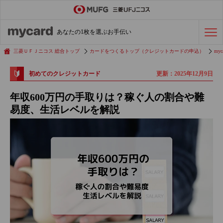
ステータスカード
の活用術
あなたの1枚を選ぶお手伝い
会社経費の支払い
効率化術
三菱ＵＦＪニコス 総合トップ
カードをつくるトップ（クレジットカードの申込）
myc
更新：2025年12月9日
初めてのクレジットカード
クレジットカードを探す
年収600万円の手取りは？稼ぐ人の割合や難
易度、生活レベルを解説