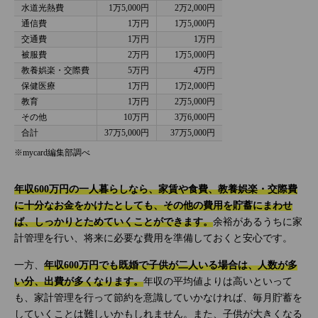
水道光熱費
1万5,000円
2万2,000円
通信費
1万円
1万5,000円
交通費
1万円
1万円
被服費
2万円
1万5,000円
教養娯楽・交際費
5万円
4万円
保健医療
1万円
1万2,000円
教育
1万円
2万5,000円
その他
10万円
3万6,000円
合計
37万5,000円
37万5,000円
※mycard編集部調べ
年収600万円の一人暮らしなら、家賃や食費、教養娯楽・交際費
に十分なお金をかけたとしても、その他の費用を貯蓄にまわせ
ば、しっかりとためていくことができます。
余裕があるうちに家
計管理を行い、将来に必要な費用を準備しておくと安心です。
一方、
年収600万円でも既婚で子供が二人いる場合は、人数が多
い分、出費が多くなります。
年収の平均値よりは高いといって
も、家計管理を行って節約を意識していかなければ、毎月貯蓄を
していくことは難しいかもしれません。また、子供が大きくなる