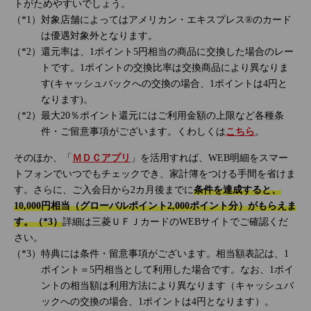
トがためやすいでしょう。
対象店舗によってはアメリカン・エキスプレス®のカード
は優遇対象外となります。
還元率は、1ポイント5円相当の商品に交換した場合のレー
トです。1ポイントの交換比率は交換商品により異なりま
す(キャッシュバックへの交換の場合、1ポイントは4円と
なります)。
最大20％ポイント還元にはご利用金額の上限など各種条
件・ご留意事項がございます。くわしくは
こちら
。
そのほか、「
ＭＤＣアプリ
」を活用すれば、WEB明細をスマー
トフォンでいつでもチェックでき、家計簿をつける手間を省けま
す。さらに、ご入会日から2カ月後までに
条件を達成すると、
10,000円相当（グローバルポイント2,000ポイント分）がもらえま
す。（*3）
詳細は三菱ＵＦＪカードのWEBサイトでご確認くだ
さい。
特典には条件・留意事項がございます。相当額表記は、1
ポイント＝5円相当として利用した場合です。なお、1ポイ
ントの相当額は利用方法により異なります（キャッシュバ
ックへの交換の場合、1ポイントは4円となります）。