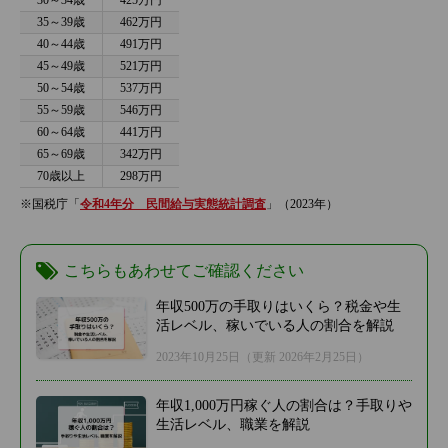
30～34歳
425万円
35～39歳
462万円
40～44歳
491万円
45～49歳
521万円
50～54歳
537万円
55～59歳
546万円
60～64歳
441万円
65～69歳
342万円
70歳以上
298万円
※国税庁「
令和4年分 民間給与実態統計調査
」（2023年）
こちらもあわせてご確認ください
年収500万の手取りはいくら？税金や生
活レベル、稼いでいる人の割合を解説
2023年10月25日
（更新 2026年2月25日）
年収1,000万円稼ぐ人の割合は？手取りや
生活レベル、職業を解説