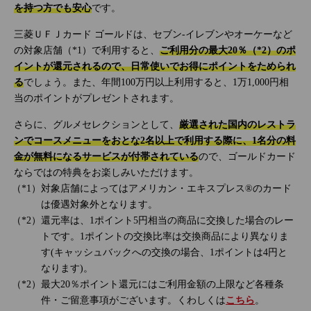
を持つ方でも安心
です。
三菱ＵＦＪカード ゴールドは、セブン‐イレブンやオーケーなど
の対象店舗（*1）で利用すると、
ご利用分の最大20％（*2）のポ
イントが還元されるので、日常使いでお得にポイントをためられ
る
でしょう。また、年間100万円以上利用すると、1万1,000円相
当のポイントがプレゼントされます。
さらに、グルメセレクションとして、
厳選された国内のレストラ
ンでコースメニューをおとな2名以上で利用する際に、1名分の料
金が無料になるサービスが付帯されている
ので、ゴールドカード
ならではの特典をお楽しみいただけます。
対象店舗によってはアメリカン・エキスプレス®のカード
は優遇対象外となります。
還元率は、1ポイント5円相当の商品に交換した場合のレー
トです。1ポイントの交換比率は交換商品により異なりま
す(キャッシュバックへの交換の場合、1ポイントは4円と
なります)。
最大20％ポイント還元にはご利用金額の上限など各種条
件・ご留意事項がございます。くわしくは
こちら
。