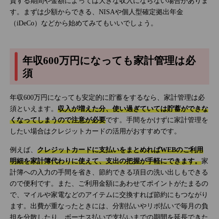
資する期間や金額によっては大きな収入にならない場合がありま
す。まずは少額からできる、NISAや個人型確定拠出年金
（iDeCo）などから始めてみてもいいでしょう。
年収600万円になっても家計管理は必
須
年収600万円になっても安定的に貯蓄をするなら、家計管理は必
須といえます。
収入が増えた分、使い過ぎていては貯蓄ができな
くなってしまうので注意が必要
です。手間をかけずに家計管理を
したい場合はクレジットカードの活用がおすすめです。
例えば、
クレジットカードに支払いをまとめればWEBのご利用
明細を家計簿代わりに使えて、支出の把握が手軽にできます。
家
計簿への入力の手間を省き、節約できる項目の洗い出しもできる
ので便利です。また、ご利用金額にあわせてポイントがたまるの
で、マイルや家電などのアイテムに交換すれば節約にもつながり
ます。出費が重なったときには、分割払いやリボ払いで毎月の負
担を分散したり、ボーナス払いで支払いまでの期間を延長できた