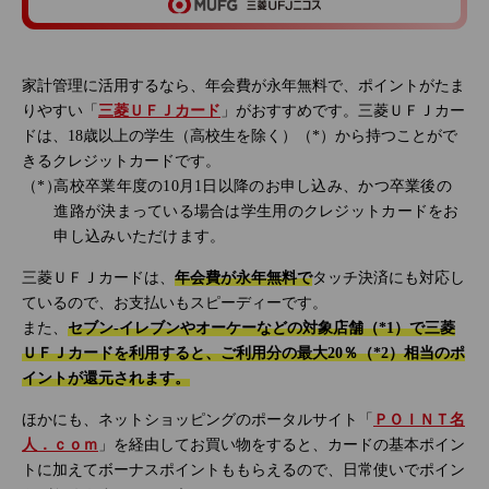
家計管理に活用するなら、年会費が永年無料で、ポイントがたま
りやすい「
三菱ＵＦＪカード
」がおすすめです。三菱ＵＦＪカー
ドは、18歳以上の学生（高校生を除く）（*）から持つことがで
きるクレジットカードです。
高校卒業年度の10月1日以降のお申し込み、かつ卒業後の
進路が決まっている場合は学生用のクレジットカードをお
申し込みいただけます。
三菱ＵＦＪカードは、
年会費が永年無料で
タッチ決済にも対応し
ているので、お支払いもスピーディーです。
また、
セブン‐イレブンやオーケーなどの対象店舗（*1）で三菱
ＵＦＪカードを利用すると、ご利用分の最大20％（*2）相当のポ
イントが還元されます。
ほかにも、ネットショッピングのポータルサイト「
ＰＯＩＮＴ名
人．ｃｏｍ
」を経由してお買い物をすると、カードの基本ポイン
トに加えてボーナスポイントももらえるので、日常使いでポイン