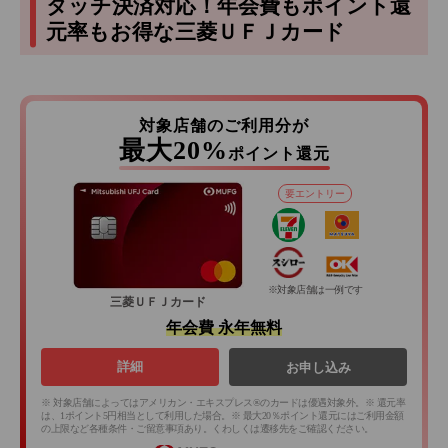
タッチ決済対応！年会費もポイント還
元率もお得な三菱ＵＦＪカード
対象店舗のご利用分が
最大20%
ポイント還元
要エントリー
※対象店舗は一例です
三菱ＵＦＪカード
年会費 永年無料
詳細
お申し込み
※ 対象店舗によってはアメリカン・エキスプレス®のカードは優遇対象外。※ 還元率
は、1ポイント5円相当として利用した場合。※ 最大20％ポイント還元にはご利用金額
の上限など各種条件・ご留意事項あり。くわしくは遷移先をご確認ください。