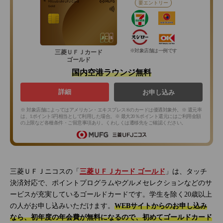
要エントリー
※対象店舗は一例です
三菱ＵＦＪカード
ゴールド
国内空港ラウンジ無料
詳細
お申し込み
※ 対象店舗によってはアメリカン・エキスプレス®のカードは優遇対象外。※ 還元率
は、1ポイント5円相当として利用した場合。※ 最大20％ポイント還元にはご利用金額
の上限など各種条件・ご留意事項あり。くわしくは遷移先をご確認ください。
三菱ＵＦＪニコスの「
三菱ＵＦＪカード ゴールド
」は、タッチ
決済対応で、ポイントプログラムやグルメセレクションなどのサ
ービスが充実しているゴールドカードです。学生を除く20歳以上
の人がお申し込みいただけます。
WEBサイトからのお申し込み
なら、初年度の年会費が無料になるので、初めてゴールドカード