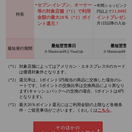
セブン‐イレブン、オーケー
年間ショッピング利用
等の対象店舗（*1）で利用
11,000
円以上で
特長
金額の最大20％（*2）ポイ
イントプレゼント
月1日以降の入会者
ント還元！
最短翌営業日
最短翌営業
最短発行期間
※ Mastercard®とVisaのみ
※ Mastercard®と
対象店舗によってはアメリカン・エキスプレス®のカード
は優遇対象外となります。
還元率は、1ポイント5円相当の商品に交換した場合のレ
ートです。1ポイントの交換比率は交換商品により異なり
ます(キャッシュバックへの交換の場合、1ポイントは4円
となります)。
最大20％ポイント還元にはご利用金額の上限など各種条
件・ご留意事項がございます。くわしくは
こちら
。
そのほかの