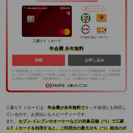
要エントリー
※対象店舗は一例です
三菱ＵＦＪカード
年会費 永年無料
詳細
お申し込み
※ 対象店舗によってはアメリカン・エキスプレス®のカードは優遇対象外。※ 還元率
は、1ポイント5円相当として利用した場合。※ 最大20％ポイント還元にはご利用金額
の上限など各種条件・ご留意事項あり。くわしくは遷移先をご確認ください。
三菱ＵＦＪカードは、
年会費が永年無料で
タッチ決済にも対応し
ているので、お支払いもスピーディーです。
また、
セブン‐イレブンやオーケーなどの対象店舗（*1）で三菱
ＵＦＪカードを利用すると、ご利用分の最大20％（*2）相当のポ