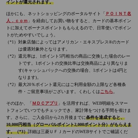
イントが還元されます。
ほかにも、ネットショッピングのポータルサイト「
ＰＯＩＮＴ名
人．ｃｏｍ
」を経由してお買い物をすると、カードの基本ポイン
トに加えてボーナスポイントももらえるので、日常使いでポイン
トがためやすいでしょう。
対象店舗によってはアメリカン・エキスプレス®のカード
は優遇対象外となります。
還元率は、1ポイント5円相当の商品に交換した場合のレー
トです。1ポイントの交換比率は交換商品により異なりま
す(キャッシュバックへの交換の場合、1ポイントは4円と
なります)。
最大20％ポイント還元にはご利用金額の上限など各種条
件・ご留意事項がございます。くわしくは
こちら
。
そのほか、「
ＭＤＣアプリ
」を活用すれば、WEB明細をスマー
トフォンでいつでもチェックでき、家計簿をつける手間を省けま
す。さらに、ご入会日から2カ月後までに
条件を達成すると、
10,000円相当（グローバルポイント2,000ポイント分）がもらえま
す。（*3）
詳細は三菱ＵＦＪカードのWEBサイトでご確認くだ