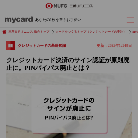
ステータスカード
の活用術
あなたの1枚を選ぶお手伝い
会社経費の支払い
効率化術
三菱ＵＦＪニコス 総合トップ
カードをつくるトップ（クレジットカードの申込）
myc
更新：2025年12月9日
クレジットカードの基礎知識
クレジットカードを探す
クレジットカード決済のサイン認証が原則廃
止に。PINバイパス廃止とは？