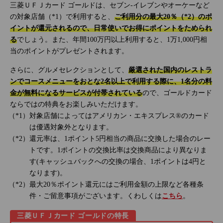
三菱ＵＦＪカード ゴールドは、セブン‐イレブンやオーケーなど
の対象店舗（*1）で利用すると、
ご利用分の最大20％（*2）のポ
イントが還元されるので、日常使いでお得にポイントをためられ
る
でしょう。また、年間100万円以上利用すると、1万1,000円相
当のポイントがプレゼントされます。
さらに、グルメセレクションとして、
厳選された国内のレストラ
ンでコースメニューをおとな2名以上で利用する際に、1名分の料
金が無料になるサービスが付帯されている
ので、ゴールドカード
ならではの特典をお楽しみいただけます。
対象店舗によってはアメリカン・エキスプレス®のカード
は優遇対象外となります。
還元率は、1ポイント5円相当の商品に交換した場合のレー
トです。1ポイントの交換比率は交換商品により異なりま
す(キャッシュバックへの交換の場合、1ポイントは4円と
なります)。
最大20％ポイント還元にはご利用金額の上限など各種条
件・ご留意事項がございます。くわしくは
こちら
。
三菱ＵＦＪカード ゴールドの特長