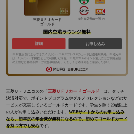
※対象店舗は一例です
三菱ＵＦＪカード
ゴールド
国内空港ラウンジ無料
詳細
お申し込み
※ 対象店舗によってはアメリカン・エキスプレス®のカードは優遇対象外。※ 還元率
は、1ポイント5円相当として利用した場合。※ 最大20％ポイント還元にはご利用金額
の上限など各種条件・ご留意事項あり。くわしくは遷移先をご確認ください。
三菱ＵＦＪニコスの「
三菱ＵＦＪカード ゴールド
」は、タッチ
決済対応で、ポイントプログラムやグルメセレクションなどのサ
ービスが充実しているゴールドカードです。学生を除く20歳以上
の人がお申し込みいただけます。
WEBサイトからのお申し込み
なら、初年度の年会費が無料になるので、初めてゴールドカード
を持つ方でも安心
です。