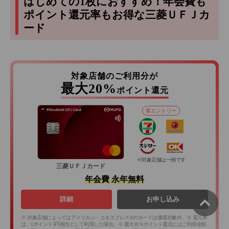
はじめての1枚におすすめ！年会費も
ポイント還元率もお得な三菱ＵＦＪカ
ード
対象店舗のご利用分が
最大20%
ポイント還元
要エントリー
※対象店舗は一例です
三菱ＵＦＪカード
年会費 永年無料
詳細
お申し込み
※ 対象店舗によってはアメリカン・エキスプレス®のカードは優遇対象外。※ 還元率
は、1ポイント5円相当として利用した場合。※ 最大20％ポイント還元にはご利用金額