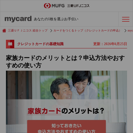
ステータスカード
の活用術
あなたの1枚を選ぶお手伝い
会社経費の支払い
効率化術
三菱ＵＦＪニコス 総合トップ
カードをつくるトップ（クレジットカードの申込）
myc
更新：2026年6月25日
クレジットカードの基礎知識
クレジットカードを探す
家族カードのメリットとは？申込方法やおす
すめの使い方