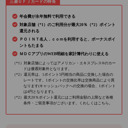
三菱ＵＦＪカードの特長
年会費が永年無料で利用できる
対象店舗（*1）のご利用分が最大20％（*2）ポイント
還元される
ＰＯＩＮＴ名人．ｃｏｍを利用すると、ボーナスポイ
ントもたまる
ＭＤＣアプリのWEB明細を家計簿代わりに使える
（*1）対象店舗によってはアメリカン・エキスプレス®のカー
ドは優遇対象外となります。
（*2）還元率は、1ポイント5円相当の商品に交換した場合の
レートです。1ポイントの交換比率は交換商品により異
なります(キャッシュバックへの交換の場合、1ポイント
は4円となります)。
（*2）最大20％ポイント還元にはご利用金額の上限など各種
条件・ご留意事項がございます。くわしくは
こちら
。