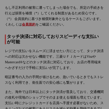
もし不正利用の被害に遭ってしまった場合でも、所定の手続きを
行えば損害を補償（*）してくれる制度があるため安心です。
（*） 会員規約に基づき補償対象外となるケースもございます。
くわしくは
会員規約
をご確認ください。
タッチ決済に対応しておりスピーディな支払い
が可能
レジでの支払いをスムーズに済ませたい方にとって、タッチ決済
への対応は欠かせない機能です。三菱ＵＦＪカードはVisaや
Mastercard®などのタッチ決済に対応しており、お店の専用端末
へかざすだけで手軽に支払いが完了します。
暗証番号の入力の手間が省けるため、急いでいるときでもストレ
スなく利用でき、衛生面での安心感にも繋がります。
また、海外では日本以上にタッチ決済が普及しており、交通機関
の改札や現地のショップでそのまま使える場面も増えています。
支払い時にクレジットカードを店員へ手渡す必要がないため、ス
キミングなどの被害にあうリスクを減らす効果も期待できるでし