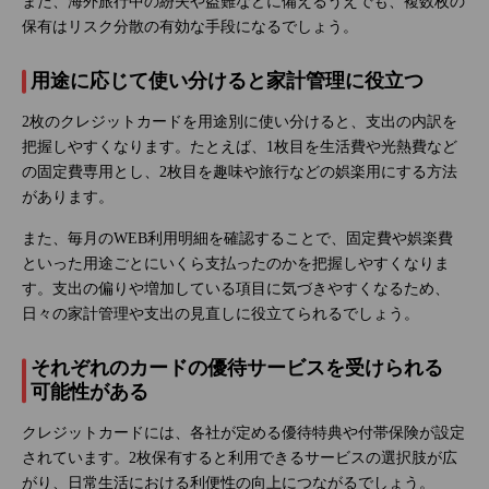
また、海外旅行中の紛失や盗難などに備えるうえでも、複数枚の
保有はリスク分散の有効な手段になるでしょう。
用途に応じて使い分けると家計管理に役立つ
2枚のクレジットカードを用途別に使い分けると、支出の内訳を
把握しやすくなります。たとえば、1枚目を生活費や光熱費など
の固定費専用とし、2枚目を趣味や旅行などの娯楽用にする方法
があります。
また、毎月のWEB利用明細を確認することで、固定費や娯楽費
といった用途ごとにいくら支払ったのかを把握しやすくなりま
す。支出の偏りや増加している項目に気づきやすくなるため、
日々の家計管理や支出の見直しに役立てられるでしょう。
それぞれのカードの優待サービスを受けられる
可能性がある
クレジットカードには、各社が定める優待特典や付帯保険が設定
されています。2枚保有すると利用できるサービスの選択肢が広
がり、日常生活における利便性の向上につながるでしょう。