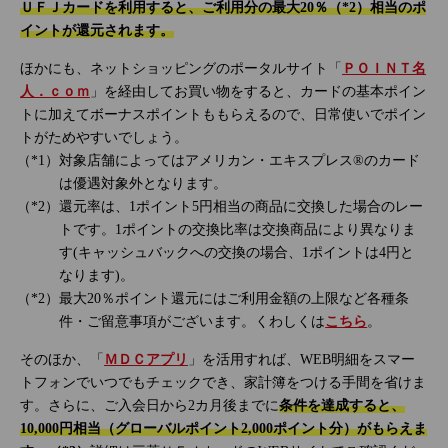
ＵＦＪカードを利用すると、ご利用分の最大20％（*2）相当のポ
イントが還元されます。
ほかにも、ネットショッピングのポータルサイト「
ＰＯＩＮＴ名
人．ｃｏｍ
」を経由してお買い物をすると、カードの基本ポイン
トに加えてボーナスポイントももらえるので、日常使いでポイン
トがためやすいでしょう。
対象店舗によってはアメリカン・エキスプレス®のカード
は優遇対象外となります。
還元率は、1ポイント5円相当の商品に交換した場合のレー
トです。1ポイントの交換比率は交換商品により異なりま
す(キャッシュバックへの交換の場合、1ポイントは4円と
なります)。
最大20％ポイント還元にはご利用金額の上限など各種条
件・ご留意事項がございます。くわしくは
こちら
。
そのほか、「
ＭＤＣアプリ
」を活用すれば、WEB明細をスマー
トフォンでいつでもチェックでき、家計簿をつける手間を省けま
す。さらに、ご入会日から2カ月後までに
条件を達成すると、
10,000円相当（グローバルポイント2,000ポイント分）がもらえま