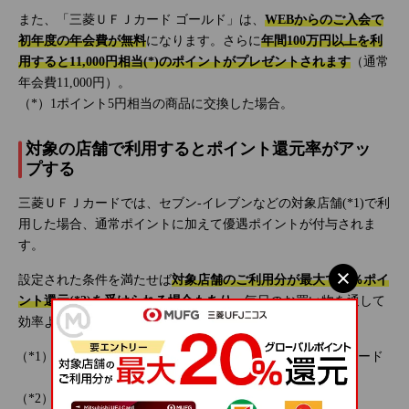
また、「三菱ＵＦＪカード ゴールド」は、
WEBからのご入会で
初年度の年会費が無料
になります。さらに
年間100万円以上を利
用すると11,000円相当(*)のポイントがプレゼントされます
（通常
年会費11,000円）。
（*）1ポイント5円相当の商品に交換した場合。
対象の店舗で利用するとポイント還元率がアッ
プする
三菱ＵＦＪカードでは、セブン‐イレブンなどの対象店舗(*1)で利
用した場合、通常ポイントに加えて優遇ポイントが付与されま
す。
設定された条件を満たせば
対象店舗のご利用分が最大で20％ポイ
ント還元(*2)を受けられる場合もあり
、毎日のお買い物を通して
効率よくポイントをためられます。
対象店舗によってはアメリカン・エキスプレス®のカード
は優遇対象外となります。
1ポイント5円相当の商品に交換した場合。