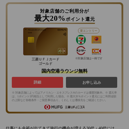
対象店舗のご利用分が
最大20%
ポイント還元
要エントリー
※対象店舗は一例です
三菱ＵＦＪカード
ゴールド
国内空港ラウンジ無料
詳細
お申し込み
※ 対象店舗によってはアメリカン・エキスプレス®のカードは優遇対象外。※ 還元率
は、1ポイント5円相当として利用した場合。※ 最大20％ポイント還元にはご利用金額
の上限など各種条件・ご留意事項あり。くわしくは遷移先をご確認ください。
仕事にも余裕が出てきて旅行の機会が増える30代・40代には、