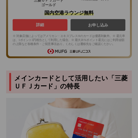
三菱ＵＦＪカード
ゴールド
国内空港ラウンジ無料
詳細
お申し込み
※ 対象店舗によってはアメリカン・エキスプレス®のカードは優遇対象外。※ 還元率
は、1ポイント5円相当として利用した場合。※ 最大20％ポイント還元にはご利用金額
の上限など各種条件・ご留意事項あり。くわしくは遷移先をご確認ください。
メインカードとして活用したい「三菱
ＵＦＪカード」の特長