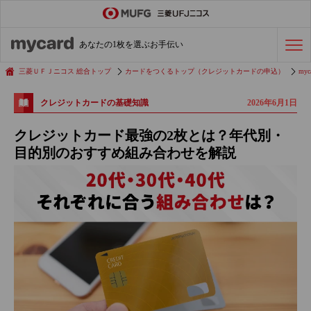
ステータスカード
の活用術
あなたの1枚を選ぶお手伝い
会社経費の支払い
効率化術
三菱ＵＦＪニコス 総合トップ
カードをつくるトップ（クレジットカードの申込）
myc
2026年6月1日
クレジットカードの基礎知識
クレジットカードを探す
クレジットカード最強の2枚とは？年代別・
目的別のおすすめ組み合わせを解説