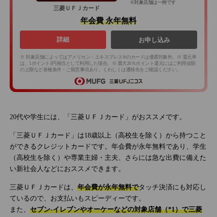
※対象店舗は一例です
三菱ＵＦＪカード
年会費 永年無料
詳細
お申し込み
※ 対象店舗によってはアメリカン・エキスプレス®のカードは優遇対象外。※ 還元率
は、1ポイント5円相当として利用した場合。※ 最大20％ポイント還元にはご利用金額
の上限など各種条件・ご留意事項あり。くわしくは遷移先をご確認ください。
20代や学生には、「三菱ＵＦＪカード」がおススメです。
「三菱ＵＦＪカード」は18歳以上（高校生を除く）から持つこと
ができるクレジットカードです。年会費が永年無料であり、学生
（高校生を除く）や専業主婦・主夫、さらには急な出費に備えた
い新社会人などにおススメできます。
三菱ＵＦＪカードは、
年会費が永年無料で
タッチ決済にも対応し
ているので、お支払いもスピーディーです。
また、
セブン‐イレブンやオーケーなどの対象店舗（*1）で三菱