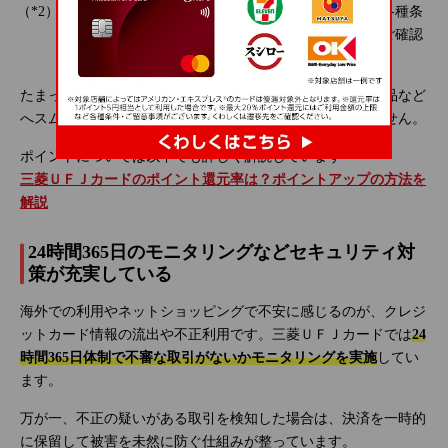
最大20％ポイント還元には、ご利用金額の上限など各種条
件・ご留意事項がございます。くわしくは
こちら
をご確認
ください。
たまったポイントは、他社の共通ポイントやさまざまな景品など
へスムーズに交換できるため、使い道に困る心配もありません。
ポイントについては以下でも詳しく解説しています
三菱ＵＦＪカードのポイント還元率は？ポイントアップの方法を
解説
24時間365日のモニタリングなどセキュリティ対
策が充実している
海外での利用やネットショッピングで不安に感じるのが、クレジ
ットカード情報の流出や不正利用です。三菱ＵＦＪカードでは
24
時間365日体制で不審な取引がないかモニタリングを実施
してい
ます。
万が一、不正の疑いがある取引を検知した場合は、決済を一時的
に保留して被害を未然に防ぐ仕組みが整っています。