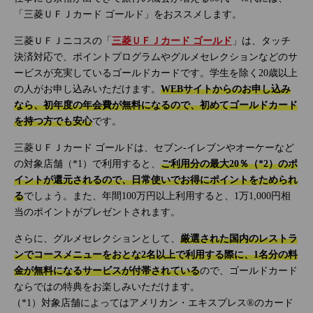
「三菱ＵＦＪカード ゴールド」をおススメします。
三菱ＵＦＪニコスの「
三菱ＵＦＪカード ゴールド
」は、タッチ
決済対応で、ポイントプログラムやグルメセレクションなどのサ
ービスが充実しているゴールドカードです。学生を除く20歳以上
の人がお申し込みいただけます。
WEBサイトからのお申し込み
なら、初年度の年会費が無料になるので、初めてゴールドカード
を持つ方でも安心
です。
三菱ＵＦＪカード ゴールドは、セブン‐イレブンやオーケーなど
の対象店舗（*1）で利用すると、
ご利用分の最大20％（*2）のポ
イントが還元されるので、日常使いでお得にポイントをためられ
る
でしょう。また、年間100万円以上利用すると、1万1,000円相
当のポイントがプレゼントされます。
さらに、グルメセレクションとして、
厳選された国内のレストラ
ンでコースメニューをおとな2名以上で利用する際に、1名分の料
金が無料になるサービスが付帯されている
ので、ゴールドカード
ならではの特典をお楽しみいただけます。
対象店舗によってはアメリカン・エキスプレス®のカード