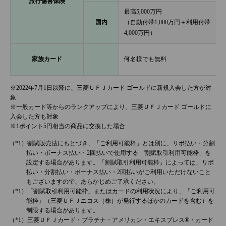
旅行傷害保険
最高5,000万円
国内
（自動付帯1,000万円＋利用付帯
4,000万円）
家族カード
何名様でも無料
※2022年7月1日以降に、三菱ＵＦＪカード ゴールドに新規入会した方が対
象
※一般カード等からのランクアップにより、三菱ＵＦＪカード ゴールドに
入会した方も対象
※1ポイント5円相当の商品に交換した場合
割賦販売法にもとづき、「ご利用可能枠」とは別に、リボ払い・分割
払い・ボーナス払い・2回払いで使用する「割賦取引利用可能枠」を
設定する場合があります。「割賦取引利用可能枠」によっては、リボ
払い・分割払い・ボーナス払い・2回払いがご利用いただけないこと
もございますので、あらかじめご了承ください。
「割賦取引利用可能枠」またはカードの利用状況により、「ご利用可
能枠」（三菱ＵＦＪニコス（株）が発行するほかのカードを含む）を
制限する場合があります。
三菱ＵＦＪカード・プラチナ・アメリカン・エキスプレス®・カード