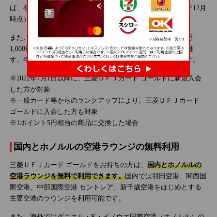
ば、初めてゴールドカードを持つ方でも安心です。（2025年12月
時点）
また、年間ボーナスとして、年間100万円以上のご利用で1万
1,000円相当のグローバルポイント（※）がプレゼントされま
す。年会費分のグローバルポイントがもらえるのでお得です。
※2022年7月1日以降に、三菱ＵＦＪカード ゴールドに新規入会
した方が対象
※一般カード等からのランクアップにより、三菱ＵＦＪカード
ゴールドに入会した方も対象
※1ポイント5円相当の商品に交換した場合
国内とホノルルの空港ラウンジの無料利用
三菱ＵＦＪカード ゴールドをお持ちの方は、
国内とホノルルの
空港ラウンジを無料で利用できます。
国内では羽田空港、関西国
際空港、中部国際空港 セントレア、新千歳空港をはじめとする
主要空港のラウンジを利用可能です。
また、海外ではダニエル・K・イノウエ国際空港（ホノルル）の