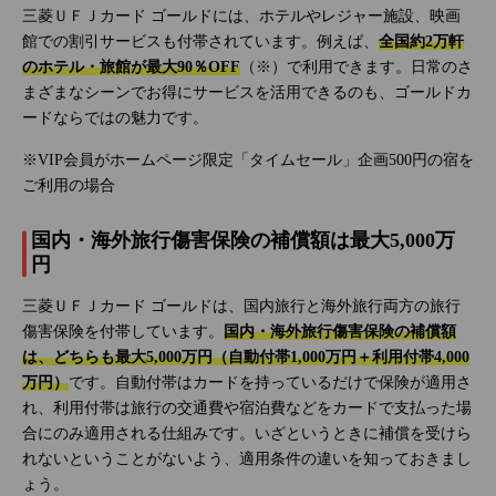
三菱ＵＦＪカード ゴールドには、ホテルやレジャー施設、映画
館での割引サービスも付帯されています。例えば、
全国約2万軒
のホテル・旅館が最大90％OFF
（※）で利用できます。日常のさ
まざまなシーンでお得にサービスを活用できるのも、ゴールドカ
ードならではの魅力です。
※VIP会員がホームページ限定「タイムセール」企画500円の宿を
ご利用の場合
国内・海外旅行傷害保険の補償額は最大5,000万
円
三菱ＵＦＪカード ゴールドは、国内旅行と海外旅行両方の旅行
傷害保険を付帯しています。
国内・海外旅行傷害保険の補償額
は、どちらも最大5,000万円（自動付帯1,000万円＋利用付帯4,000
万円）
です。自動付帯はカードを持っているだけで保険が適用さ
れ、利用付帯は旅行の交通費や宿泊費などをカードで支払った場
合にのみ適用される仕組みです。いざというときに補償を受けら
れないということがないよう、適用条件の違いを知っておきまし
ょう。