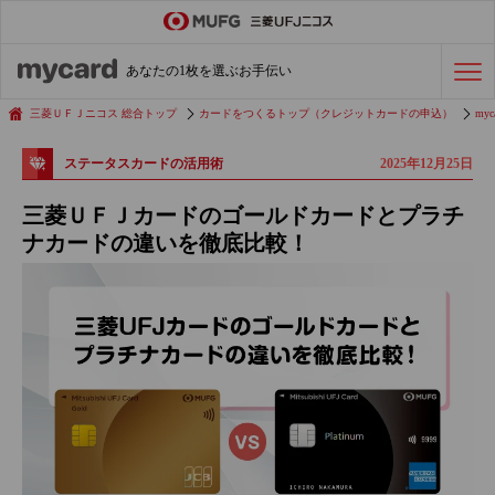
ステータスカード
の活用術
あなたの1枚を選ぶお手伝い
会社経費の支払い
効率化術
三菱ＵＦＪニコス 総合トップ
カードをつくるトップ（クレジットカードの申込）
myc
2025年12月25日
ステータスカードの活用術
クレジットカードを探す
三菱ＵＦＪカードのゴールドカードとプラチ
ナカードの違いを徹底比較！