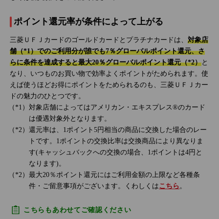
ポイント還元率が条件によって上がる
三菱ＵＦＪカードのゴールドカードとプラチナカードは、
対象店
舗（*1）でのご利用分が誰でも7％グローバルポイント還元、さ
らに条件を達成すると最大20％グローバルポイント還元（*2）
と
なり、いつものお買い物で効率よくポイントがためられます。使
えば使うほどお得にポイントをためられるのも、三菱ＵＦＪカー
ドの魅力のひとつです。
対象店舗によってはアメリカン・エキスプレス®のカード
は優遇対象外となります。
還元率は、1ポイント5円相当の商品に交換した場合のレー
トです。1ポイントの交換比率は交換商品により異なりま
す(キャッシュバックへの交換の場合、1ポイントは4円と
なります)。
最大20％ポイント還元にはご利用金額の上限など各種条
件・ご留意事項がございます。くわしくは
こちら
。
こちらもあわせてご確認ください