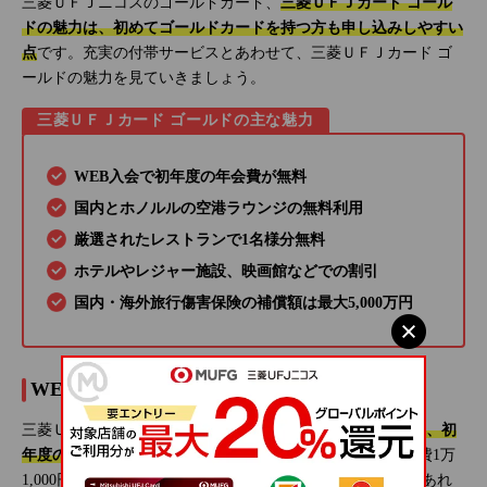
三菱ＵＦＪニコスのゴールドカード、
三菱ＵＦＪカード ゴール
ドの魅力は、初めてゴールドカードを持つ方も申し込みしやすい
点
です。充実の付帯サービスとあわせて、三菱ＵＦＪカード ゴ
ールドの魅力を見ていきましょう。
三菱ＵＦＪカード ゴールドの主な魅力
WEB入会で初年度の年会費が無料
国内とホノルルの空港ラウンジの無料利用
厳選されたレストランで1名様分無料
ホテルやレジャー施設、映画館などでの割引
国内・海外旅行傷害保険の補償額は最大5,000万円
WEB入会で初年度の年会費が無料
三菱ＵＦＪカード ゴールドは、
WEBサイトから入会すると、初
年度の年会費が無料
になります。入会した翌年からは年会費1万
1,000円（税込）がかかりますが、初年度の年会費が無料であれ