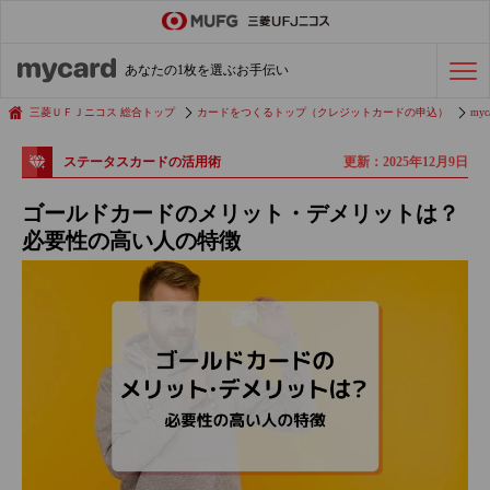
ステータスカード
の活用術
あなたの1枚を選ぶお手伝い
会社経費の支払い
効率化術
三菱ＵＦＪニコス 総合トップ
カードをつくるトップ（クレジットカードの申込）
myc
更新：2025年12月9日
ステータスカードの活用術
クレジットカードを探す
ゴールドカードのメリット・デメリットは？
必要性の高い人の特徴