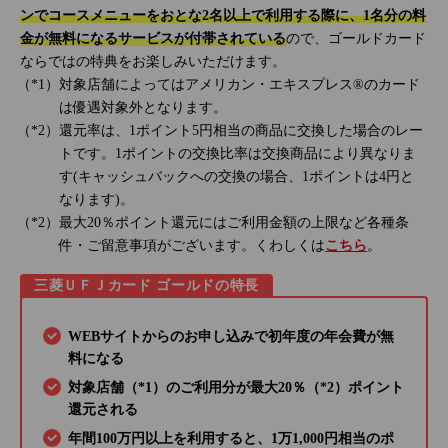
ンでコースメニューをおとな2名以上で利用する際に、1名分の料
金が無料になるサービスが付帯されている
ので、ゴールドカード
ならではの特典をお楽しみいただけます。
対象店舗によってはアメリカン・エキスプレス®のカード
は優遇対象外となります。
還元率は、1ポイント5円相当の商品に交換した場合のレー
トです。1ポイントの交換比率は交換商品により異なりま
す(キャッシュバックへの交換の場合、1ポイントは4円と
なります)。
最大20％ポイント還元にはご利用金額の上限など各種条
件・ご留意事項がございます。くわしくは
こちら
。
三菱ＵＦＪカード ゴールドの特長
WEBサイトからのお申し込みで初年度の年会費が無
料になる
対象店舗（*1）のご利用分が最大20％（*2）ポイント
還元される
年間100万円以上を利用すると、1万1,000円相当のポ