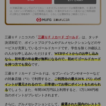
※ 対象店舗によってはアメリカン・エキスプレス®のカードは優遇対象外。※ 還元率
は、1ポイント5円相当として利用した場合。※ 最大20％ポイント還元にはご利用金額
の上限など各種条件・ご留意事項あり。くわしくは遷移先をご確認ください。
三菱ＵＦＪニコスの「
三菱ＵＦＪカード ゴールド
」は、タッチ
決済対応で、ポイントプログラムやグルメセレクションなどのサ
ービスが充実しているゴールドカードです。学生を除く20歳以上
の人がお申し込みいただけます。
WEBサイトからのお申し込み
なら、初年度の年会費が無料になるので、初めてゴールドカード
を持つ方でも安心
です。
三菱ＵＦＪカード ゴールドは、セブン‐イレブンやオーケーなど
の対象店舗（*1）で利用すると、
ご利用分の最大20％（*2）のポ
イントが還元されるので、日常使いでお得にポイントをためられ
る
でしょう。また、年間100万円以上利用すると、1万1,000円相
当のポイントがプレゼントされます。
さらに、グルメセレクションとして、
厳選された国内のレストラ