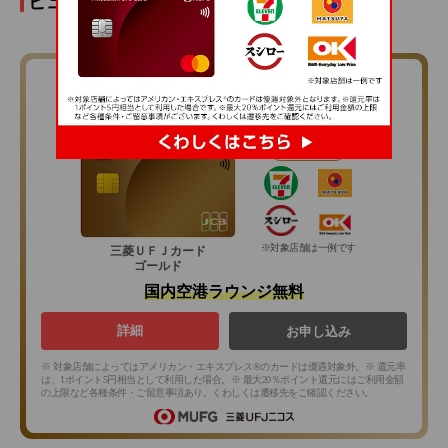
ビューをするのにおすすめの一枚
対象店舗のご利用分が
最大20%
ポイント還元
要エントリー
※対象店舗は一例です
三菱ＵＦＪカード
ゴールド
国内空港ラウンジ無料
詳細
お申し込み
※ 対象店舗によってはアメリカン・エキスプレス®のカードは優遇対象外。※ 還元率
は、1ポイント5円相当として利用した場合。※ 最大20％ポイント還元にはご利用金額
の上限など各種条件・ご留意事項あり。くわしくは遷移先をご確認ください。