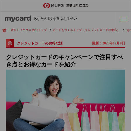
ステータスカード
の活用術
あなたの1枚を選ぶお手伝い
会社経費の支払い
効率化術
三菱ＵＦＪニコス 総合トップ
カードをつくるトップ（クレジットカードの申込）
myc
更新：2025年12月9日
クレジットカードのお得な話
クレジットカードを探す
クレジットカードのキャンペーンで注目すべ
き点とお得なカードを紹介