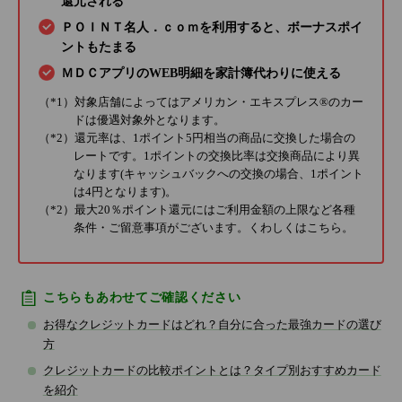
還元される
ＰＯＩＮＴ名人．ｃｏｍを利用すると、ボーナスポイ
ントもたまる
ＭＤＣアプリのWEB明細を家計簿代わりに使える
（*1）対象店舗によってはアメリカン・エキスプレス®のカー
ドは優遇対象外となります。
（*2）還元率は、1ポイント5円相当の商品に交換した場合の
レートです。1ポイントの交換比率は交換商品により異
なります(キャッシュバックへの交換の場合、1ポイント
は4円となります)。
（*2）最大20％ポイント還元にはご利用金額の上限など各種
条件・ご留意事項がございます。くわしくは
こちら
。
こちらもあわせてご確認ください
お得なクレジットカードはどれ？自分に合った最強カードの選び
方
クレジットカードの比較ポイントとは？タイプ別おすすめカード
を紹介