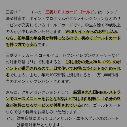
三菱ＵＦＪニコスの「
三菱ＵＦＪカード ゴールド
」は、タッチ
決済対応で、ポイントプログラムやグルメセレクションなどのサ
ービスが充実しているゴールドカードです。学生を除く20歳以上
の人がお申し込みいただけます。
WEBサイトからのお申し込み
なら、初年度の年会費が無料になるので、初めてゴールドカード
を持つ方でも安心
です。
三菱ＵＦＪカード ゴールドは、セブン‐イレブンやオーケーなど
の対象店舗（*1）で利用すると、
ご利用分の最大20％（*2）のポ
イントが還元されるので、日常使いでお得にポイントをためられ
る
でしょう。また、年間100万円以上利用すると、1万1,000円相
当のポイントがプレゼントされます。
さらに、グルメセレクションとして、
厳選された国内のレストラ
ンでコースメニューをおとな2名以上で利用する際に、1名分の料
金が無料になるサービスが付帯されている
ので、ゴールドカード
ならではの特典をお楽しみいただけます。
対象店舗によってはアメリカン・エキスプレス®のカード
は優遇対象外となります。