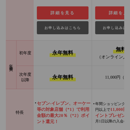
詳細を見る
詳細を見
お申し込みはこちら
お申し込みは
無料
永年無料
初年度
（オンライン入
年会費
次年度
永年無料
11,000円（
以降
セブン‐イレブン、オーケー
年間ショッピング利用
等の対象店舗（*1）で利用
11,000
円以上で
特長
金額の最大20％（*2）ポイ
イントプレゼント
月1日以降の入会者
ント還元！