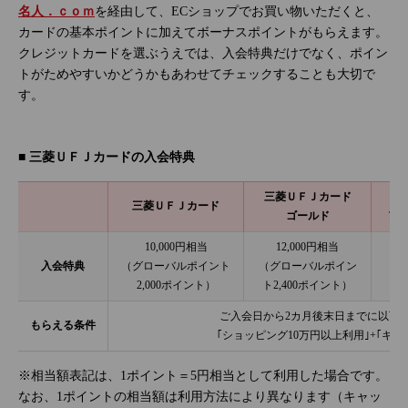
名人．ｃｏｍ
を経由して、ECショップでお買い物いただくと、
カードの基本ポイントに加えてボーナスポイントがもらえます。
クレジットカードを選ぶうえでは、入会特典だけでなく、ポイン
トがためやすいかどうかもあわせてチェックすることも大切で
す。
■ 三菱ＵＦＪカードの入会特典
三菱ＵＦＪカード
三菱ＵＦＪカード
ゴールド
ア
10,000円相当
12,000円相当
入会特典
（グローバルポイント
（グローバルポイン
（グ
2,000ポイント）
ト2,400ポイント）
ご入会日から2カ月後末日までに以下
もらえる条件
｢ショッピング10万円以上利用｣+｢キ
※相当額表記は、1ポイント＝5円相当として利用した場合です。
なお、1ポイントの相当額は利用方法により異なります（キャッ