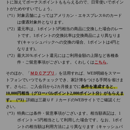
トに加えてボーナスポイントももらえるので、日常使いでポイン
トがためやすいでしょう。
対象店舗によってはアメリカン・エキスプレス®のカード
は優遇対象外となります。
還元率は、1ポイント5円相当の商品に交換した場合のレー
トです。1ポイントの交換比率は交換商品により異なりま
す(キャッシュバックへの交換の場合、1ポイントは4円と
なります)。
最大20％ポイント還元にはご利用金額の上限など各種条
件・ご留意事項がございます。くわしくは
こちら
。
そのほか、「
ＭＤＣアプリ
」を活用すれば、WEB明細をスマー
トフォンでいつでもチェックでき、家計簿をつける手間を省けま
す。さらに、ご入会日から2カ月後までに
条件を達成すると、
10,000円相当（グローバルポイント2,000ポイント分）がもらえま
す。（*3）
詳細は三菱ＵＦＪカードのWEBサイトでご確認くだ
さい。
特典には条件・留意事項がございます。相当額表記は、1
ポイント＝5円相当として利用した場合です。なお、1ポイ
ントの相当額は利用方法により異なります（キャッシュバ