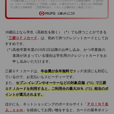
※ 対象店舗によってはアメリカン・エキスプレス®のカードは優遇対象外。※ 還元率
は、1ポイント5円相当として利用した場合。※ 最大20％ポイント還元にはご利用金額
の上限など各種条件・ご留意事項あり。くわしくは遷移先をご確認ください。
18歳以上なら学生（高校生を除く）（*）でも持つことができる
「
三菱ＵＦＪカード
」は、初めて持つクレジットカードとしてお
すすめです。
高校卒業年度の10月1日以降のお申し込み、かつ卒業後の
進路が決まっている場合は学生用のクレジットカードをお
申し込みいただけます。
三菱ＵＦＪカードは、
年会費が永年無料で
タッチ決済にも対応し
ているので、お支払いもスピーディーです。
また、
セブン‐イレブンやオーケーなどの対象店舗（*1）で三菱
ＵＦＪカードを利用すると、ご利用分の最大20％（*2）相当のポ
イントが還元されます。
ほかにも、ネットショッピングのポータルサイト「
ＰＯＩＮＴ名
人．ｃｏｍ
」を経由してお買い物をすると、カードの基本ポイン