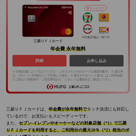
要エントリー
※対象店舗は一例です
三菱ＵＦＪカード
年会費 永年無料
詳細
お申し込み
※ 対象店舗によってはアメリカン・エキスプレス®のカードは優遇対象外。※ 還元率
は、1ポイント5円相当として利用した場合。※ 最大20％ポイント還元にはご利用金額
の上限など各種条件・ご留意事項あり。くわしくは遷移先をご確認ください。
三菱ＵＦＪカードは、
年会費が永年無料で
タッチ決済にも対応し
ているので、お支払いもスピーディーです。
また、
セブン‐イレブンやオーケーなどの対象店舗（*1）で三菱
ＵＦＪカードを利用すると、ご利用分の最大20％（*2）相当のポ