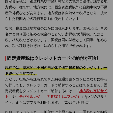
固定資産税は、都道府県や市区町村などの地方自治体が課する地
方税の一種です。地方税には、固定資産税以外に自動車税や不動
産取得税などがあります。地方税は各自治体の税収となり、決め
られた範囲内で各種行政活動に使われています。
なお、税金には地方税のほかに国税もあります。国税とは、その
名のとおり国に納める税金のことで、所得税や消費税、たばこ
税、相続税などがあります。国税は国の財産として国庫に納めら
れ、税の種類それぞれに決められた用途で使われます。
固定資産税はクレジットカードで納付が可能
現在では、基本的に全国の自治体で固定資産税のクレジットカー
ド納付が可能です。
ただし、役所から送られてきた納税通知書をコンビニなどに持っ
て行っても、クレジットカードで納付することはできません。固
定資産税をクレジットカード納付するには、「
地方税お支払サイ
ト
」や「
モバイルレジ
」「
F-REGI（エフレジ）
」などのWEBサ
イト、またはアプリを利用します。（2025年3月時点）
なお、クレジットカード納付には上限があり、一回あたりの納税