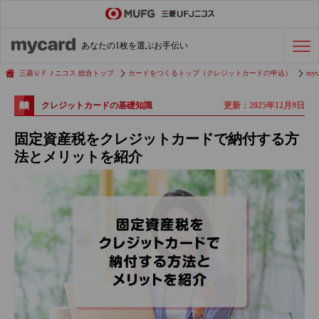
ステータスカード
の活用術
あなたの1枚を選ぶお手伝い
会社経費の支払い
効率化術
三菱ＵＦＪニコス 総合トップ
カードをつくるトップ（クレジットカードの申込）
myc
更新：2025年12月9日
クレジットカードの基礎知識
クレジットカードを探す
固定資産税をクレジットカードで納付する方
法とメリットを紹介