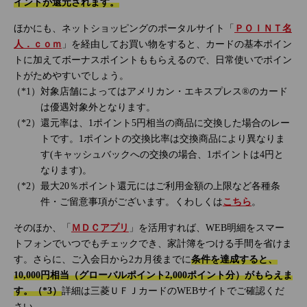
イントが還元されます。
ほかにも、ネットショッピングのポータルサイト「
ＰＯＩＮＴ名
人．ｃｏｍ
」を経由してお買い物をすると、カードの基本ポイン
トに加えてボーナスポイントももらえるので、日常使いでポイン
トがためやすいでしょう。
対象店舗によってはアメリカン・エキスプレス®のカード
は優遇対象外となります。
還元率は、1ポイント5円相当の商品に交換した場合のレー
トです。1ポイントの交換比率は交換商品により異なりま
す(キャッシュバックへの交換の場合、1ポイントは4円と
なります)。
最大20％ポイント還元にはご利用金額の上限など各種条
件・ご留意事項がございます。くわしくは
こちら
。
そのほか、「
ＭＤＣアプリ
」を活用すれば、WEB明細をスマー
トフォンでいつでもチェックでき、家計簿をつける手間を省けま
す。さらに、ご入会日から2カ月後までに
条件を達成すると、
10,000円相当（グローバルポイント2,000ポイント分）がもらえま
す。（*3）
詳細は三菱ＵＦＪカードのWEBサイトでご確認くだ
さい。