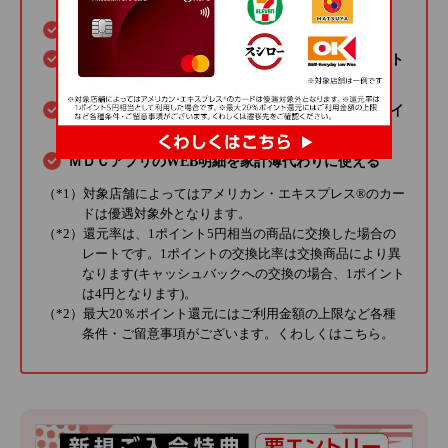
年会費が永年無料で利用できる
対象店舗（*1）のご利用分が最大20％（*2）ポイント
還元される
ＰＯＩＮＴ名人．ｃｏｍを利用すると、ボーナスポイ
ントもたまる
ＭＤＣアプリのWEB明細を家計簿代わりに使える
（*1）対象店舗によってはアメリカン・エキスプレス®のカー
ドは優遇対象外となります。
（*2）還元率は、1ポイント5円相当の商品に交換した場合の
レートです。1ポイントの交換比率は交換商品により異
なります(キャッシュバックへの交換の場合、1ポイント
は4円となります)。
（*2）最大20％ポイント還元にはご利用金額の上限など各種
条件・ご留意事項がございます。くわしくは
こちら
。