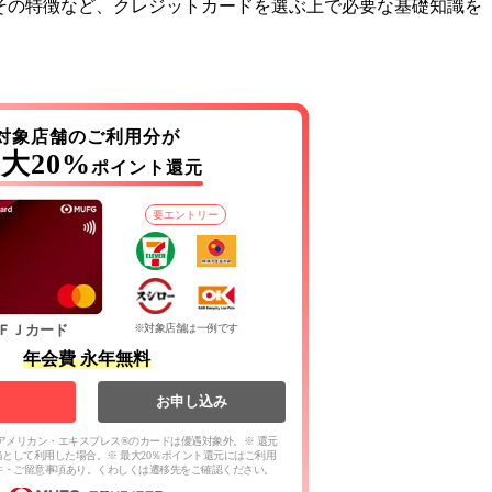
その特徴など、クレジットカードを選ぶ上で必要な基礎知識を
対象店舗のご利用分が
大20%
ポイント還元
要エントリー
ＦＪカード
※対象店舗は一例です
年会費 永年無料
お申し込み
アメリカン・エキスプレス®のカードは優遇対象外。※ 還元
当として利用した場合。※ 最大20％ポイント還元にはご利用
件・ご留意事項あり。くわしくは遷移先をご確認ください。