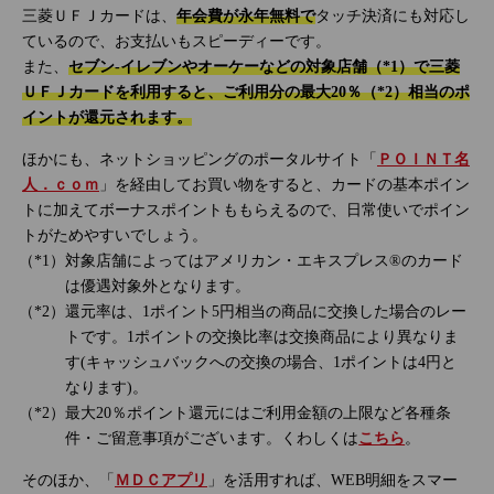
三菱ＵＦＪカードは、
年会費が永年無料で
タッチ決済にも対応し
ているので、お支払いもスピーディーです。
また、
セブン‐イレブンやオーケーなどの対象店舗（*1）で三菱
ＵＦＪカードを利用すると、ご利用分の最大20％（*2）相当のポ
イントが還元されます。
ほかにも、ネットショッピングのポータルサイト「
ＰＯＩＮＴ名
人．ｃｏｍ
」を経由してお買い物をすると、カードの基本ポイン
トに加えてボーナスポイントももらえるので、日常使いでポイン
トがためやすいでしょう。
対象店舗によってはアメリカン・エキスプレス®のカード
は優遇対象外となります。
還元率は、1ポイント5円相当の商品に交換した場合のレー
トです。1ポイントの交換比率は交換商品により異なりま
す(キャッシュバックへの交換の場合、1ポイントは4円と
なります)。
最大20％ポイント還元にはご利用金額の上限など各種条
件・ご留意事項がございます。くわしくは
こちら
。
そのほか、「
ＭＤＣアプリ
」を活用すれば、WEB明細をスマー