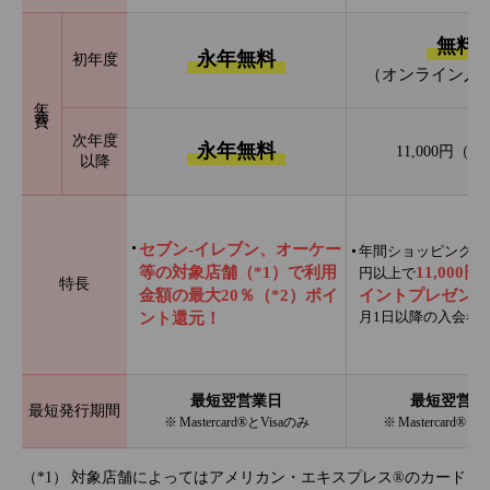
無料
永年無料
初年度
（オンライン入
年会費
次年度
永年無料
11,000円（
以降
セブン‐イレブン、オーケー
年間ショッピング利用
等の対象店舗（*1）で利用
11,000
円以上で
特長
金額の最大20％（*2）ポイ
イントプレゼント
月1日以降の入会者
ント還元！
最短翌営業日
最短翌営業
最短発行期間
※ Mastercard®とVisaのみ
※ Mastercard®と
対象店舗によってはアメリカン・エキスプレス®のカード