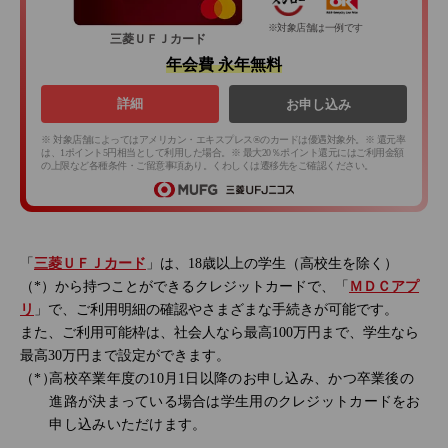
※対象店舗は一例です
三菱ＵＦＪカード
年会費 永年無料
詳細
お申し込み
※ 対象店舗によってはアメリカン・エキスプレス®のカードは優遇対象外。※ 還元率
は、1ポイント5円相当として利用した場合。※ 最大20％ポイント還元にはご利用金額
の上限など各種条件・ご留意事項あり。くわしくは遷移先をご確認ください。
「
三菱ＵＦＪカード
」は、18歳以上の学生（高校生を除く）
（*）から持つことができるクレジットカードで、「
ＭＤＣアプ
リ
」で、ご利用明細の確認やさまざまな手続きが可能です。
また、ご利用可能枠は、社会人なら最高100万円まで、学生なら
最高30万円まで設定ができます。
高校卒業年度の10月1日以降のお申し込み、かつ卒業後の
進路が決まっている場合は学生用のクレジットカードをお
申し込みいただけます。