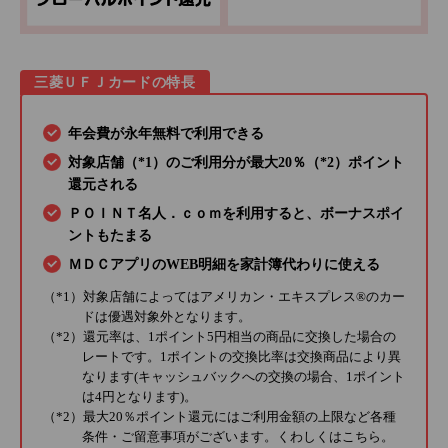
三菱ＵＦＪカードの特長
年会費が永年無料で利用できる
対象店舗（*1）のご利用分が最大20％（*2）ポイント
還元される
ＰＯＩＮＴ名人．ｃｏｍを利用すると、ボーナスポイ
ントもたまる
ＭＤＣアプリのWEB明細を家計簿代わりに使える
（*1）対象店舗によってはアメリカン・エキスプレス®のカー
ドは優遇対象外となります。
（*2）還元率は、1ポイント5円相当の商品に交換した場合の
レートです。1ポイントの交換比率は交換商品により異
なります(キャッシュバックへの交換の場合、1ポイント
は4円となります)。
（*2）最大20％ポイント還元にはご利用金額の上限など各種
条件・ご留意事項がございます。くわしくは
こちら
。