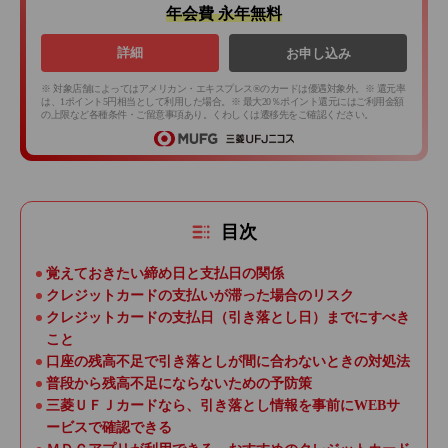
年会費 永年無料
詳細
お申し込み
※ 対象店舗によってはアメリカン・エキスプレス®のカードは優遇対象外。※ 還元率
は、1ポイント5円相当として利用した場合。※ 最大20％ポイント還元にはご利用金額
の上限など各種条件・ご留意事項あり。くわしくは遷移先をご確認ください。
目次
覚えておきたい締め日と支払日の関係
クレジットカードの支払いが滞った場合のリスク
クレジットカードの支払日（引き落とし日）までにすべき
こと
口座の残高不足で引き落としが間に合わないときの対処法
普段から残高不足にならないための予防策
三菱ＵＦＪカードなら、引き落とし情報を事前にWEBサ
ービスで確認できる