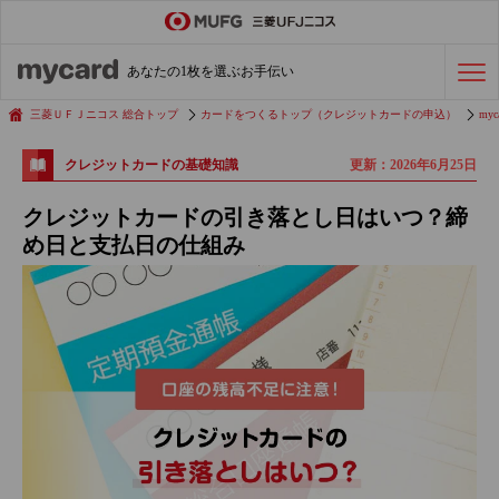
ステータスカード
の活用術
あなたの1枚を選ぶお手伝い
会社経費の支払い
効率化術
三菱ＵＦＪニコス 総合トップ
カードをつくるトップ（クレジットカードの申込）
myc
更新：2026年6月25日
クレジットカードの基礎知識
クレジットカードを探す
クレジットカードの引き落とし日はいつ？締
め日と支払日の仕組み