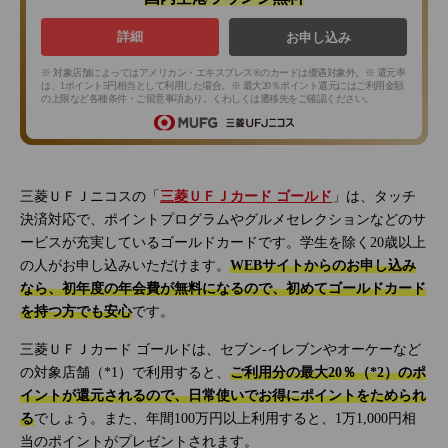
詳細
お申し込み
※ 対象店舗によってはアメリカン・エキスプレス®のカードは優遇対象外。※ 還元率
は、1ポイント5円相当として利用した場合。※ 最大20％ポイント還元にはご利用金額
の上限など各種条件・ご留意事項あり。くわしくは遷移先をご確認ください。
三菱ＵＦＪニコスの「
三菱ＵＦＪカード ゴールド
」は、タッチ
決済対応で、ポイントプログラムやグルメセレクションなどのサ
ービスが充実しているゴールドカードです。学生を除く20歳以上
の人がお申し込みいただけます。
WEBサイトからのお申し込み
なら、初年度の年会費が無料になるので、初めてゴールドカード
を持つ方でも安心
です。
三菱ＵＦＪカード ゴールドは、セブン‐イレブンやオーケーなど
の対象店舗（*1）で利用すると、
ご利用分の最大20％（*2）のポ
イントが還元されるので、日常使いでお得にポイントをためられ
る
でしょう。また、年間100万円以上利用すると、1万1,000円相
当のポイントがプレゼントされます。