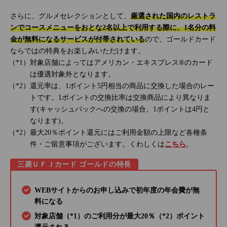
さらに、グルメセレクションとして、
厳選された国内のレストラ
ンでコースメニューをおとな2名以上で利用する際に、1名分の料
金が無料になるサービスが付帯されている
ので、ゴールドカード
ならではの特典をお楽しみいただけます。
対象店舗によってはアメリカン・エキスプレス®のカード
は優遇対象外となります。
還元率は、1ポイント5円相当の商品に交換した場合のレー
トです。1ポイントの交換比率は交換商品により異なりま
す(キャッシュバックへの交換の場合、1ポイントは4円と
なります)。
最大20％ポイント還元にはご利用金額の上限など各種条
件・ご留意事項がございます。くわしくは
こちら
。
三菱ＵＦＪカード ゴールドの特長
WEBサイトからのお申し込みで初年度の年会費が無
料になる
対象店舗（*1）のご利用分が最大20％（*2）ポイント