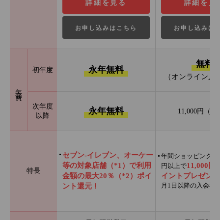
詳細を見る
詳細を見
お申し込みはこちら
お申し込みは
無料
永年無料
初年度
（オンライン入
年会費
次年度
永年無料
11,000円（
以降
セブン‐イレブン、オーケー
年間ショッピング利用
等の対象店舗（*1）で利用
11,000
円以上で
特長
金額の最大20％（*2）ポイ
イントプレゼント
月1日以降の入会者
ント還元！