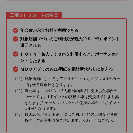
三菱ＵＦＪカードの特長
年会費が永年無料で利用できる
対象店舗（*1）のご利用分が最大20％（*2）ポイント
還元される
ＰＯＩＮＴ名人．ｃｏｍを利用すると、ボーナスポイ
ントもたまる
ＭＤＣアプリのWEB明細を家計簿代わりに使える
（*1）対象店舗によってはアメリカン・エキスプレス®のカー
ドは優遇対象外となります。
（*2）還元率は、1ポイント5円相当の商品に交換した場合の
レートです。1ポイントの交換比率は交換商品により異
なります(キャッシュバックへの交換の場合、1ポイント
は4円となります)。
（*2）最大20％ポイント還元にはご利用金額の上限など各種
条件・ご留意事項がございます。くわしくは
こちら
。