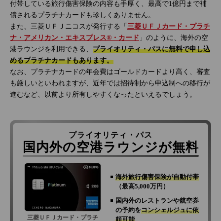
付帯している旅行傷害保険の内容も手厚く、最高で1億円まで補
償されるプラチナカードも珍しくありません。
また、三菱ＵＦＪニコスが発行する「
三菱ＵＦＪカード・プラチ
ナ・アメリカン・エキスプレス®・カード
」のように、海外の空
港ラウンジを利用できる、
プライオリティ・パスに無料で申し込
めるプラチナカードもあります。
なお、プラチナカードの年会費はゴールドカードより高く、審査
も厳しいといわれますが、近年では招待制から申込制への移行が
進むなど、以前より所有しやすくなったといえるでしょう。
プライオリティ・パス
国内外の空港ラウンジが無料
海外旅行傷害保険が自動付帯
（最高5,000万円）
国内外のレストランや航空券
の予約を
コンシェルジュに依
三菱ＵＦＪカード・プラチ
頼可能