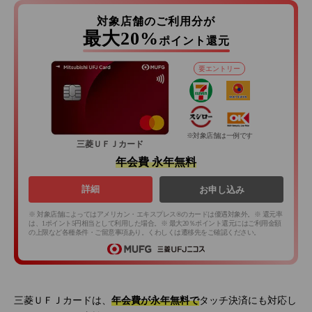
対象店舗のご利用分が
最大20%
ポイント還元
要エントリー
※対象店舗は一例です
三菱ＵＦＪカード
年会費 永年無料
詳細
お申し込み
※ 対象店舗によってはアメリカン・エキスプレス®のカードは優遇対象外。※ 還元率
は、1ポイント5円相当として利用した場合。※ 最大20％ポイント還元にはご利用金額
の上限など各種条件・ご留意事項あり。くわしくは遷移先をご確認ください。
三菱ＵＦＪカードは、
年会費が永年無料で
タッチ決済にも対応し