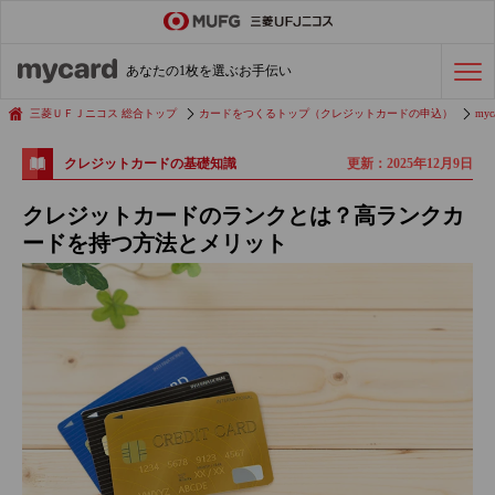
ステータスカード
の活用術
あなたの1枚を選ぶお手伝い
会社経費の支払い
効率化術
三菱ＵＦＪニコス 総合トップ
カードをつくるトップ（クレジットカードの申込）
myc
更新：2025年12月9日
クレジットカードの基礎知識
クレジットカードを探す
クレジットカードのランクとは？高ランクカ
ードを持つ方法とメリット