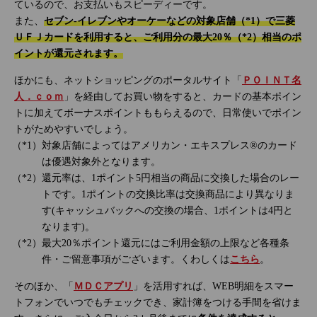
ているので、お支払いもスピーディーです。
また、
セブン‐イレブンやオーケーなどの対象店舗（*1）で三菱
ＵＦＪカードを利用すると、ご利用分の最大20％（*2）相当のポ
イントが還元されます。
ほかにも、ネットショッピングのポータルサイト「
ＰＯＩＮＴ名
人．ｃｏｍ
」を経由してお買い物をすると、カードの基本ポイン
トに加えてボーナスポイントももらえるので、日常使いでポイン
トがためやすいでしょう。
対象店舗によってはアメリカン・エキスプレス®のカード
は優遇対象外となります。
還元率は、1ポイント5円相当の商品に交換した場合のレー
トです。1ポイントの交換比率は交換商品により異なりま
す(キャッシュバックへの交換の場合、1ポイントは4円と
なります)。
最大20％ポイント還元にはご利用金額の上限など各種条
件・ご留意事項がございます。くわしくは
こちら
。
そのほか、「
ＭＤＣアプリ
」を活用すれば、WEB明細をスマー
トフォンでいつでもチェックでき、家計簿をつける手間を省けま