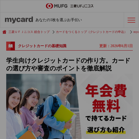
ステータスカード
の活用術
あなたの1枚を選ぶお手伝い
会社経費の支払い
効率化術
三菱ＵＦＪニコス 総合トップ
カードをつくるトップ（クレジットカードの申込）
myc
更新：2026年6月1日
クレジットカードの基礎知識
クレジットカードを探す
学生向けクレジットカードの作り方。カード
の選び方や審査のポイントを徹底解説