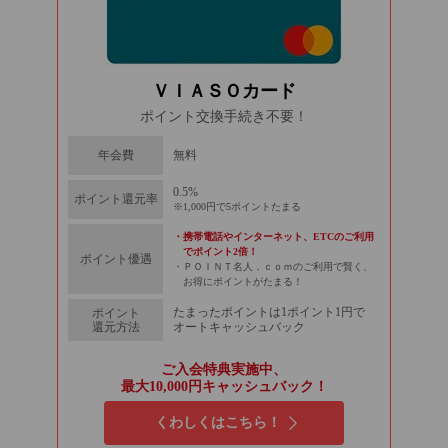
ＶＩＡＳＯカード
ポイント交換手続き不要！
無料
年会費
0.5%
ポイント還元率
1,000円で5ポイントたまる
携帯電話やインターネット、ETCのご利用
でポイント2倍！
ポイント優遇
ＰＯＩＮＴ名人．ｃｏｍのご利用で賢く、
お得にポイントがたまる！
たまったポイントは1ポイント1円で
ポイント
還元方法
オート
キャッシュ
バック
ご入会特典実施中、
最大10,000円キャッシュバック！
くわしくはこちら！