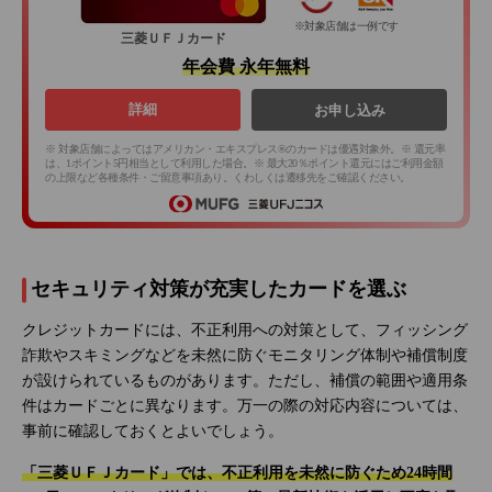
※対象店舗は一例です
三菱ＵＦＪカード
年会費 永年無料
詳細
お申し込み
※ 対象店舗によってはアメリカン・エキスプレス®のカードは優遇対象外。※ 還元率
は、1ポイント5円相当として利用した場合。※ 最大20％ポイント還元にはご利用金額
の上限など各種条件・ご留意事項あり。くわしくは遷移先をご確認ください。
セキュリティ対策が充実したカードを選ぶ
クレジットカードには、不正利用への対策として、フィッシング
詐欺やスキミングなどを未然に防ぐモニタリング体制や補償制度
が設けられているものがあります。ただし、補償の範囲や適用条
件はカードごとに異なります。万一の際の対応内容については、
事前に確認しておくとよいでしょう。
「三菱ＵＦＪカード」では、不正利用を未然に防ぐため24時間