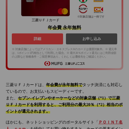
※対象店舗は一例です
三菱ＵＦＪカード
年会費 永年無料
詳細
お申し込み
※ 対象店舗によってはアメリカン・エキスプレス®のカードは優遇対象外。※ 還元率
は、1ポイント5円相当として利用した場合。※ 最大20％ポイント還元にはご利用金額
の上限など各種条件・ご留意事項あり。くわしくは遷移先をご確認ください。
三菱ＵＦＪカードは、
年会費が永年無料で
タッチ決済にも対応し
ているので、お支払いもスピーディーです。
また、
セブン‐イレブンやオーケーなどの対象店舗（*1）で三菱
ＵＦＪカードを利用すると、ご利用分の最大20％（*2）相当のポ
イントが還元されます。
ほかにも、ネットショッピングのポータルサイト「
ＰＯＩＮＴ名
人．ｃｏｍ
」を経由してお買い物をすると、カードの基本ポイン