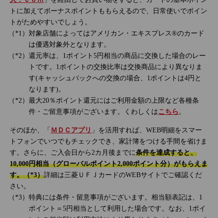
トに加えてボーナスポイントももらえるので、日常使いでポイン
トがためやすいでしょう。
対象店舗によってはアメリカン・エキスプレス®のカード
は優遇対象外となります。
還元率は、1ポイント5円相当の商品に交換した場合のレー
トです。1ポイントの交換比率は交換商品により異なりま
す(キャッシュバックへの交換の場合、1ポイントは4円と
なります)。
最大20％ポイント還元にはご利用金額の上限など各種条
件・ご留意事項がございます。くわしくは
こちら
。
そのほか、「
ＭＤＣアプリ
」を活用すれば、WEB明細をスマー
トフォンでいつでもチェックでき、家計簿をつける手間を省けま
す。さらに、ご入会日から2カ月後までに
条件を達成すると、
10,000円相当（グローバルポイント2,000ポイント分）がもらえま
す。（*3）
詳細は三菱ＵＦＪカードのWEBサイトでご確認くだ
さい。
特典には条件・留意事項がございます。相当額表記は、1
ポイント＝5円相当として利用した場合です。なお、1ポイ