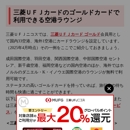
三菱ＵＦＪカードのゴールドカードで
利用できる空港ラウンジ
三菱ＵＦＪニコスでは、
三菱ＵＦＪカード ゴールド
会員用とし
て国内33空港、海外1空港にカードラウンジを設定しています。
（2025年4月時点）その一例をここでご紹介しておきましょう。
成田国際空港、羽田空港、関西国際空港、中部国際空港 セント
レア、新千歳空港、福岡空港などの国内空港のほか、海外ではホ
ノルルのダニエル・K・イノウエ国際空港のラウンジが無料で利
用可能です。
ステータスの高いゴールドカードを持っていれば、旅行中の待ち
時間も快適に過ごすことができます。
以下は、2025年4月時点の情報ですので、最新情報は各空港また
は三菱ＵＦＪカードニコスのWEBサイト「
空港ラウンジサービ
ス
」をご確認ください。
＜三菱ＵＦＪカード ゴールド で利用できる空港ラウンジ例＞