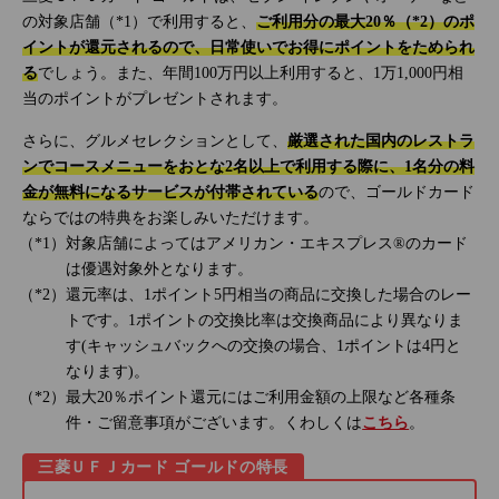
の対象店舗（*1）で利用すると、
ご利用分の最大20％（*2）のポ
イントが還元されるので、日常使いでお得にポイントをためられ
る
でしょう。また、年間100万円以上利用すると、1万1,000円相
当のポイントがプレゼントされます。
さらに、グルメセレクションとして、
厳選された国内のレストラ
ンでコースメニューをおとな2名以上で利用する際に、1名分の料
金が無料になるサービスが付帯されている
ので、ゴールドカード
ならではの特典をお楽しみいただけます。
対象店舗によってはアメリカン・エキスプレス®のカード
は優遇対象外となります。
還元率は、1ポイント5円相当の商品に交換した場合のレー
トです。1ポイントの交換比率は交換商品により異なりま
す(キャッシュバックへの交換の場合、1ポイントは4円と
なります)。
最大20％ポイント還元にはご利用金額の上限など各種条
件・ご留意事項がございます。くわしくは
こちら
。
三菱ＵＦＪカード ゴールドの特長