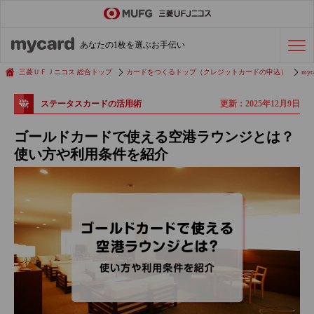
ステータスカード
の活用術
あなたの1枚を選ぶお手伝い
会社経費の支払い
効率化術
三菱ＵＦＪニコス 総合トップ
カードをつくるトップ（クレジットカードの申込）
myc
更新：2025年12月9日
ステータスカードの活用術
クレジットカードを探す
ゴールドカードで使える空港ラウンジとは？
使い方や利用条件を紹介