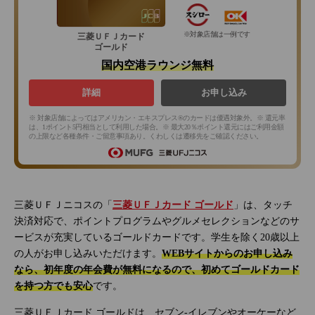
※対象店舗は一例です
三菱ＵＦＪカード
ゴールド
国内空港ラウンジ無料
詳細
お申し込み
※ 対象店舗によってはアメリカン・エキスプレス®のカードは優遇対象外。※ 還元率
は、1ポイント5円相当として利用した場合。※ 最大20％ポイント還元にはご利用金額
の上限など各種条件・ご留意事項あり。くわしくは遷移先をご確認ください。
三菱ＵＦＪニコスの「
三菱ＵＦＪカード ゴールド
」は、タッチ
決済対応で、ポイントプログラムやグルメセレクションなどのサ
ービスが充実しているゴールドカードです。学生を除く20歳以上
の人がお申し込みいただけます。
WEBサイトからのお申し込み
なら、初年度の年会費が無料になるので、初めてゴールドカード
を持つ方でも安心
です。
三菱ＵＦＪカード ゴールドは、セブン‐イレブンやオーケーなど