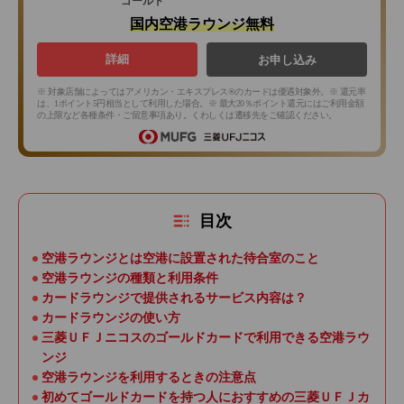
ゴールド
国内空港ラウンジ無料
詳細
お申し込み
※ 対象店舗によってはアメリカン・エキスプレス®のカードは優遇対象外。※ 還元率
は、1ポイント5円相当として利用した場合。※ 最大20％ポイント還元にはご利用金額
の上限など各種条件・ご留意事項あり。くわしくは遷移先をご確認ください。
目次
空港ラウンジとは空港に設置された待合室のこと
空港ラウンジの種類と利用条件
カードラウンジで提供されるサービス内容は？
カードラウンジの使い方
三菱ＵＦＪニコスのゴールドカードで利用できる空港ラウ
ンジ
空港ラウンジを利用するときの注意点
初めてゴールドカードを持つ人におすすめの三菱ＵＦＪカ